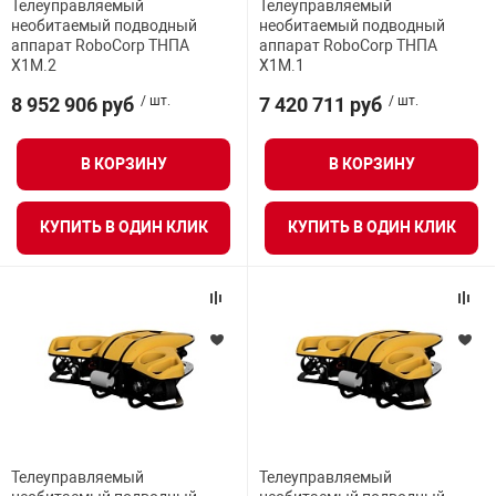
Телеуправляемый
Телеуправляемый
Средства инди
Табло взрыво
необитаемый подводный
необитаемый подводный
Масса груза
металлоконструкции
аппарат RoboCorp ТНПА
аппарат RoboCorp ТНПА
Х1М.2
Х1М.1
Стволы пожар
Термошкафы в
Дальность полета
8 952 906 руб
/ шт.
7 420 711 руб
/ шт.
вные решения
Время полёта
Узлы стыковоч
В КОРЗИНУ
В КОРЗИНУ
нная безопасность
Камера
КУПИТЬ В ОДИН КЛИК
КУПИТЬ В ОДИН КЛИК
Установки рас
Скорость
Шкафы пожарн
Максимальная контролируемая площадь
Щиты пожарны
ные установки
Продолжительность действия
ное оборудование
Телеуправляемый
Телеуправляемый