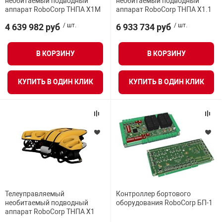
необитаемый подводный
необитаемый подводный
аппарат RoboCorp ТНПА Х1М
аппарат RoboCorp ТНПА Х1.1
нтроля управления
4 639 982 руб
/ шт.
6 933 734 руб
/ шт.
ВСЕ ФИЛЬТРЫ
ниторинга и аналитики
В КОРЗИНУ
В КОРЗИНУ
ии объектов
сти
КУПИТЬ В ОДИН КЛИК
КУПИТЬ В ОДИН КЛИК
раны периметра
ектропитания
оборудование
Телеуправляемый
Контроллер бортового
 и экипировка
необитаемый подводный
оборудования RoboCorp БП-1
аппарат RoboCorp ТНПА Х1