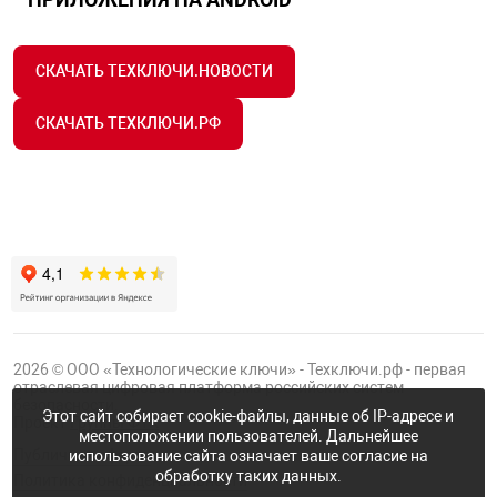
СКАЧАТЬ ТЕХКЛЮЧИ.НОВОСТИ
СКАЧАТЬ ТЕХКЛЮЧИ.РФ
2026 © ООО «Технологические ключи» - Техключи.рф - первая
отраслевая цифровая платформа российских систем
безопасности.
Этот сайт собирает cookie-файлы, данные об IP-адресе и
Проект
Группы ФТК
местоположении пользователей. Дальнейшее
Публичная оферта
использование сайта означает ваше согласие на
обработку таких данных.
Политика конфиденциальности