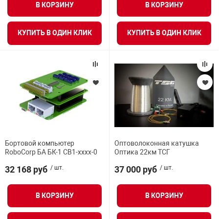
В КОРЗИНУ
В КОРЗИНУ
арная безопасность
КУПИТЬ В ОДИН КЛИК
КУПИТЬ В ОДИН КЛИК
ищенное оборудование
питания
повещения
Бортовой компьютер
Оптоволоконная катушка
RoboCorp БА БК-1 CB1-хххх-0
Оптика 22км ТСГ
32 168 руб
/ шт.
37 000 руб
/ шт.
В КОРЗИНУ
В КОРЗИНУ