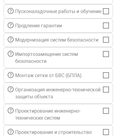
нтроля управления
Пусконаладочные работы и обучение
Продление гарантии
ниторинга и аналитики
ии объектов
Модернизация систем безопасности
сти
Импортозамещение систем
безопасности
раны периметра
Монтаж сетки от БВС (БПЛА)
ектропитания
Организация инженерно-технической
защиты объекта
оборудование
Проектирование инженерно-
технических систем
 и экипировка
Проектирование и строительство