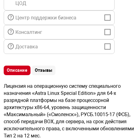
ЦОД
я техника
Центр поддержки бизнеса
ые автомобили
Консалтинг
защиты информации
Доставка
Описание
Отзывы
нная техника
Лицензия на операционную систему специального
назначения «Astra Linux Special Edition» для 64-х
е средства охраны
разрядной платформы на базе процессорной
архитектуры х86-64, уровень защищенности
«Максимальный» («Смоленск»), РУСБ.10015-17 (ФСБ),
ые ключи
способ передачи BOX, для сервера, на срок действия
исключительного права, с включенными обновлениями
Тип 2 на 12 мес.
жарные сигнализации