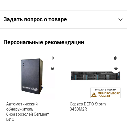
арная безопасность
Задать вопрос о товаре
ищенное оборудование
Персональные рекомендации
питания
повещения
Автоматический
Сервер DEPO Storm
обнаружитель
3450M2R
биоаэрозолей Сегмент
БИО