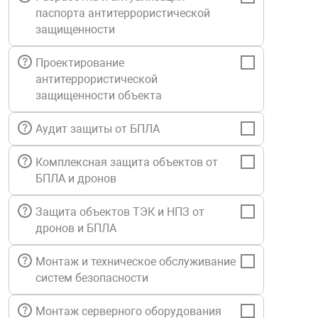
паспорта антитеррористической
Средства инди
Табло взрыво
металлоконструкции
защищенности
Стволы пожар
Термошкафы в
Проектирование
вные решения
антитеррористической
защищенности объекта
Узлы стыковоч
нная безопасность
Аудит защиты от БПЛА
Установки рас
Комплексная защита объектов от
БПЛА и дронов
Шкафы пожарн
Защита объектов ТЭК и НПЗ от
дронов и БПЛА
Щиты пожарны
ные установки
Монтаж и техническое обслуживание
систем безопасности
ное оборудование
Монтаж серверного оборудования