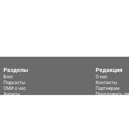
Разделы
Редакция
Блог
О нас
Подкасты
Контакты
СМИ о нас
Партнерам
Анонсы
Предложить те
2026 © ООО «Технологические ключи»
Публичная оферта
ТК Техключи - новости систем безопасности
Политика конфиденц