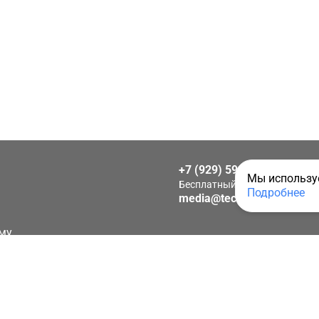
+7 (929) 592-25-15
Мы используе
Бесплатный звонок по Росси
Подробнее
media@techkeys.ru
му
иальности