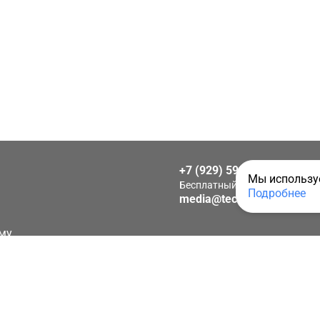
+7 (929) 592-25-15
Мы используе
Бесплатный звонок по Росси
Подробнее
media@techkeys.ru
му
иальности