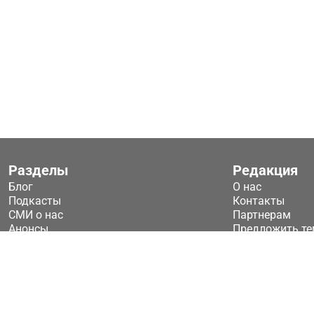
Разделы
Редакция
Блог
О нас
Подкасты
Контакты
СМИ о нас
Партнерам
Анонсы
Предложить те
2026 © ООО «Технологические ключи»
Публичная оферта
ТК Техключи - новости систем безопасности
Политика конфиденц