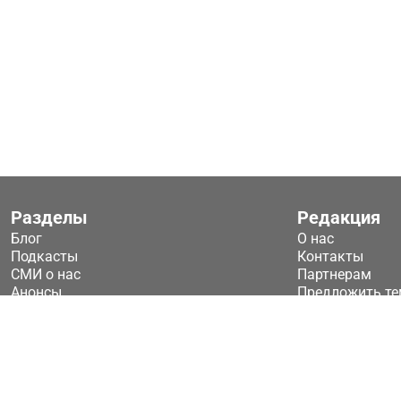
Разделы
Редакция
Блог
О нас
Подкасты
Контакты
СМИ о нас
Партнерам
Анонсы
Предложить те
2026 © ООО «Технологические ключи»
Публичная оферта
ТК Техключи - новости систем безопасности
Политика конфиденц