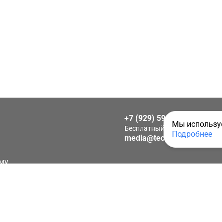
+7 (929) 592-25-15
Мы используе
Бесплатный звонок по Росси
Подробнее
media@techkeys.ru
му
иальности