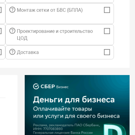
хнической возможности),
ии по установке программного обеспечения
Монтаж сетки от БВС (БПЛА)
еских партнеров.
й уровень техической поддержки:
Проектирование и строительство
ЦОД
епозиторию,
зе знаний,
ение обновлений безопасности,
Доставка
ение обновлений B рамках репозиториев пакетов текущей
ь перехода (обновления) на новую версию,
ии по установке, настройке, обновлению ПО (в рамках
ии на ПО),
обращений - без ограничений,
ема обращений - портал технической поддержки, телефон,
страции обращений (портал технической поддержки) - 24/7,
отки обращений - с 9:00 до 18:00 (МСК) по рабочим дням
Срочного» приоритета Запроса),
ии (зависит от приоритета) - до 8 рабочих часов,
ние проблемных ситуаций на тестовом стенде,
местимости оборудования по предоставленной