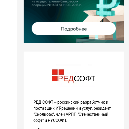
ии,
просов, связанных с совместимостью оборудования (при
хнической возможности),
ии по установке программного обеспечения
еских партнеров,
подключение к системе Пользователя для сбора
, необходимой для решения Запроса,
йверов для оборудования (при наличии технической
и),
 инженер технической поддержки (рабочие дни с 09:00 до
K),
 стороннего пакета в репозиторий РЕД ОС или обновление
треннего пакета по инициативе Пользователя (по
ию с ООО "РЕД СОФТ").
РЕД СОФТ – российский разработчик и
поставщик ИТ-решений и услуг; резидент
"Сколково", член АРПП "Отечественный
софт" и РУССОФТ.