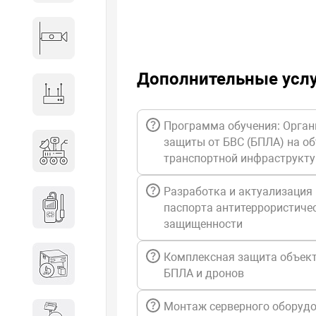
Видеонаблюдение
Дополнительные усл
Сетевое оборудование
Программа обучения: Орган
защиты от БВС (БПЛА) на о
Антитеррористическое
транспортной инфраструкт
оборудование
Разработка и актуализация
Дозиметрическое
паспорта антитеррористиче
оборудование
защищенности
Атомно-эмиссионные
Комплексная защита объект
спектрометры
БПЛА и дронов
Монтаж серверного оборуд