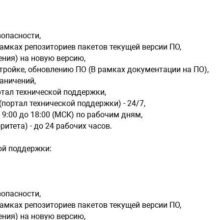
спецификац
решение во
наличии те
опасности,
консультац
амках репозиториев пакетов текущей версии ПО,
технологич
ния) на новую версию,
удаленное 
стройке, обновлению ПО (B рамках документации на ПО),
информации
раничений,
сборка дра
возможност
тал технической поддержки,
выделенный
портал технической поддержки) - 24/7,
18:00 по MC
9:00 до 18:00 (МСК) по рабочим дням,
добавление
ритета) - до 24 рабочих часов.
версии вну
согласован
ой поддержки:
опасности,
амках репозиториев пакетов текущей версии ПО,
ния) на новую версию,