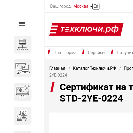
Ваш город:
Москва
En
Каталог
Серверное оборудование
Платформа
Сервисы
Получи
Компьютеры и ноутбуки
Главная
Каталог Техключи.РФ
Прог
2YE-0224
Сертификат на 
Комплектующие для
вычислительного
STD-2YE-0224
оборудования
Программное обеспечение