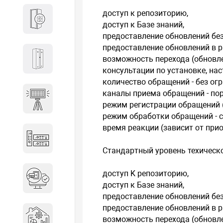
доступ к репозиторию,
Кабины
доступ к Базе знаний,
предоставление обновлений без
предоставление обновлений в р
возможность перехода (обновле
Локеры
консультации по установке, на
количество обращений - без ог
каналы приема обращений - пор
Осветительные установки
режим регистрации обращений (
режим обработки обращений - с 
время реакции (зависит от прио
Промышленное оборудование
Стандартный уровень техическ
Система контроля управления
доступ K репозиторию,
доступом
доступ к Базе знаний,
предоставление обновлений без
Системы мониторинга и
предоставление обновлений в р
аналитики эксплуатации
возможность перехода (обновле