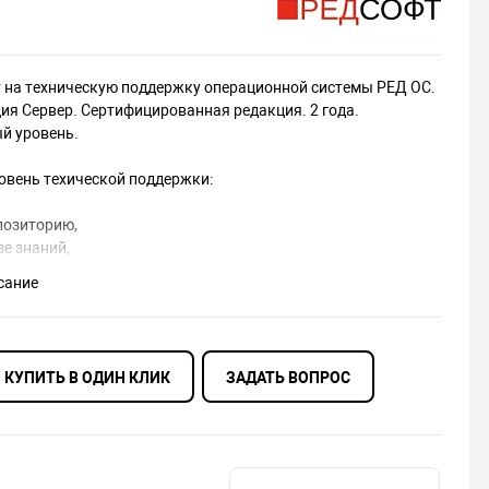
 на техническую поддержку операционной системы РЕД ОС.
ия Сервер. Сертифицированная редакция. 2 года.
й уровень.
овень техической поддержки:
позиторию,
зе знаний,
ение обновлений безопасности,
сание
ение обновлений в рамках репозиториев пакетов текущей
ь перехода (обновления) на новую версию,
ии по установке, настройке, обновлению ПО (B рамках
КУПИТЬ В ОДИН КЛИК
ЗАДАТЬ ВОПРОС
ии на ПО),
обращений - без ограничений,
ема обращений - портал технической поддержки,
страции обращений (портал технической поддержки) - 24/7,
отки обращений - с 9:00 до 18:00 (МСК) по рабочим дням,