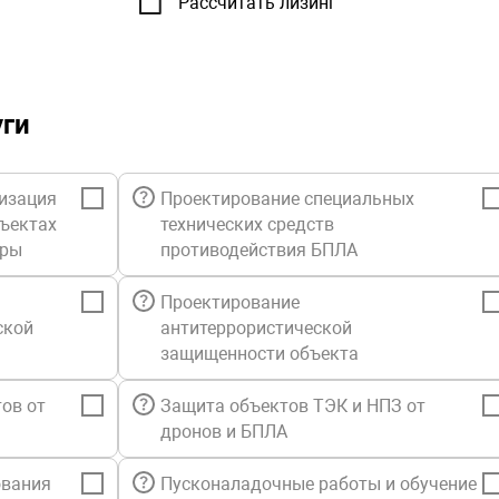
Рассчитать лизинг
время реакц
Стандартны
доступ K р
уги
доступ к Ба
предоставл
предоставл
изация
Проектирование специальных
версии ПО,
возможност
бъектах
технических средств
консультац
уры
противодействия БПЛА
документац
количество 
Проектирование
каналы при
ской
антитеррористической
режим реги
защищенности объекта
режим обраб
время реакц
ов от
Защита объектов ТЭК и НПЗ от
моделирова
дронов и БПЛА
анализ сов
спецификац
решение во
ования
Пусконаладочные работы и обучение