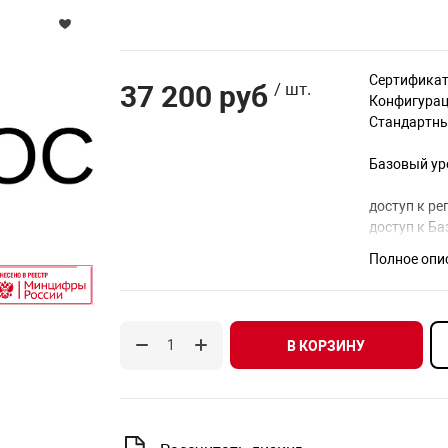
Сертификат
37 200 руб
/ шт.
Конфигурац
Стандартны
Базовый ур
доступ к ре
доступ к Ба
предоставл
Полное опи
предоставл
версии ПО,
возможност
консультац
В КОРЗИНУ
документац
количество 
каналы при
режим реги
режим обраб