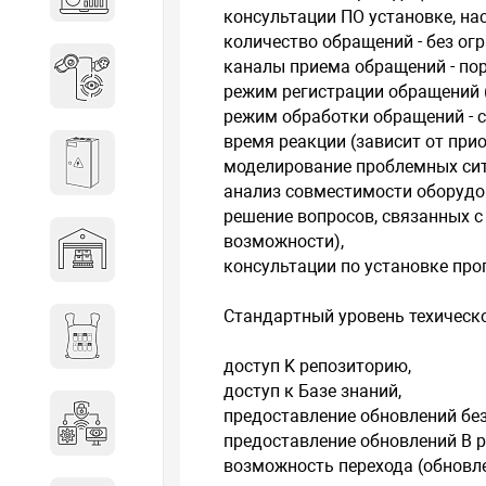
объектов недвижимости
консультации ПO установке, на
количество обращений - без ог
каналы приема обращений - пор
Системы охраны периметра
режим регистрации обращений (
режим обработки обращений - с 
время реакции (зависит от прио
Системы электропитания
моделирование проблемных ситу
анализ совместимости оборудо
решение вопросов, связанных 
возможности),
Складское оборудование
консультации по установке про
Стандартный уровень техическ
Снаряжение и экипировка
доступ K репозиторию,
доступ к Базе знаний,
предоставление обновлений без
Специальная техника
предоставление обновлений B р
возможность перехода (обновле