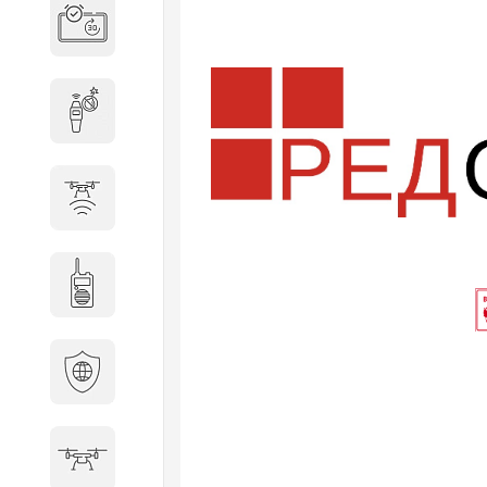
Система бронирования
переговорных
Досмотровое оборудование
Защита от БПЛА
Радиостанции
Кибербезопасность
БПА