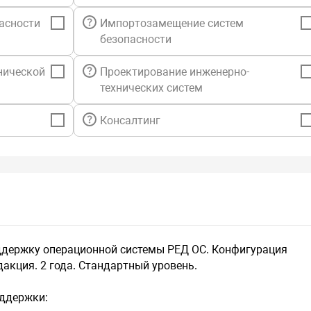
наличии те
консультац
асности
Импортозамещение систем
технологич
безопасности
Стандартны
нической
Проектирование инженерно-
технических систем
доступ K р
доступ к Ба
предоставл
Консалтинг
предоставл
версии ПО,
возможност
консультац
документац
количество 
каналы при
режим реги
ддержку операционной системы РЕД ОС. Конфигурация
режим обраб
акция. 2 года. Стандартный уровень.
(24/7 для «
время реакц
моделирова
оддержки:
анализ сов