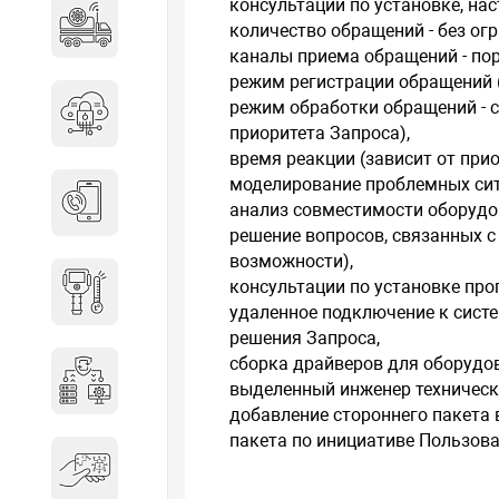
консультации по установке, на
Специальные автомобили
количество обращений - без ог
каналы приема обращений - пор
режим регистрации обращений (
режим обработки обращений - с
Средства защиты информации
приоритета Запроса),
время реакции (зависит от приор
моделирование проблемных ситу
Телефония
анализ совместимости оборудо
решение вопросов, связанных 
возможности),
консультации по установке про
Тепловизионная техника
удаленное подключение к сист
решения Запроса,
сборка драйверов для оборудов
Технические средства охраны
выделенный инженер техническо
добавление стороннего пакета 
пакета по инициативе Пользова
Электронные ключи