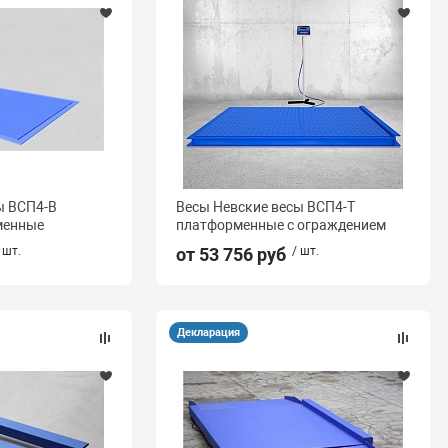
ы ВСП4-В
Весы Невские весы ВСП4-Т
менные
платформенные с ограждением
 шт.
от 53 756 руб
/ шт.
Декларация