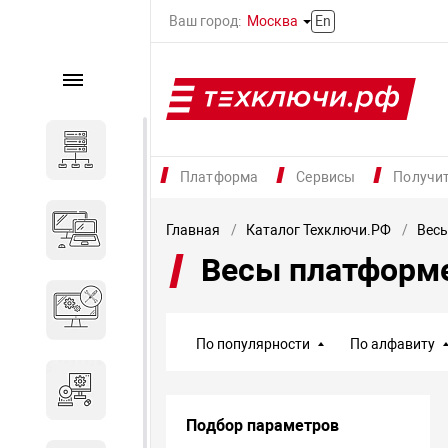
Ваш город:
Москва
En
Каталог
Серверное оборудование
Платформа
Сервисы
Получи
Компьютеры и ноутбуки
Главная
Каталог Техключи.РФ
Весы
Весы платформ
Комплектующие для
вычислительного
оборудования
По популярности
По алфавиту
Программное обеспечение
Подбор параметров