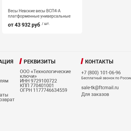
Весы Невские весы ВСП4-А
платформенные универсальные
от 43 932 руб
/ шт.
АЦИЯ
РЕКВИЗИТЫ
КОНТАКТЫ
ООО «Технологические
+7 (800) 101-06-96
ключи»
Бесплатный звонок по Росси
елям
ИНН 9729100722
КПП 770401001
sale-tk@ftcmail.ru
ОГРН 1177746634559
Для заказов
латы
возврат