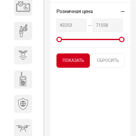
Система бронирования
переговорных
Розничная цена
Досмотровое оборудование
Защита от БПЛА
Радиостанции
Кибербезопасность
БПА