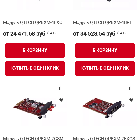
арная безопасность
Модуль QTECH QPBXM-4FXO
Модуль QTECH QPBXM-4BRI
от 24 471.68 руб
/ шт.
от 34 528.54 руб
/ шт.
ищенное оборудование
В КОРЗИНУ
В КОРЗИНУ
питания
КУПИТЬ В ОДИН КЛИК
КУПИТЬ В ОДИН КЛИК
повещения
Модуль QTECH QPBXM-2GSM
Модуль QTECH QPBXM-2FXOS