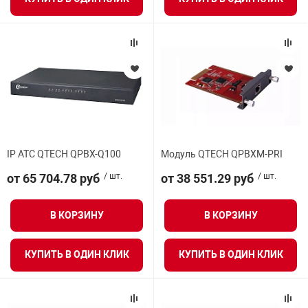
нтроля управления
ниторинга и аналитики
ии объектов
сти
раны периметра
IP АТС QTECH QPBX-Q100
Модуль QTECH QPBXM-PRI
от 65 704.78 руб
/ шт.
от 38 551.29 руб
/ шт.
ектропитания
В КОРЗИНУ
В КОРЗИНУ
оборудование
КУПИТЬ В ОДИН КЛИК
КУПИТЬ В ОДИН КЛИК
 и экипировка