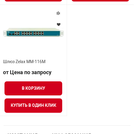
нтроля управления
ниторинга и аналитики
ии объектов
сти
Шлюз Zelax ММ-116М
раны периметра
от Цена по запросу
ектропитания
В КОРЗИНУ
оборудование
КУПИТЬ В ОДИН КЛИК
 и экипировка