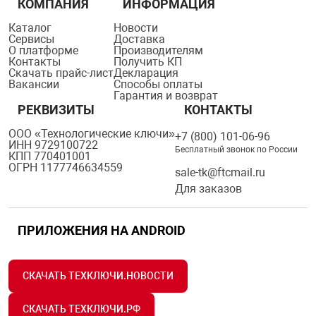
КОМПАНИЯ
ИНФОРМАЦИЯ
я техника
Каталог
Новости
Сервисы
Доставка
О платформе
Производителям
ые автомобили
Контакты
Получить КП
Скачать прайс-лист
Декларация
Вакансии
Способы оплаты
Гарантия и возврат
защиты информации
РЕКВИЗИТЫ
КОНТАКТЫ
ООО «Технологические ключи»
+7 (800) 101-06-96
ИНН 9729100722
Бесплатный звонок по России
КПП 770401001
ОГРН 1177746634559
sale-tk@ftcmail.ru
нная техника
Для заказов
е средства охраны
ПРИЛОЖЕНИЯ НА ANDROID
ые ключи
СКАЧАТЬ ТЕХКЛЮЧИ.НОВОСТИ
СКАЧАТЬ ТЕХКЛЮЧИ.РФ
жарные сигнализации