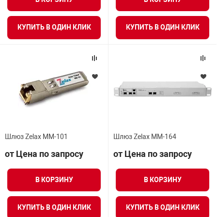
Средства инди
Табло взрыво
металлоконструкции
КУПИТЬ В ОДИН КЛИК
КУПИТЬ В ОДИН КЛИК
Стволы пожар
Термошкафы в
вные решения
Узлы стыковоч
нная безопасность
Установки рас
Шкафы пожарн
Шлюз Zelax MМ-101
Шлюз Zelax ММ-164
от Цена по запросу
от Цена по запросу
Щиты пожарны
ные установки
В КОРЗИНУ
В КОРЗИНУ
ное оборудование
КУПИТЬ В ОДИН КЛИК
КУПИТЬ В ОДИН КЛИК