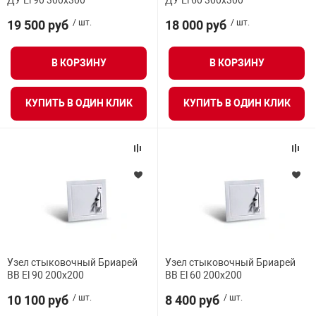
ДУ El 90 300х300
ДУ El 60 300х300
Средства инди
Табло взрыво
19 500 руб
/ шт.
18 000 руб
/ шт.
металлоконструкции
Стволы пожар
Термошкафы в
В КОРЗИНУ
В КОРЗИНУ
вные решения
Узлы стыковоч
КУПИТЬ В ОДИН КЛИК
КУПИТЬ В ОДИН КЛИК
нная безопасность
Установки рас
Шкафы пожарн
Щиты пожарны
ные установки
Узел стыковочный Бриарей
Узел стыковочный Бриарей
ВВ El 90 200х200
ВВ El 60 200х200
ное оборудование
10 100 руб
/ шт.
8 400 руб
/ шт.