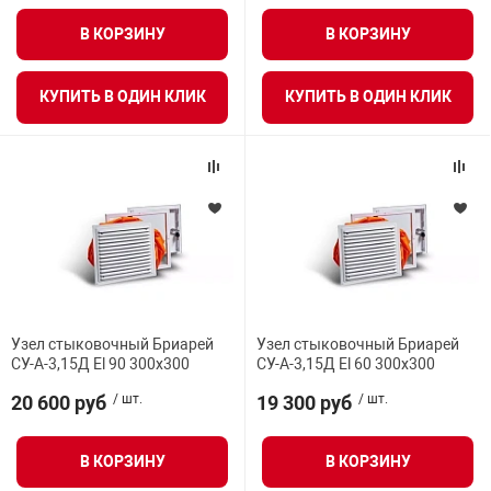
нтроля управления
В КОРЗИНУ
В КОРЗИНУ
КУПИТЬ В ОДИН КЛИК
КУПИТЬ В ОДИН КЛИК
ниторинга и аналитики
ии объектов
сти
раны периметра
ектропитания
Узел стыковочный Бриарей
Узел стыковочный Бриарей
СУ-А-3,15Д El 90 300х300
СУ-А-3,15Д El 60 300х300
оборудование
20 600 руб
/ шт.
19 300 руб
/ шт.
 и экипировка
В КОРЗИНУ
В КОРЗИНУ