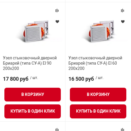
арная безопасность
ищенное оборудование
питания
Узел стыковочный дверной
Узел стыковочный дверной
Бриарей (типа СУ-А) El 90
Бриарей (типа СУ-А) El 60
200х200
200х200
повещения
17 800 руб
/ шт.
16 500 руб
/ шт.
В КОРЗИНУ
В КОРЗИНУ
КУПИТЬ В ОДИН КЛИК
КУПИТЬ В ОДИН КЛИК