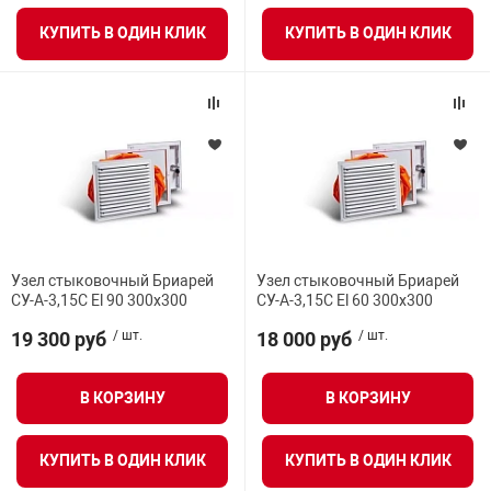
я техника
КУПИТЬ В ОДИН КЛИК
КУПИТЬ В ОДИН КЛИК
ые автомобили
защиты информации
Узел стыковочный Бриарей
Узел стыковочный Бриарей
нная техника
СУ-А-3,15С El 90 300х300
СУ-А-3,15С El 60 300х300
19 300 руб
/ шт.
18 000 руб
/ шт.
е средства охраны
В КОРЗИНУ
В КОРЗИНУ
ые ключи
КУПИТЬ В ОДИН КЛИК
КУПИТЬ В ОДИН КЛИК
жарные сигнализации