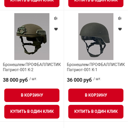
КУПИТЬ В ОДИН КЛИК
КУПИТЬ В ОДИН КЛИК
арная безопасность
ищенное оборудование
питания
Бронешлем ПРОФБАЛЛИСТИК
Бронешлем ПРОФБАЛЛИСТИК
Патриот-001 К-2
Патриот-001 К-1
повещения
38 000 руб
/ шт.
36 000 руб
/ шт.
В КОРЗИНУ
В КОРЗИНУ
КУПИТЬ В ОДИН КЛИК
КУПИТЬ В ОДИН КЛИК