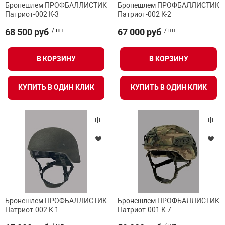
Бронешлем ПРОФБАЛЛИСТИК
Бронешлем ПРОФБАЛЛИСТИК
Средства инди
Табло взрыво
Патриот-002 К-3
Патриот-002 К-2
металлоконструкции
68 500 руб
/ шт.
67 000 руб
/ шт.
Стволы пожар
Термошкафы в
вные решения
В КОРЗИНУ
В КОРЗИНУ
Узлы стыковоч
нная безопасность
КУПИТЬ В ОДИН КЛИК
КУПИТЬ В ОДИН КЛИК
Установки рас
Шкафы пожарн
Щиты пожарны
ные установки
Бронешлем ПРОФБАЛЛИСТИК
Бронешлем ПРОФБАЛЛИСТИК
ное оборудование
Патриот-002 К-1
Патриот-001 К-7