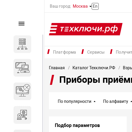
Ваш город:
Москва
En
Каталог
Серверное оборудование
Платформа
Сервисы
Получи
Компьютеры и ноутбуки
Главная
Каталог Техключи.РФ
Взр
Приборы приём
Комплектующие для
вычислительного
оборудования
По популярности
По алфавиту
Программное обеспечение
Подбор параметров