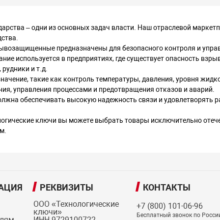
ударства – одни из основных задач власти. Наш отраслевой мар
дства.
возащищенные предназначены для безопасного контроля и управ
ие используется в предприятиях, где существует опасность взрыв
рудники и т.д.
ачение, такие как контроль температуры, давления, уровня жидкос
ния, управления процессами и предотвращения отказов и аварий.
должна обеспечивать высокую надежность связи и удовлетворять 
огические ключи вы можете выбрать товары исключительно отече
м.
АЦИЯ
РЕКВИЗИТЫ
КОНТАКТЫ
ООО «Технологические
+7 (800) 101-06-96
ключи»
Бесплатный звонок по Росси
елям
ИНН 9729100722