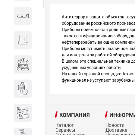
Видеонаблюдение
Антитеррор и защита объектов гос
оборудование российского произво
Приборы приемно-контрольные взры
Такое сертифицированное оборудован
Сетевое оборудование
нефтеперерабатывающие компании, 
Приборы могут иметь различное назн
для контроля за работой оборудова
Антитеррористическое
В целом, эта специальная техника 
ухудшенных условиях работы.
оборудование
На нашей торговой площадке Технол
функционал не уступают зарубежны
Дозиметрическое
оборудование
Атомно-эмиссионные
КОМПАНИЯ
ИНФОРМ
спектрометры
Каталог
Новости
Сервисы
Доставка
О платформе
Производит