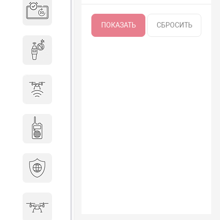
Система бронирования
переговорных
Досмотровое оборудование
Защита от БПЛА
Радиостанции
Кибербезопасность
БПА