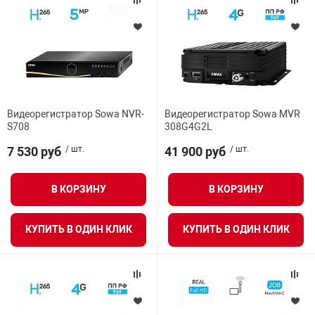
арная безопасность
ищенное оборудование
Видеорегистратор Sowa NVR-
Видеорегистратор Sowa MVR
S708
308G4G2L
питания
7 530 руб
/ шт.
41 900 руб
/ шт.
повещения
В КОРЗИНУ
В КОРЗИНУ
КУПИТЬ В ОДИН КЛИК
КУПИТЬ В ОДИН КЛИК