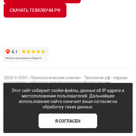
СКАЧАТЬ ТЕХКЛЮЧИ.РФ
2026 © ООО «Технологические ключи» - Техключи.рф - первая
отраслевая цифровая платформа российских систем
безопасности.
Этот сайт собирает cookie-файлы, данные об IP-адресе и
Проект
Группы ФТК
местоположении пользователей. Дальнейшее
Публичная оферта
использование сайта означает ваше согласие на
обработку таких данных.
Политика конфиденциальности
Я СОГЛАСЕН
ГЛАВНАЯ
КАТАЛОГ
КОРЗИНА
ИЗБРАННОЕ