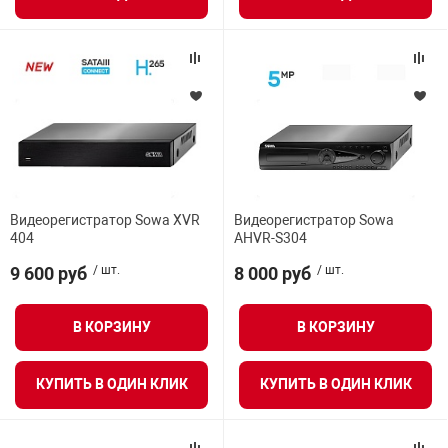
я техника
ые автомобили
защиты информации
Видеорегистратор Sowa XVR
Видеорегистратор Sowa
404
AHVR-S304
нная техника
9 600 руб
/ шт.
8 000 руб
/ шт.
е средства охраны
В КОРЗИНУ
В КОРЗИНУ
ые ключи
КУПИТЬ В ОДИН КЛИК
КУПИТЬ В ОДИН КЛИК
жарные сигнализации