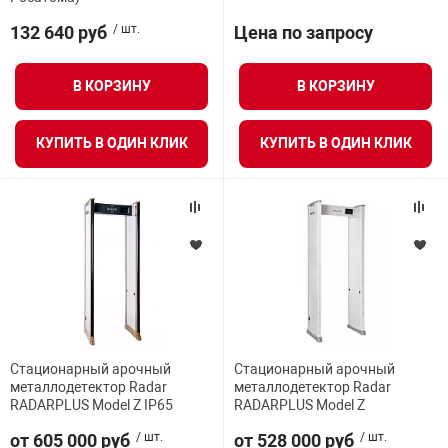
я техника
132 640 руб
/ шт.
Цена по запросу
ые автомобили
В КОРЗИНУ
В КОРЗИНУ
защиты информации
КУПИТЬ В ОДИН КЛИК
КУПИТЬ В ОДИН КЛИК
нная техника
е средства охраны
Стационарный арочный
Стационарный арочный
ые ключи
металлодетектор Radar
металлодетектор Radar
RADARPLUS Model Z IP65
RADARPLUS Model Z
от 605 000 руб
/ шт.
от 528 000 руб
/ шт.
жарные сигнализации