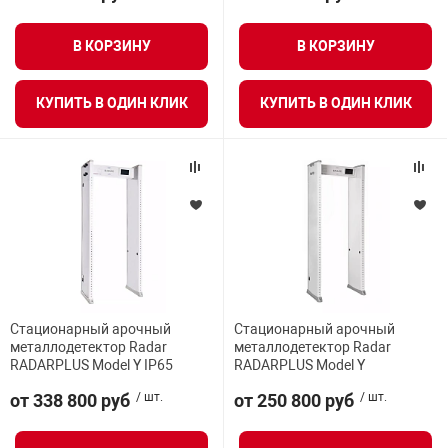
В КОРЗИНУ
В КОРЗИНУ
арная безопасность
КУПИТЬ В ОДИН КЛИК
КУПИТЬ В ОДИН КЛИК
ищенное оборудование
питания
повещения
Стационарный арочный
Стационарный арочный
металлодетектор Radar
металлодетектор Radar
RADARPLUS Model Y IP65
RADARPLUS Model Y
от 338 800 руб
/ шт.
от 250 800 руб
/ шт.