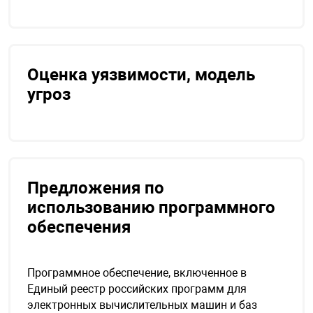
нтроля управления
Оценка уязвимости, модель
ниторинга и аналитики
ии объектов
угроз
сти
раны периметра
Предложения по
ектропитания
использованию программного
обеспечения
оборудование
Программное обеспечение, включенное в
 и экипировка
Единый реестр российских программ для
электронных вычислительных машин и баз