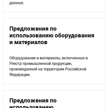
данных.
я техника
ые автомобили
Предложения по
защиты информации
использованию оборудования
и материалов
Оборудование и материалы, включенные в
нная техника
Реестр промышленной продукции,
произведенной на территории Российской
Федерации.
е средства охраны
ые ключи
Предложения по
использованию
жарные сигнализации