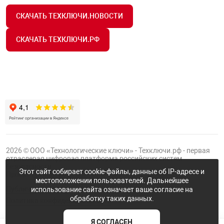
СКАЧАТЬ ТЕХКЛЮЧИ.НОВОСТИ
СКАЧАТЬ ТЕХКЛЮЧИ.РФ
2026 © ООО «Технологические ключи» - Техключи.рф - первая
отраслевая цифровая платформа российских систем
безопасности.
Этот сайт собирает cookie-файлы, данные об IP-адресе и
Проект
Группы ФТК
местоположении пользователей. Дальнейшее
Публичная оферта
использование сайта означает ваше согласие на
обработку таких данных.
Политика конфиденциальности
Я СОГЛАСЕН