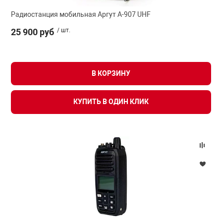
Радиостанция мобильная Аргут А-907 UHF
арная безопасность
25 900 руб
/ шт.
ищенное оборудование
В КОРЗИНУ
питания
КУПИТЬ В ОДИН КЛИК
повещения