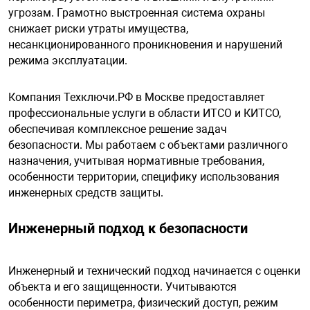
я техника
угрозам. Грамотно выстроенная система охраны
снижает риски утраты имущества,
несанкционированного проникновения и нарушений
ые автомобили
режима эксплуатации.
защиты информации
Компания Техключи.РФ в Москве предоставляет
профессиональные услуги в области ИТСО и КИТСО,
обеспечивая комплексное решение задач
безопасности. Мы работаем с объектами различного
назначения, учитывая нормативные требования,
особенности территории, специфику использования
нная техника
инженерных средств защиты.
е средства охраны
Инженерный подход к безопасности
ые ключи
Инженерный и технический подход начинается с оценки
объекта и его защищенности. Учитываются
особенности периметра, физический доступ, режим
жарные сигнализации