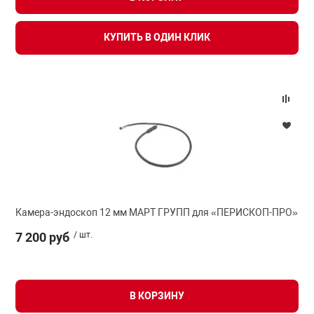
КУПИТЬ В ОДИН КЛИК
арная безопасность
ищенное оборудование
питания
повещения
Камера-эндоскоп 12 мм МАРТ ГРУПП для «ПЕРИСКОП-ПРО»
7 200 руб
/ шт.
В КОРЗИНУ