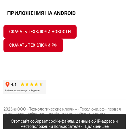
ПРИЛОЖЕНИЯ НА ANDROID
СКАЧАТЬ ТЕХКЛЮЧИ.НОВОСТИ
СКАЧАТЬ ТЕХКЛЮЧИ.РФ
2026 © ООО «Технологические ключи» - Техключи.рф - первая
отраслевая цифровая платформа российских систем
безопасности.
Этот сайт собирает cookie-файлы, данные об IP-адресе и
Проект
Группы ФТК
местоположении пользователей. Дальнейшее