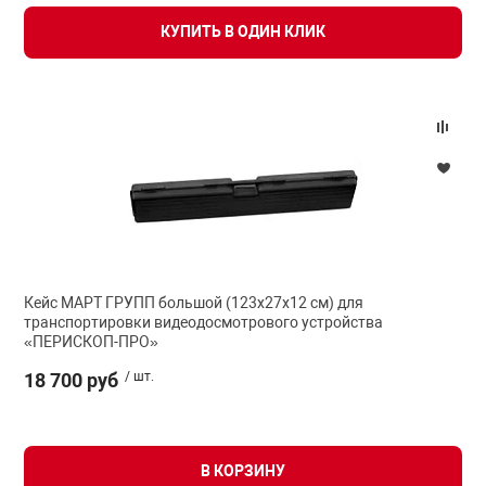
Средства инди
Табло взрыво
КУПИТЬ В ОДИН КЛИК
металлоконструкции
Стволы пожар
Термошкафы в
вные решения
Узлы стыковоч
нная безопасность
Установки рас
Шкафы пожарн
Кейс МАРТ ГРУПП большой (123х27х12 см) для
транспортировки видеодосмотрового устройства
«ПЕРИСКОП-ПРО»
Щиты пожарны
ные установки
18 700 руб
/ шт.
ное оборудование
В КОРЗИНУ