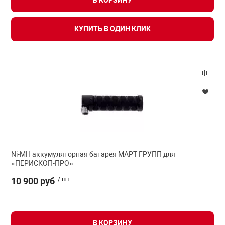
В КОРЗИНУ
я техника
КУПИТЬ В ОДИН КЛИК
ые автомобили
защиты информации
нная техника
Ni-MH аккумуляторная батарея МАРТ ГРУПП для
е средства охраны
«ПЕРИСКОП-ПРО»
10 900 руб
/ шт.
ые ключи
В КОРЗИНУ
жарные сигнализации