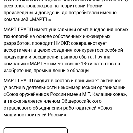
онирования
информационно
Офисные перег
Подавитель ди
Тепловизионны
напряжением 3
всех электрошокеров на территории России
ных
Анализаторы м
Запчасти к тур
Распределение
Телефонные ап
Дымососы
Извещатели пл
произведены и доведены до потребителей именно
Видеосерверы
Модемы
Динамометры
Комплект ауди
Интерактивные
Приемно-контр
взрывозащищё
ск
компанией «МАРТЪ».
Сетевая безопа
Специализиров
Подавитель со
Тепловизионны
Бесперебойные
е оборудование
Досмотровые з
гос. тайны
Идентификато
Системы поэле
Шлюзы VoIP, TD
Изделия комму
напряжением 4
МАРТ ГРУПП имеет уникальный опыт внедрения новых
Кожухи
Модули SFP
Дополнительно
Интерактивные
Радиоканальны
АКБ
Извещатели ру
технологий на основе собственных инженерных
Средства унич
Тепловизионны
взрывозащищё
разработок, проводит НИОКР, совершенствует
 БПЛА
Системы досмо
Стойки и подст
Калитки и огра
Клапаны сброс
Инверторы
ассортимент в целях создания конкурентоспособной
Кронштейны дл
Мультиплексо
Животноводчес
Интерактивные
Расширители
автомобиля
давления
видеонаблюде
Тепловизоры
продукции и расширения рынков сбыта. Группа
Извещатели те
ции
Кнопки выхода
взрывозащище
Источники бес
компаний «МАРТЪ» имеет свыше 18-ти патентов на
Оптическое об
Контейнерные 
Проекционное 
Сетевые контр
Средства досм
Модули газопо
питания уличн
изобретения, промышленные образцы.
Монтажные ш
Цифровые при
транспорта
пожаротушени
МАРТ ГРУПП входит в состав и принимает активное
асность
Ограждения
Изделия комму
Резервирование
Крановые весы
Сенсорные кио
участие в деятельности некоммерческой организации
взрывозащище
Преобразовате
Пост идентифи
Модули пожаро
«Союз оружейников России имени М.Т. Калашникова»,
Программное о
тонкораспылен
а также является членом Общероссийского
Системы перед
Лабораторные 
Терминалы сам
системы контро
Оповещатели з
Резервные исто
отраслевого объединения работодателей «Союз
Программное о
взрывозащищё
выходным напр
машиностроителей России».
юдение
видеонаблюде
Модули порош
Тензодатчики
Уличные киоск
Сетевые СКУД
Оповещатели р
Резервные с в