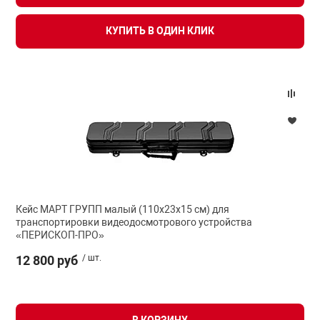
нтроля управления
КУПИТЬ В ОДИН КЛИК
ниторинга и аналитики
ии объектов
сти
раны периметра
ектропитания
Кейс МАРТ ГРУПП малый (110х23х15 см) для
транспортировки видеодосмотрового устройства
«ПЕРИСКОП-ПРО»
оборудование
12 800 руб
/ шт.
 и экипировка