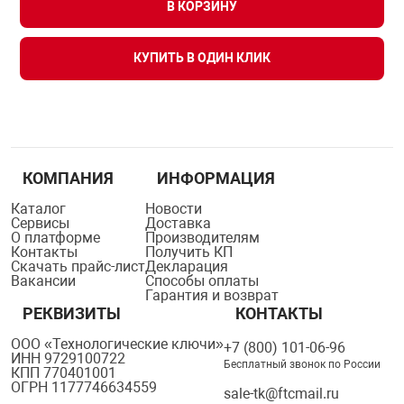
В КОРЗИНУ
Средства инди
Табло взрыво
металлоконструкции
КУПИТЬ В ОДИН КЛИК
Стволы пожар
Термошкафы в
вные решения
Узлы стыковоч
нная безопасность
КОМПАНИЯ
ИНФОРМАЦИЯ
Установки рас
Каталог
Новости
Сервисы
Доставка
О платформе
Производителям
Шкафы пожарн
Контакты
Получить КП
Скачать прайс-лист
Декларация
Вакансии
Способы оплаты
Гарантия и возврат
Щиты пожарны
РЕКВИЗИТЫ
КОНТАКТЫ
ные установки
ООО «Технологические ключи»
+7 (800) 101-06-96
ИНН 9729100722
Бесплатный звонок по России
ное оборудование
КПП 770401001
ОГРН 1177746634559
sale-tk@ftcmail.ru