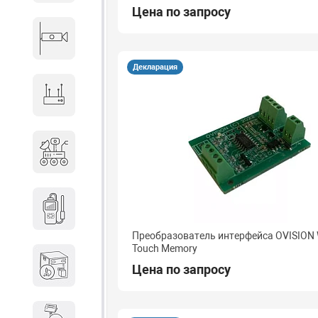
Цена по запросу
Видеонаблюдение
Декларация
Сетевое оборудование
Антитеррористическое
оборудование
Дозиметрическое
оборудование
Преобразователь интерфейса OVISION 
Touch Memory
Атомно-эмиссионные
Цена по запросу
спектрометры