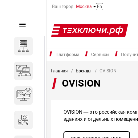
Ваш город:
Москва
En
Каталог
Серверное оборудование
Платформа
Сервисы
Получи
Компьютеры и ноутбуки
Главная
Бренды
OVISION
OVISION
Комплектующие для
вычислительного
оборудования
OVISION — это российская комп
зданиях и отдельных помещени
Программное обеспечение