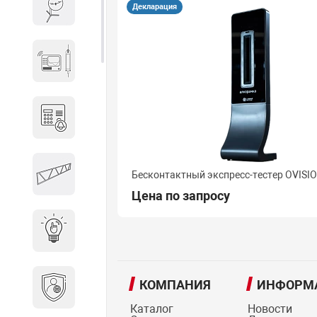
Весы и весовое оборудование
Декларация
Гидроакустическое
оборудование
Домофоны
Защитные
Бесконтактный экспресс-тестер OVISI
металлоконструкции
Цена по запросу
Интерактивные решения
Информационная
КОМПАНИЯ
ИНФОРМ
безопасность
Каталог
Новости