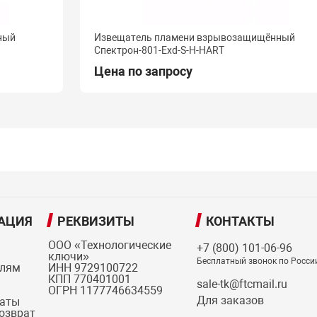
ный
Извещатель пламени взрывозащищённый
Спектрон-801-Exd-S-H-HART
Цена по запросу
АЦИЯ
РЕКВИЗИТЫ
КОНТАКТЫ
ООО «Технологические
+7 (800) 101-06-96
ключи»
Бесплатный звонок по Росси
елям
ИНН 9729100722
КПП 770401001
sale-tk@ftcmail.ru
ОГРН 1177746634559
Для заказов
латы
возврат