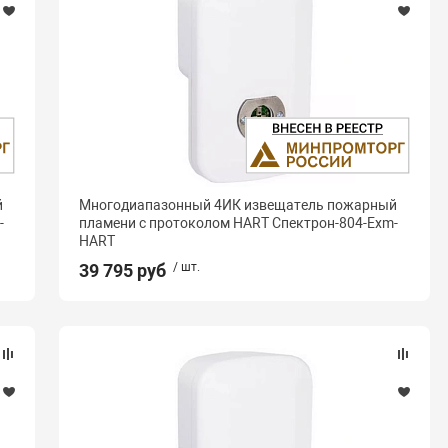
й
Многодиапазонный 4ИК извещатель пожарный
-
пламени с протоколом HART Спектрон-804-Exm-
HART
39 795 руб
/ шт.