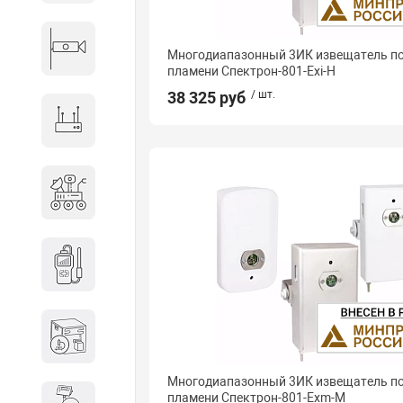
Видеонаблюдение
Многодиапазонный 3ИК извещатель 
пламени Спектрон-801-Exi-Н
38 325 руб
/ шт.
Сетевое оборудование
Антитеррористическое
оборудование
Дозиметрическое
оборудование
Атомно-эмиссионные
спектрометры
Многодиапазонный 3ИК извещатель 
пламени Спектрон-801-Exm-М