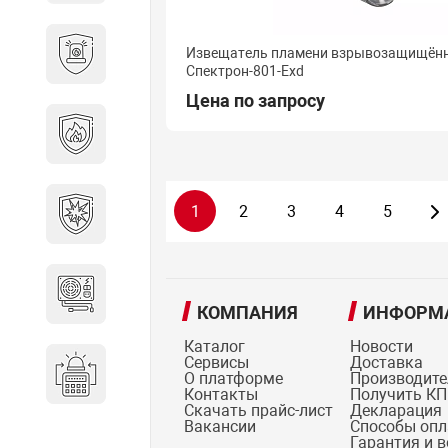
Охранно-пожарные
Извещатель пламени взрывозащищён
сигнализации
Спектрон-801-Exd
Цена по запросу
Противопожарная
безопасность
Взрывозащищенное
1
2
3
4
5
оборудование
Источники питания
КОМПАНИЯ
ИНФОРМ
Каталог
Новости
Сервисы
Доставка
Системы оповещения
О платформе
Производит
Контакты
Получить КП
Скачать прайс-лист
Декларация
Вакансии
Способы оп
Гарантия и 