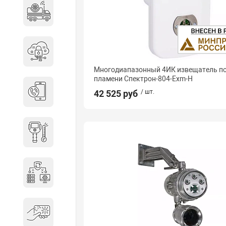
Специальные автомобили
Средства защиты информации
Многодиапазонный 4ИК извещатель 
пламени Спектрон-804-Exm-Н
Телефония
42 525 руб
/ шт.
Тепловизионная техника
Технические средства охраны
Электронные ключи