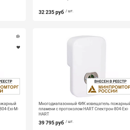
32 235 руб
/ шт.
пожарный
Многодиапазонный 4ИК извещатель пожарны
04-Exi-М-
пламени с протоколом HART Спектрон-804-Exi-
HART
39 795 руб
/ шт.