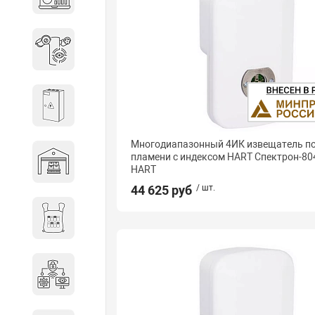
объектов недвижимости
Системы охраны периметра
Системы электропитания
Многодиапазонный 4ИК извещатель 
пламени с индексом HART Спектрон-80
Складское оборудование
HART
44 625 руб
/ шт.
Снаряжение и экипировка
Специальная техника