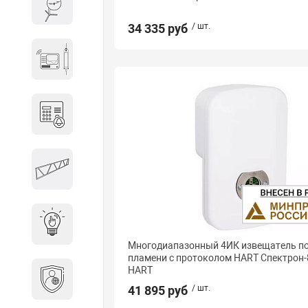
Весы и весовое оборудование
34 335 руб
/ шт.
Гидроакустическое
оборудование
Домофоны
Защитные
металлоконструкции
Интерактивные решения
Многодиапазонный 4ИК извещатель 
пламени с протоколом HART Спектрон-8
HART
Информационная
безопасность
41 895 руб
/ шт.