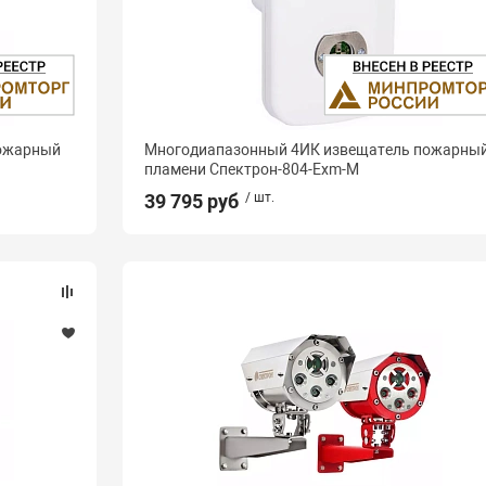
пожарный
Многодиапазонный 4ИК извещатель пожарны
пламени Спектрон-804-Exm-М
39 795 руб
/ шт.