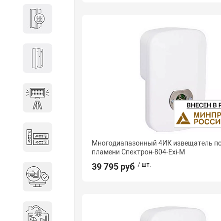
Кабины
Локеры
Осветительные установки
Промышленное оборудование
Многодиапазонный 4ИК извещатель 
пламени Спектрон-804-Exi-М
39 795 руб
/ шт.
Система контроля управления
доступом
Системы мониторинга и
аналитики эксплуатации