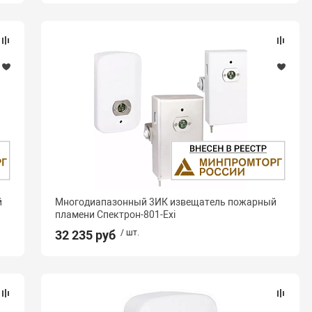
й
Многодиапазонный 3ИК извещатель пожарный
пламени Спектрон-801-Exi
32 235 руб
/ шт.