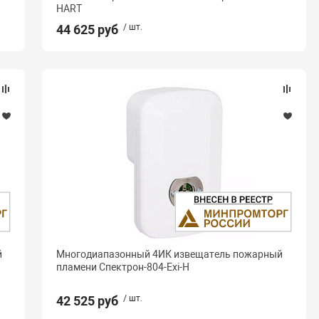
HART
44 625 руб
/ шт.
й
Многодиапазонный 4ИК извещатель пожарный
пламени Спектрон-804-Exi-Н
42 525 руб
/ шт.