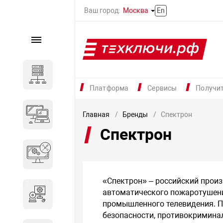
Ваш город:
Москва
En
Каталог
Серверное оборудование
Платформа
Сервисы
Получи
Компьютеры и ноутбуки
Главная
Бренды
Спектрон
Спектрон
Комплектующие для
вычислительного
оборудования
«Спектрон» – российский прои
автоматического пожаротушени
Программное обеспечение
промышленного телевидения. П
безопасности, противокримина