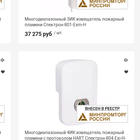
й
Многодиапазонный 3ИК извещатель пожарный
пламени Спектрон-801-Exm-Н
37 275 руб
/ шт.
й
Многодиапазонный 4ИК извещатель пожарный
пламени с протоколом HART Спектрон-804-Exi-Н-