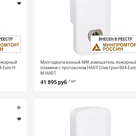
пожарный
Многодиапазонный 4ИК извещатель пожарны
4-Exm-Н-
пламени с протоколом HART Спектрон-804-Exm
М-HART
41 895 руб
/ шт.