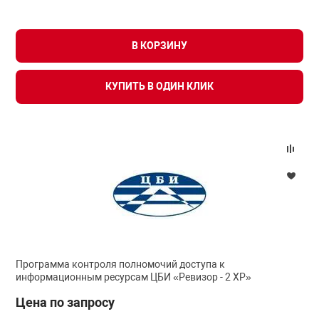
нтроля управления
В КОРЗИНУ
ниторинга и аналитики
КУПИТЬ В ОДИН КЛИК
ии объектов
сти
раны периметра
ектропитания
оборудование
Программа контроля полномочий доступа к
информационным ресурсам ЦБИ «Ревизор - 2 ХР»
 и экипировка
Цена по запросу