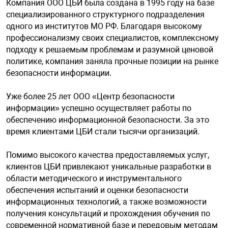
онирования
информационно
Офисные перег
Подавитель ди
Тепловизионны
Компания ООО ЦБИ была создана в 1995 году на базе
напряжением 3
ных
Анализаторы м
Запчасти к тур
Распределение
Телефонные ап
Дымососы
Извещатели пл
специализированного структурного подразделения
Видеосерверы
Модемы
Динамометры
Комплект ауди
Интерактивные
Приемно-контр
взрывозащищё
ск
одного из институтов МО РФ. Благодаря высокому
Сетевая безопа
Специализиров
Подавитель со
Тепловизионны
Бесперебойные
профессионализму своих специалистов, комплексному
е оборудование
Досмотровые з
гос. тайны
Идентификато
Системы поэле
Шлюзы VoIP, TD
Изделия комму
напряжением 4
подходу к решаемым проблемам и разумной ценовой
Кожухи
Модули SFP
Дополнительно
Интерактивные
Радиоканальны
АКБ
Извещатели ру
политике, компания заняла прочные позиции на рынке
Средства унич
Тепловизионны
взрывозащищё
безопасности информации.
 БПЛА
Системы досмо
Стойки и подст
Калитки и огра
Клапаны сброс
Инверторы
Кронштейны дл
Мультиплексо
Животноводчес
Интерактивные
Расширители
автомобиля
давления
Уже более 25 лет ООО «Центр безопасности
видеонаблюде
Тепловизоры
Извещатели те
ции
Кнопки выхода
информации» успешно осуществляет работы по
взрывозащище
Источники бес
Оптическое об
Контейнерные 
Проекционное 
Сетевые контр
Средства досм
Модули газопо
питания уличн
обеспечению информационной безопасности. За это
Монтажные ш
Цифровые при
транспорта
пожаротушени
время клиентами ЦБИ стали тысячи организаций.
асность
Ограждения
Изделия комму
Резервирование
Крановые весы
Сенсорные кио
взрывозащище
Преобразовате
Помимо высокого качества предоставляемых услуг,
Пост идентифи
Модули пожаро
клиентов ЦБИ привлекают уникальные разработки в
Программное о
тонкораспылен
области методического и инструментального
Системы перед
Лабораторные 
Терминалы сам
системы контро
Оповещатели з
Резервные исто
обеспечения испытаний и оценки безопасности
Программное о
взрывозащищё
выходным напр
информационных технологий, а также возможности
юдение
видеонаблюде
Модули порош
Тензодатчики
Уличные киоск
Сетевые СКУД
получения консультаций и прохождения обучения по
Оповещатели р
Резервные с в
современной нормативной базе и передовым методам