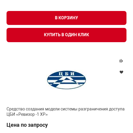
я техника
В КОРЗИНУ
ые автомобили
КУПИТЬ В ОДИН КЛИК
защиты информации
нная техника
е средства охраны
Средство создания модели системы разграничения доступа
ые ключи
ЦБИ «Ревизор -1 ХР»
Цена по запросу
жарные сигнализации