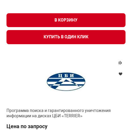
Средства инди
Табло взрыво
металлоконструкции
В КОРЗИНУ
Стволы пожар
Термошкафы в
вные решения
КУПИТЬ В ОДИН КЛИК
Узлы стыковоч
нная безопасность
Установки рас
Шкафы пожарн
Щиты пожарны
ные установки
Программа поиска и гарантированного уничтожения
информации на дисках ЦБИ «TERRIER»
ное оборудование
Цена по запросу