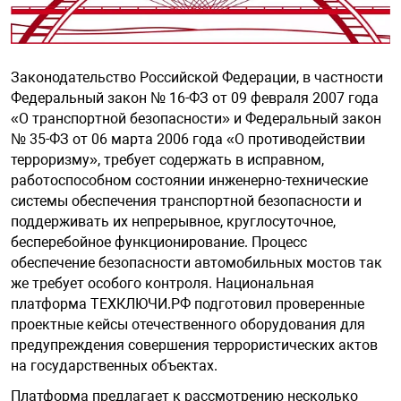
онирования
информационно
Офисные перег
Подавитель ди
Тепловизионны
напряжением 3
ных
Анализаторы м
Запчасти к тур
Распределение
Телефонные ап
Дымососы
Извещатели пл
Видеосерверы
Модемы
Динамометры
Комплект ауди
Интерактивные
Приемно-контр
взрывозащищё
ск
Сетевая безопа
Специализиров
Подавитель со
Тепловизионны
Бесперебойные
Законодательство Российской Федерации, в частности
е оборудование
Досмотровые з
гос. тайны
Идентификато
Системы поэле
Шлюзы VoIP, TD
Изделия комму
напряжением 4
Кожухи
Модули SFP
Дополнительно
Интерактивные
Радиоканальны
АКБ
Извещатели ру
Федеральный закон № 16-ФЗ от 09 февраля 2007 года
Средства унич
Тепловизионны
взрывозащищё
«О транспортной безопасности» и Федеральный закон
 БПЛА
Системы досмо
Стойки и подст
Калитки и огра
Клапаны сброс
Инверторы
№ 35-ФЗ от 06 марта 2006 года «О противодействии
Кронштейны дл
Мультиплексо
Животноводчес
Интерактивные
Расширители
автомобиля
давления
терроризму», требует содержать в исправном,
видеонаблюде
Тепловизоры
Извещатели те
работоспособном состоянии инженерно-технические
ции
Кнопки выхода
взрывозащище
Источники бес
системы обеспечения транспортной безопасности и
Оптическое об
Контейнерные 
Проекционное 
Сетевые контр
Средства досм
Модули газопо
питания уличн
поддерживать их непрерывное, круглосуточное,
Монтажные ш
Цифровые при
транспорта
пожаротушени
бесперебойное функционирование. Процесс
асность
Ограждения
Изделия комму
обеспечение безопасности автомобильных мостов так
Резервирование
Крановые весы
Сенсорные кио
взрывозащище
Преобразовате
Пост идентифи
Модули пожаро
же требует особого контроля. Национальная
Программное о
тонкораспылен
платформа ТЕХКЛЮЧИ.РФ подготовил проверенные
Системы перед
Лабораторные 
Терминалы сам
системы контро
Оповещатели з
Резервные исто
проектные кейсы отечественного оборудования для
Программное о
взрывозащищё
выходным напр
предупреждения совершения террористических актов
юдение
видеонаблюде
Модули порош
на государственных объектах.
Тензодатчики
Уличные киоск
Сетевые СКУД
Оповещатели р
Резервные с в
Платформа предлагает к рассмотрению несколько