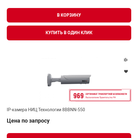
я техника
В КОРЗИНУ
ые автомобили
КУПИТЬ В ОДИН КЛИК
защиты информации
нная техника
е средства охраны
IP-камера НИЦ Технологии 8BBNN-550
ые ключи
Цена по запросу
жарные сигнализации