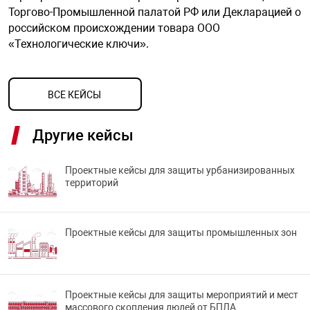
Торгово-Промышленной палатой РФ или Декларацией о
Средства инди
Табло взрыво
металлоконструкции
российском происхождении товара ООО
«Технологические ключи».
Стволы пожар
Термошкафы в
вные решения
ВСЕ КЕЙСЫ
Узлы стыковоч
нная безопасность
Другие кейсы
Установки рас
Проектные кейсы для защиты урбанизированных
территорий
Шкафы пожарн
Щиты пожарны
Проектные кейсы для защиты промышленных зон
ные установки
ное оборудование
Проектные кейсы для защиты мероприятий и мест
массового скопления людей от БПЛА