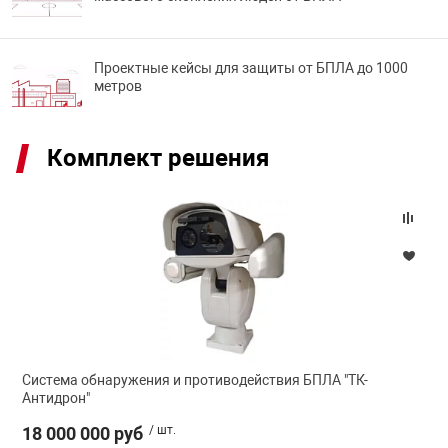
нтроля управления
Проектные кейсы для защиты от БПЛА до 1000
метров
ниторинга и аналитики
ии объектов
сти
Комплект решения
раны периметра
ектропитания
оборудование
Система обнаружения и противодействия БПЛА "ТК-
 и экипировка
Антидрон"
18 000 000 руб
/ шт.