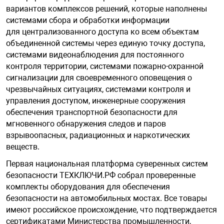
орудование
Прочее оборуд
Оборудования д
взрывозащищё
напряжением 2
вариантов комплексов решений, которые наполнены
Товарные весы
видеонаблюде
Турникеты
пожаротушени
системами сбора и обработки информации
для централизованного доступа ко всем объектам
истическое
Оповещатели с
Стабилизаторы
объединенной системы через единую точку доступа,
Торговые весы
ие
Пульты управл
Шлагбаумы
Оборудования д
взрывозащищё
системами видеонаблюдения для постоянного
пожаротушени
контроля территории, системами пожарно-охранной
Структурирова
сигнализации для своевременного оповещения о
Фасовочные ве
еское оборудование
Термокожухи
Шлюзовые каб
Оповещатели с
Система
чрезвычайных ситуациях, системами контроля и
Огнетушители
взрывозащищё
управления доступом, инженерные сооружения
иссионные
Термошкафы
Электронные 
обеспечения транспортной безопасности для
тры
Рукава пожарн
Посты взрыво
мгновенного обнаружения следов и паров
взрывоопасных, радиационных и наркотических
веществ.
овое оборудование
Сигнально-осв
Приборы приём
приборы
взрывозащищё
Первая национальная платформа суверенных систем
безопасности ТЕХКЛЮЧИ.РФ собрал проверенные
ическое оборудование
комплекты оборудования для обеспечения
Средства защи
Системы видео
безопасности на автомобильных мостах. Все товары
дыхания
взрывозащище
имеют российское происхождение, что подтверждается
сертификатами Министерства промышленности,