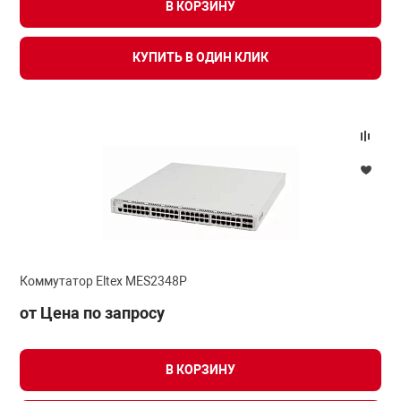
В КОРЗИНУ
арная безопасность
КУПИТЬ В ОДИН КЛИК
ищенное оборудование
питания
повещения
Коммутатор Eltex MES2348P
от Цена по запросу
В КОРЗИНУ