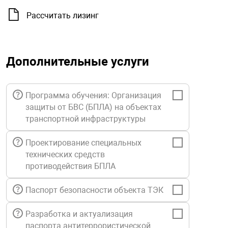
орудование
Прочее оборуд
Оборудования д
взрывозащищё
напряжением 2
Рассчитать лизинг
Товарные весы
видеонаблюде
Турникеты
пожаротушени
истическое
Оповещатели с
Стабилизаторы
Торговые весы
ие
Пульты управл
Шлагбаумы
Оборудования д
взрывозащищё
Дополнительные услуги
пожаротушени
Структурирова
Фасовочные ве
еское оборудование
Термокожухи
Шлюзовые каб
Оповещатели с
Система
Огнетушители
взрывозащищё
Программа обучения: Организация
защиты от БВС (БПЛА) на объектах
иссионные
Термошкафы
Электронные 
транспортной инфраструктуры
тры
Рукава пожарн
Посты взрыво
Проектирование специальных
овое оборудование
Сигнально-осв
технических средств
Приборы приём
приборы
взрывозащищё
противодействия БПЛА
ическое оборудование
Паспорт безопасности объекта ТЭК
Средства защи
Системы видео
дыхания
взрывозащище
Разработка и актуализация
паспорта антитеррористической