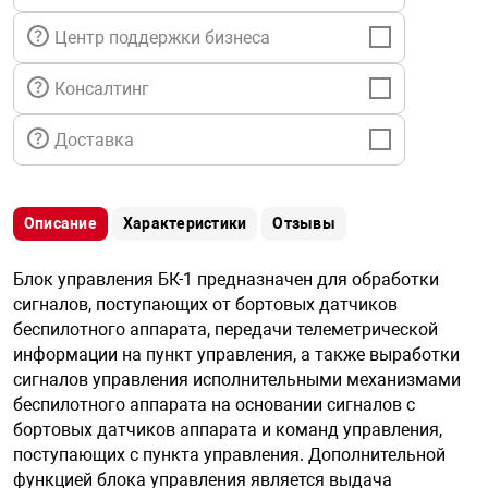
я техника
Центр поддержки бизнеса
ые автомобили
Консалтинг
Доставка
защиты информации
Описание
Характеристики
Отзывы
Блок управления БК-1 предназначен для обработки
нная техника
сигналов, поступающих от бортовых датчиков
беспилотного аппарата, передачи телеметрической
е средства охраны
информации на пункт управления, а также выработки
сигналов управления исполнительными механизмами
беспилотного аппарата на основании сигналов с
ые ключи
бортовых датчиков аппарата и команд управления,
поступающих с пункта управления. Дополнительной
функцией блока управления является выдача
жарные сигнализации