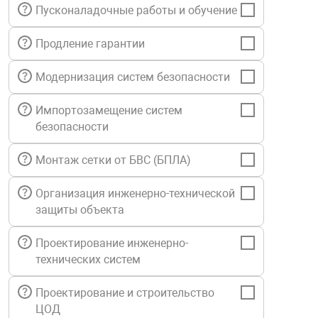
Пусконаладочные работы и обучение
нтроля управления
Продление гарантии
ниторинга и аналитики
Модернизация систем безопасности
ии объектов
сти
Импортозамещение систем
безопасности
раны периметра
Монтаж сетки от БВС (БПЛА)
Организация инженерно-технической
ектропитания
защиты объекта
оборудование
Проектирование инженерно-
технических систем
 и экипировка
Проектирование и строительство
ЦОД