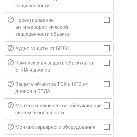
защищенности
Средства инди
Табло взрыво
металлоконструкции
Проектирование
Стволы пожар
Термошкафы в
антитеррористической
вные решения
защищенности объекта
Узлы стыковоч
Аудит защиты от БПЛА
нная безопасность
Комплексная защита объектов от
Установки рас
БПЛА и дронов
Шкафы пожарн
Защита объектов ТЭК и НПЗ от
дронов и БПЛА
Щиты пожарны
Монтаж и техническое обслуживание
ные установки
систем безопасности
ное оборудование
Монтаж серверного оборудования