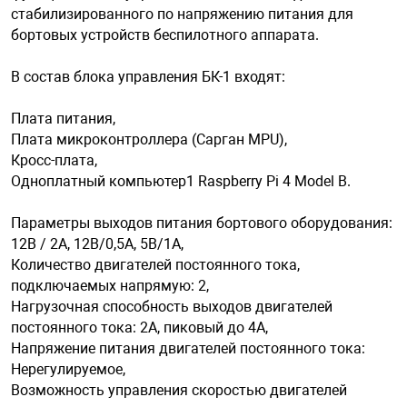
стабилизированного по напряжению питания для
бортовых устройств беспилотного аппарата.
арная безопасность
В состав блока управления БК-1 входят:
ищенное оборудование
Плата питания,
Плата микроконтроллера (Сарган MPU),
Кросс-плата,
питания
Одноплатный компьютер1 Raspberry Pi 4 Model B.
Параметры выходов питания бортового оборудования:
повещения
12В / 2А, 12B/0,5A, 5B/1A,
Количество двигателей постоянного тока,
подключаемых напрямую: 2,
Нагрузочная способность выходов двигателей
постоянного тока: 2А, пиковый до 4А,
Напряжение питания двигателей постоянного тока:
Нерегулируемое,
Возможность управления скоростью двигателей