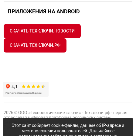
ПРИЛОЖЕНИЯ НА ANDROID
СКАЧАТЬ ТЕХКЛЮЧИ.НОВОСТИ
СКАЧАТЬ ТЕХКЛЮЧИ.РФ
2026 © ООО «Технологические ключи» - Техключи.рф - первая
отраслевая цифровая платформа российских систем
безопасности.
Этот сайт собирает cookie-файлы, данные об IP-адресе и
Проект
Группы ФТК
местоположении пользователей. Дальнейшее