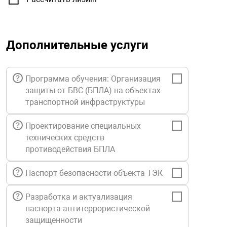
орудование
Прочее оборуд
Оборудования д
взрывозащищё
напряжением 2
Товарные весы
видеонаблюде
Турникеты
пожаротушени
истическое
Оповещатели с
Стабилизаторы
Дополнительные услуги
Торговые весы
ие
Пульты управл
Шлагбаумы
Оборудования д
взрывозащищё
пожаротушени
Структурирова
Программа обучения: Организация
Фасовочные ве
еское оборудование
Термокожухи
Шлюзовые каб
Оповещатели с
Система
защиты от БВС (БПЛА) на объектах
Огнетушители
взрывозащищё
транспортной инфраструктуры
иссионные
Термошкафы
Электронные 
тры
Рукава пожарн
Посты взрыво
Проектирование специальных
технических средств
противодействия БПЛА
овое оборудование
Сигнально-осв
Приборы приём
приборы
взрывозащищё
Паспорт безопасности объекта ТЭК
ическое оборудование
Средства защи
Системы видео
Разработка и актуализация
дыхания
взрывозащище
паспорта антитеррористической
защищенности