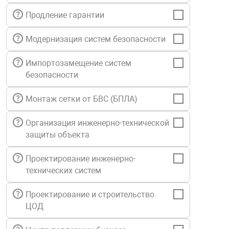
нтроля управления
Продление гарантии
Модернизация систем безопасности
ниторинга и аналитики
Импортозамещение систем
ии объектов
безопасности
сти
Монтаж сетки от БВС (БПЛА)
раны периметра
Организация инженерно-технической
защиты объекта
ектропитания
Проектирование инженерно-
технических систем
оборудование
Проектирование и строительство
 и экипировка
ЦОД