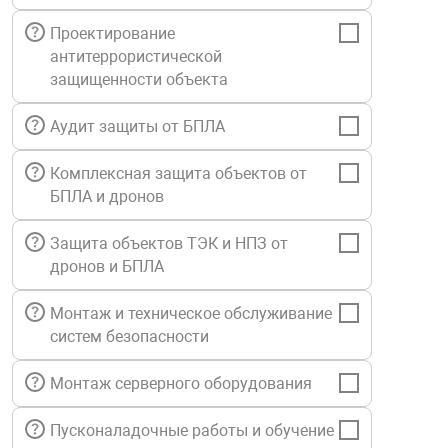
Средства инди
Табло взрыво
Проектирование
металлоконструкции
антитеррористической
защищенности объекта
Стволы пожар
Термошкафы в
вные решения
Аудит защиты от БПЛА
Узлы стыковоч
нная безопасность
Комплексная защита объектов от
БПЛА и дронов
Установки рас
Защита объектов ТЭК и НПЗ от
дронов и БПЛА
Шкафы пожарн
Монтаж и техническое обслуживание
Щиты пожарны
систем безопасности
ные установки
Монтаж серверного оборудования
ное оборудование
Пусконаладочные работы и обучение