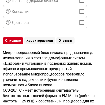
Центр поддержки бизнеса
я техника
Консалтинг
ые автомобили
Доставка
защиты информации
Описание
Характеристики
Отзывы
Микропроцессорный блок вызова предназначен для
использования в составе домофонных систем
нная техника
«Цифрал» и установки в подъездах жилых домов,
офисов и промышленных предприятий.
Использование микропроцессоров позволило
е средства охраны
увеличить надежность и функциональные
возможности блока вызова.
ые ключи
ССD-20/ТС имеет встроенный считыватель
бесконтактных ключей формата EM-Marin (рабочая
частота - 125 кГц) и собственный процессор для их
жарные сигнализации