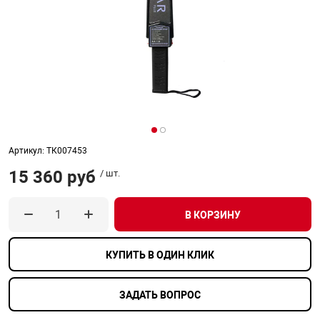
онирования
информационно
Офисные перег
Подавитель ди
Тепловизионны
напряжением 3
ных
Анализаторы м
Запчасти к тур
Распределение
Телефонные ап
Дымососы
Извещатели пл
Видеосерверы
Модемы
Динамометры
Комплект ауди
Интерактивные
Приемно-контр
взрывозащищё
ск
Сетевая безопа
Специализиров
Подавитель со
Тепловизионны
Бесперебойные
е оборудование
Досмотровые з
гос. тайны
Идентификато
Системы поэле
Шлюзы VoIP, TD
Изделия комму
напряжением 4
Кожухи
Модули SFP
Дополнительно
Интерактивные
Радиоканальны
АКБ
Извещатели ру
Средства унич
Тепловизионны
взрывозащищё
 БПЛА
Системы досмо
Стойки и подст
Калитки и огра
Клапаны сброс
Инверторы
Кронштейны дл
Мультиплексо
Животноводчес
Интерактивные
Расширители
автомобиля
давления
видеонаблюде
Тепловизоры
Извещатели те
ции
Кнопки выхода
взрывозащище
Источники бес
Артикул: ТК007453
Оптическое об
Контейнерные 
Проекционное 
Сетевые контр
Средства досм
Модули газопо
питания уличн
15 360 руб
/ шт.
Монтажные ш
Цифровые при
транспорта
пожаротушени
асность
Ограждения
Изделия комму
Резервирование
Крановые весы
Сенсорные кио
взрывозащище
Преобразовате
В КОРЗИНУ
Пост идентифи
Модули пожаро
Программное о
тонкораспылен
Системы перед
Лабораторные 
Терминалы сам
системы контро
Оповещатели з
Резервные исто
КУПИТЬ В ОДИН КЛИК
Программное о
взрывозащищё
выходным напр
юдение
видеонаблюде
Модули порош
ЗАДАТЬ ВОПРОС
Тензодатчики
Уличные киоск
Сетевые СКУД
Оповещатели р
Резервные с в