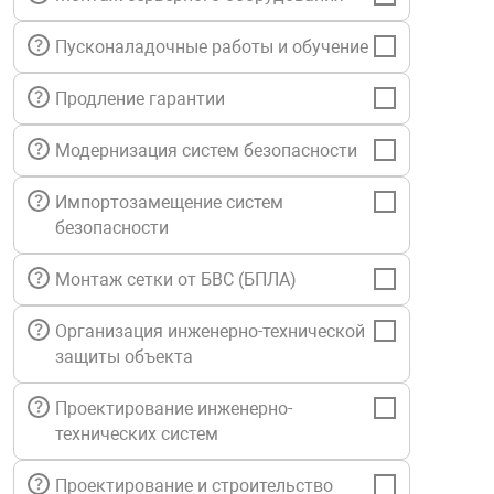
нтроля управления
Пусконаладочные работы и обучение
Продление гарантии
ниторинга и аналитики
ии объектов
Модернизация систем безопасности
сти
Импортозамещение систем
безопасности
раны периметра
Монтаж сетки от БВС (БПЛА)
ектропитания
Организация инженерно-технической
защиты объекта
оборудование
Проектирование инженерно-
технических систем
 и экипировка
Проектирование и строительство