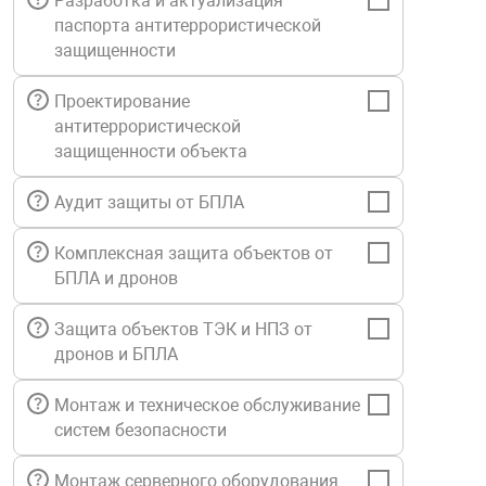
Разработка и актуализация
Средства инди
Табло взрыво
паспорта антитеррористической
металлоконструкции
защищенности
Стволы пожар
Термошкафы в
Проектирование
вные решения
антитеррористической
защищенности объекта
Узлы стыковоч
нная безопасность
Аудит защиты от БПЛА
Установки рас
Комплексная защита объектов от
БПЛА и дронов
Шкафы пожарн
Защита объектов ТЭК и НПЗ от
дронов и БПЛА
Щиты пожарны
ные установки
Монтаж и техническое обслуживание
систем безопасности
ное оборудование
Монтаж серверного оборудования