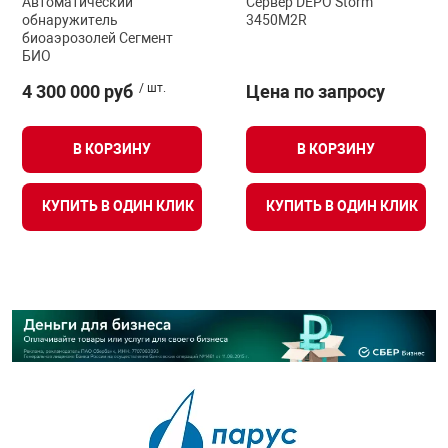
Автоматический
Сервер DEPO Storm
обнаружитель
3450M2R
биоаэрозолей Сегмент
БИО
4 300 000 руб
/ шт.
Цена по запросу
В КОРЗИНУ
В КОРЗИНУ
КУПИТЬ В ОДИН КЛИК
КУПИТЬ В ОДИН КЛИК