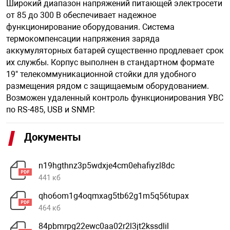
Широкий диапазон напряжений питающей электросети
от 85 до 300 В обеспечивает надежное
функционирование оборудования. Система
арная безопасность
термокомпенсации напряжения заряда
аккумуляторных батарей существенно продлевает срок
их службы. Корпус выполнен в стандартном формате
ищенное оборудование
19" телекоммуникационной стойки для удобного
размещения рядом с защищаемым оборудованием.
питания
Возможен удаленный контроль функционирования УВС
по RS-485, USB и SNMP.
повещения
Документы
n19hgthnz3p5wdxje4cm0ehafiyzl8dc
441 кб
qho6om1g4oqmxag5tb62g1m5q56tupax
464 кб
84pbmrpg22ewc0aa02r2l3jt2kssdlil