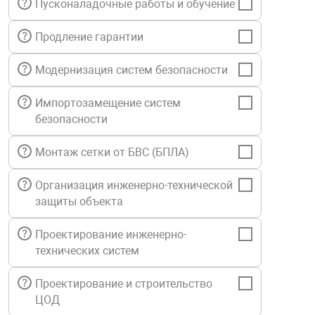
Пусконаладочные работы и обучение
нтроля управления
Продление гарантии
Модернизация систем безопасности
ниторинга и аналитики
ии объектов
Импортозамещение систем
сти
безопасности
раны периметра
Монтаж сетки от БВС (БПЛА)
Организация инженерно-технической
ектропитания
защиты объекта
Проектирование инженерно-
оборудование
технических систем
 и экипировка
Проектирование и строительство
ЦОД