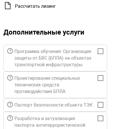
орудование
Прочее оборуд
Оборудования д
взрывозащищё
напряжением 2
Рассчитать лизинг
Товарные весы
видеонаблюде
Турникеты
пожаротушени
истическое
Оповещатели с
Стабилизаторы
Торговые весы
ие
Пульты управл
Шлагбаумы
Оборудования д
взрывозащищё
Дополнительные услуги
пожаротушени
Структурирова
Фасовочные ве
еское оборудование
Термокожухи
Шлюзовые каб
Оповещатели с
Система
Программа обучения: Организация
Огнетушители
взрывозащищё
защиты от БВС (БПЛА) на объектах
иссионные
Термошкафы
Электронные 
транспортной инфраструктуры
тры
Рукава пожарн
Посты взрыво
Проектирование специальных
технических средств
овое оборудование
Сигнально-осв
Приборы приём
противодействия БПЛА
приборы
взрывозащищё
ическое оборудование
Паспорт безопасности объекта ТЭК
Средства защи
Системы видео
дыхания
взрывозащище
Разработка и актуализация
паспорта антитеррористической