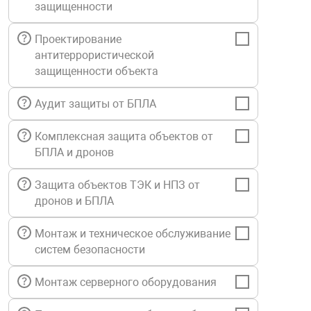
защищенности
Средства инди
Табло взрыво
металлоконструкции
Проектирование
антитеррористической
Стволы пожар
Термошкафы в
вные решения
защищенности объекта
Узлы стыковоч
Аудит защиты от БПЛА
нная безопасность
Комплексная защита объектов от
Установки рас
БПЛА и дронов
Защита объектов ТЭК и НПЗ от
Шкафы пожарн
дронов и БПЛА
Щиты пожарны
Монтаж и техническое обслуживание
ные установки
систем безопасности
Монтаж серверного оборудования
ное оборудование