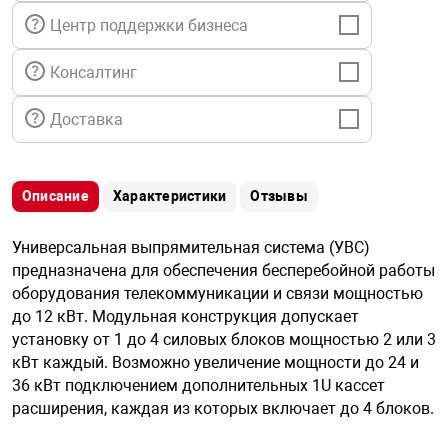
я техника
Центр поддержки бизнеса
Консалтинг
ые автомобили
Доставка
защиты информации
Описание
Характеристики
Отзывы
Универсальная выпрямительная система (УВС)
нная техника
предназначена для обеспечения бесперебойной работы
оборудования телекоммуникации и связи мощностью
до 12 кВт. Модульная конструкция допускает
е средства охраны
установку от 1 до 4 силовых блоков мощностью 2 или 3
кВт каждый. Возможно увеличение мощности до 24 и
ые ключи
36 кВт подключением дополнительных 1U кассет
расширения, каждая из которых включает до 4 блоков.
жарные сигнализации