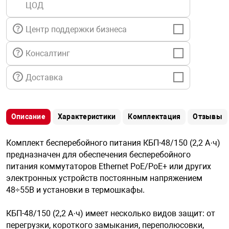
ЦОД
я техника
Центр поддержки бизнеса
ые автомобили
Консалтинг
защиты информации
Доставка
Описание
Характеристики
Комплектация
Отзывы
нная техника
Комплект бесперебойного питания КБП-48/150 (2,2 А·ч)
предназначен для обеспечения бесперебойного
е средства охраны
питания коммутаторов Ethernet PoE/PoE+ или других
электронных устройств постоянным напряжением
48÷55В и установки в термошкафы.
ые ключи
КБП-48/150 (2,2 А·ч) имеет несколько видов защит: от
перегрузки, короткого замыкания, переполюсовки,
жарные сигнализации