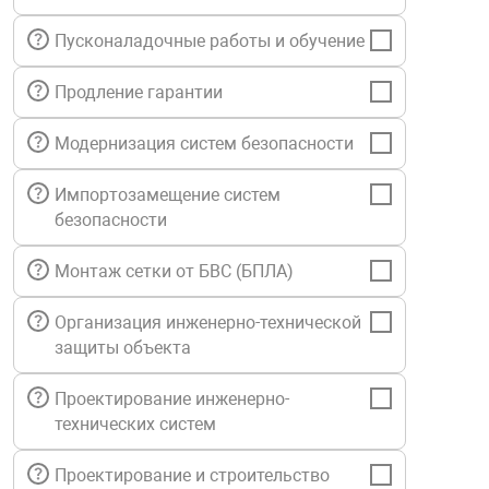
нтроля управления
Пусконаладочные работы и обучение
Продление гарантии
ниторинга и аналитики
ии объектов
Модернизация систем безопасности
сти
Импортозамещение систем
безопасности
раны периметра
Монтаж сетки от БВС (БПЛА)
ектропитания
Организация инженерно-технической
защиты объекта
оборудование
Проектирование инженерно-
технических систем
 и экипировка
Проектирование и строительство