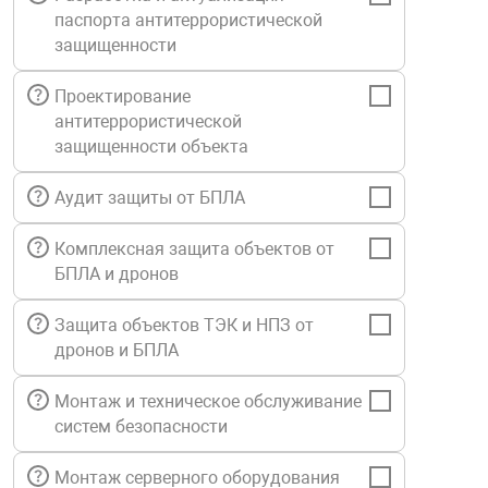
паспорта антитеррористической
Средства инди
Табло взрыво
металлоконструкции
защищенности
Стволы пожар
Термошкафы в
Проектирование
вные решения
антитеррористической
защищенности объекта
Узлы стыковоч
нная безопасность
Аудит защиты от БПЛА
Установки рас
Комплексная защита объектов от
БПЛА и дронов
Шкафы пожарн
Защита объектов ТЭК и НПЗ от
дронов и БПЛА
Щиты пожарны
ные установки
Монтаж и техническое обслуживание
систем безопасности
ное оборудование
Монтаж серверного оборудования