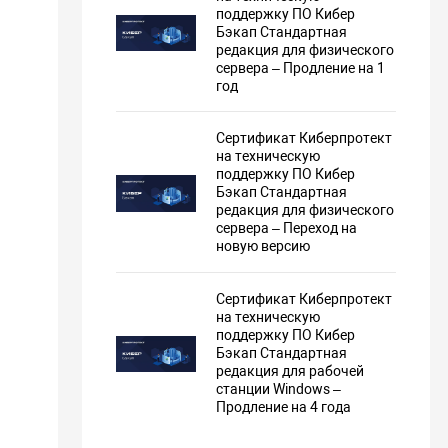
поддержку ПО Кибер
копирование Oracle Database и очистка журнала
Бэкап Стандартная
,
редакция для физического
сервера – Продление на 1
год
копирование образа диска,
 копирование файлов,
Сертификат Киберпротект
на техническую
кие диски,
поддержку ПО Кибер
Бэкап Стандартная
редакция для физического
сервера – Переход на
новую версию
rver,
ualization,
Сертификат Киберпротект
на техническую
поддержку ПО Кибер
Бэкап Стандартная
редакция для рабочей
erver,
станции Windows –
Продление на 4 года
ные снимки хранилища NetApp SAN для резервного
я VMware vSphere,