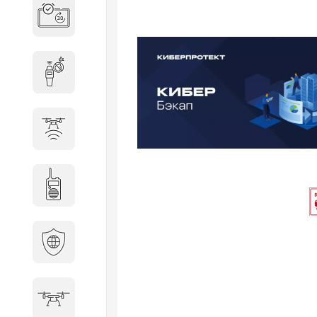
Система бронирования
переговорных
Досмотровое оборудование
Защита от БПЛА
Радиостанции
Кибербезопасность
БПА