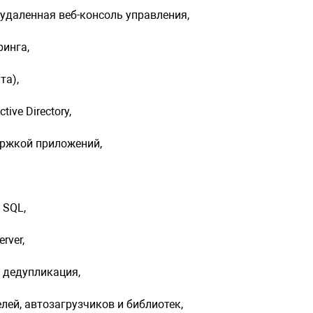
удаленная веб-консоль управления,
Поддержка 
резервным
инга,
Репликаци
та),
глобальной
Репликация
tive Directory,
Hyper-V (р
ержкой приложений,
использова
Технология
гибкого от
 SQL,
Резервное 
rver,
Резервное 
 дедупликация,
журналов 
Поддержка M
ей, автозагрузчиков и библиотек,