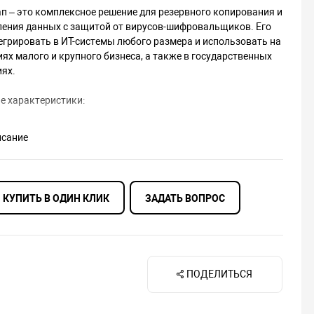
п – это комплексное решение для резервного копирования и
ления данных с защитой от вирусов-шифровальщиков. Его
грировать в ИТ-системы любого размера и использовать на
ях малого и крупного бизнеса, а также в государственных
иях.
е характеристики:
ль с интуитивно понятным интерфейсом для
исание
ованного управления резервным копированием и
га состояния системы.
ролем резервных копий, хранилищ и коммуникаций между
ми системы, а также модуль Активная защита,
КУПИТЬ В ОДИН КЛИК
ЗАДАТЬ ВОПРОС
ающий заслон от вирусов-шифровальщиков.
шение для всех поддерживаемых физических и виртуальных
иложений с широким выбором вариантов хранения.
ап Расширенный:
ПОДЕЛИТЬСЯ