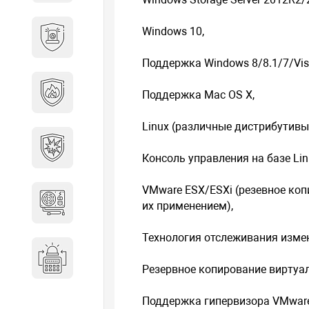
Охранно-пожарные
Windows 10,
сигнализации
Поддержка Windows 8/8.1/7/Vis
Противопожарная
Поддержка Mac OS X,
безопасность
Linux (различные дистрибутивы
Взрывозащищенное
оборудование
Консоль управления на базе Lin
VMware ESX/ESXi (резевное коп
Источники питания
их применением),
Технология отслеживания измен
Системы оповещения
Резервное копирование виртуал
Поддержка гипервизора VMware 