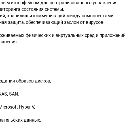
ятным интерфейсом для централизованного управления
иторинга состояния системы.
Windows Sm
пий, хранилищ и коммуникаций между компонентами
ная защита, обеспечивающий заслон от вирусов-
Windows St
Windows 10
ерживаемых физических и виртуальных сред и приложений 
ранения.
Поддержка 
Поддержка
Linux (раз
здания образов дисков,
Консоль уп
NAS, SAN,
VMware ES
использова
icrosoft Hyper-V,
Технология
вательских данных,
Резервное 