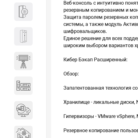
Веб-консоль с интуитивно пон
резервным копированием и мон
Кабины
Защита паролем резервных ко
системы, а также модуль Актив
шифровальщиков.
Локеры
Единое решение для всех подд
широким выбором вариантов х
Кибер Бэкап Расширенный:
Осветительные установки
Обзор:
Промышленное оборудование
Запатентованная технология со
Хранилище - ликальные диски, 
Система контроля управления
доступом
Гипервизоры - VMware vSphere, M
Системы мониторинга и
Резервное копирование пользо
аналитики эксплуатации