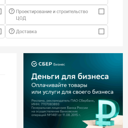
KVM, RHV, Oracle VM Server,
Проектирование и строительство
ЦОД
ованное хранилище с дедупликация,
ленточных накопителей, автозагрузчиков и библиотек,
Доставка
 группами устройств с помощью политик,
истраторов и делегирование,
 отчеты,
перации с резервными копиями
щита корпоративных данных:
rver 2019,
rver 2016,
rver 2012R2/2012, 2008R2/2008, 2003R2/2003,