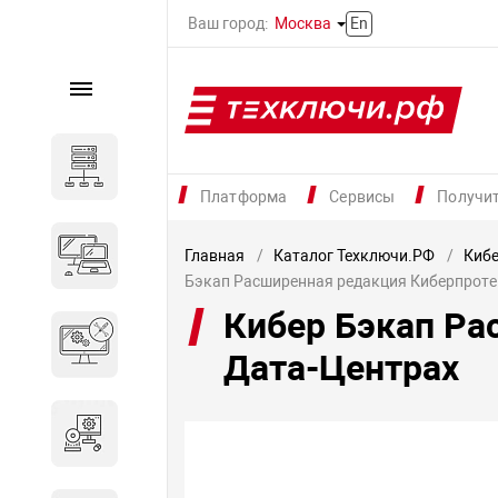
Ваш город:
Москва
En
Каталог
Серверное оборудование
Платформа
Сервисы
Получи
Компьютеры и ноутбуки
Главная
Каталог Техключи.РФ
Кибе
Бэкап Расширенная редакция Киберпроте
Кибер Бэкап Ра
Комплектующие для
вычислительного
Дата-Центрах
оборудования
Программное обеспечение