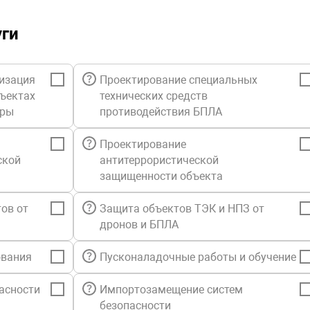
Запатентов
уги
Хранилище 
Гипервизор
изация
Проектирование специальных
Резервное
бъектах
технических средств
уры
противодействия БПЛА
Сенсорная 
Проектирование
Настроива
ской
антитеррористической
защищенности объекта
Active Prot
ов от
Защита объектов ТЭК и НПЗ от
Microsoft E
дронов и БПЛА
Резервное
ования
Пусконаладочные работы и обучение
Oracle Data
асности
Импортозамещение систем
Кластерные
безопасности