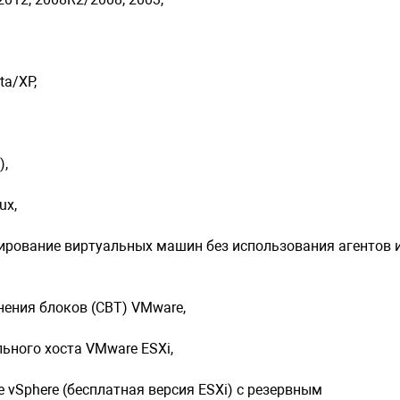
Резервное 
Самое быст
ta/XP,
Universal R
Подключени
),
Восстановл
ux,
Восстановл
ирование виртуальных машин без использования агентов и
Фрагмента
электронно
ения блоков (CBT) VMware,
Фрагментар
ьного хоста VMware ESXi,
Фрагментар
vSphere (бесплатная версия ESXi) с резервным
Создание б