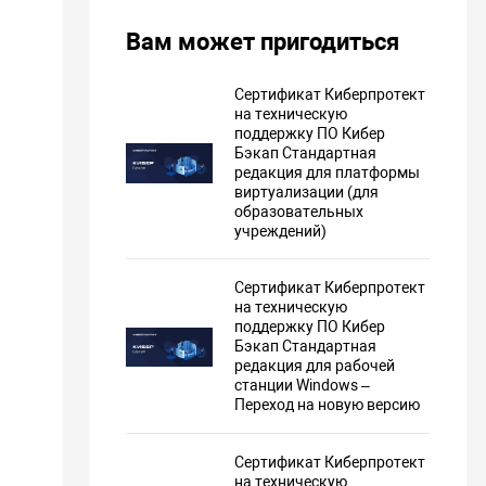
гипервизора VMware vSphere (бесплатная версия ESXi) с
Вам может пригодиться
 копированием с использованием агентов,
Сертификат Киберпротект
я виртуальных машин VMware vSphere и оптимизация
на техническую
 сети,
поддержку ПО Кибер
Бэкап Стандартная
 VMware vSphere и начальное сохранение реплик,
редакция для платформы
виртуализации (для
образовательных
езервное копирование виртуальных машин без
учреждений)
ния агентов и с их применением),
 отслеживания изменения блоков (CBT) и технология
Сертификат Киберпротект
на техническую
слеживания измененных данных (RCT) Hyper-V,
поддержку ПО Кибер
Бэкап Стандартная
копирование виртуального хоста Hyper-V,
редакция для рабочей
станции Windows –
копирование базы данных Microsoft Exchange и очистка
Переход на новую версию
транзакций,
Сертификат Киберпротект
icrosoft Active Directory,
на техническую