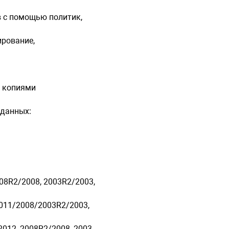
Резервное 
в с помощью политик,
транзакций
ирование,
Резервное 
Резервное
и копиями
Динамичес
GPT-диски,
 данных:
Citrix XenSe
Red Hat Virt
Linux KVM,
008R2/2008, 2003R2/2003,
Oracle VM S
2011/2008/2003R2/2003,
Моменталь
копировани
2012, 2008R2/2008, 2003,