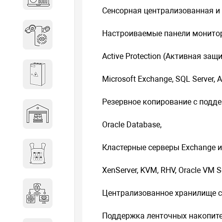
объектов недвижимости
Сенсорная централизованная и 
Настроиваемые панели монитор
Системы охраны периметра
Active Protection (Активная защи
Системы электропитания
Microsoft Exchange, SQL Server, Ac
Резервное копирование с подд
Складское оборудование
Oracle Database,
Кластерные серверы Exchange и
Снаряжение и экипировка
XenServer, KVM, RHV, Oracle VM Se
Централизованное хранилище с
Специальная техника
Поддержка ленточных накопител