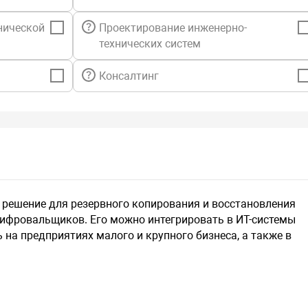
XenServer, 
нической
Проектирование инженерно-
технических систем
Централиз
Поддержка 
Консалтинг
Управление
Роли админ
Подробные
Off-host о
 решение для резервного копирования и восстановления
шифровальщиков. Его можно интегрировать в ИТ-системы
Полная за
 на предприятиях малого и крупного бизнеса, а также в
Windows Se
.
Windows Se
Windows Se