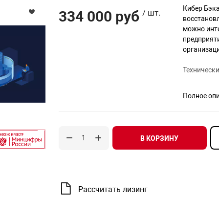
Кибер Бэка
334 000 руб
/ шт.
восстанов
можно инте
предприяти
организац
Технически
Веб-консо
Полное оп
централиз
мониторин
Защита па
компонента
В КОРЗИНУ
обеспечив
Единое ре
сред и пр
Кибер Бэк
Рассчитать лизинг
Обзор: