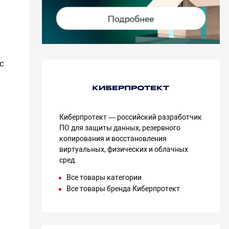
all Business Server 2011/2008/2003R2/2003,
orage Server 2012R2/2012, 2008R2/2008, 2003,
,
с
Windows 8/8.1/7/Vista/XP,
 Mac OS X,
Киберпротект — российский разработчик
личные дистрибутивы),
ПО для защиты данных, резервного
копирования и восстановления
равления на базе Linux,
виртуальных, физических и облачных
сред.
X/ESXi (резевное копирование виртуальных машин без
Все товары категории
ния агентов и с их применением),
Все товары бренда Киберпротект
 отслеживания изменения блоков (CBT) VMware,
копирование виртуального хоста VMware ESXi,