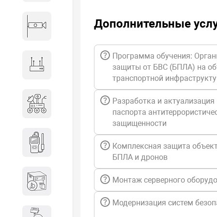
Дополнительные усл
Видеонаблюдение
Программа обучения: Орган
Сетевое оборудование
защиты от БВС (БПЛА) на о
транспортной инфраструкт
Антитеррористическое
Разработка и актуализация
оборудование
паспорта антитеррористиче
защищенности
Дозиметрическое
Комплексная защита объект
оборудование
БПЛА и дронов
Атомно-эмиссионные
Монтаж серверного оборуд
спектрометры
Модернизация систем безоп