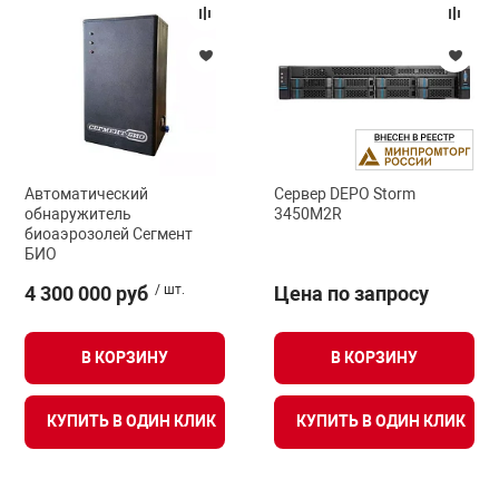
арная безопасность
ищенное оборудование
Автоматический
Сервер DEPO Storm
питания
обнаружитель
3450M2R
биоаэрозолей Сегмент
БИО
повещения
4 300 000 руб
/ шт.
Цена по запросу
В КОРЗИНУ
В КОРЗИНУ
КУПИТЬ В ОДИН КЛИК
КУПИТЬ В ОДИН КЛИК