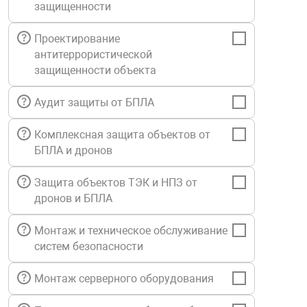
защищенности
Средства инди
Табло взрыво
металлоконструкции
Проектирование
антитеррористической
Стволы пожар
Термошкафы в
вные решения
защищенности объекта
Узлы стыковоч
Аудит защиты от БПЛА
нная безопасность
Комплексная защита объектов от
Установки рас
БПЛА и дронов
Защита объектов ТЭК и НПЗ от
Шкафы пожарн
дронов и БПЛА
Щиты пожарны
Монтаж и техническое обслуживание
ные установки
систем безопасности
Монтаж серверного оборудования
ное оборудование