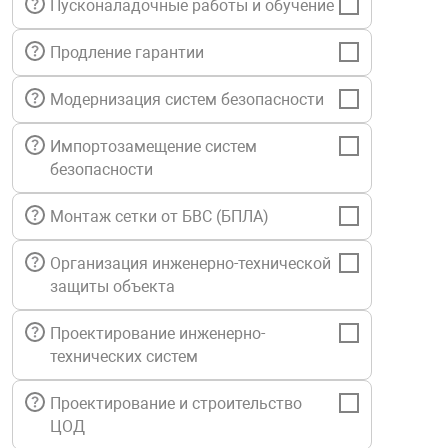
Пусконаладочные работы и обучение
нтроля управления
Продление гарантии
Модернизация систем безопасности
ниторинга и аналитики
ии объектов
Импортозамещение систем
сти
безопасности
раны периметра
Монтаж сетки от БВС (БПЛА)
Организация инженерно-технической
ектропитания
защиты объекта
Проектирование инженерно-
оборудование
технических систем
 и экипировка
Проектирование и строительство
ЦОД