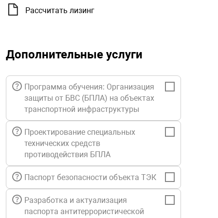
орудование
Прочее оборуд
Оборудования д
взрывозащищё
напряжением 2
Рассчитать лизинг
Товарные весы
видеонаблюде
Турникеты
пожаротушени
истическое
Оповещатели с
Стабилизаторы
Торговые весы
ие
Пульты управл
Шлагбаумы
Оборудования д
взрывозащищё
Дополнительные услуги
пожаротушени
Структурирова
Фасовочные ве
еское оборудование
Термокожухи
Шлюзовые каб
Оповещатели с
Система
Программа обучения: Организация
Огнетушители
взрывозащищё
защиты от БВС (БПЛА) на объектах
иссионные
Термошкафы
Электронные 
транспортной инфраструктуры
тры
Рукава пожарн
Посты взрыво
Проектирование специальных
технических средств
овое оборудование
Сигнально-осв
Приборы приём
противодействия БПЛА
приборы
взрывозащищё
ическое оборудование
Паспорт безопасности объекта ТЭК
Средства защи
Системы видео
дыхания
взрывозащище
Разработка и актуализация
паспорта антитеррористической