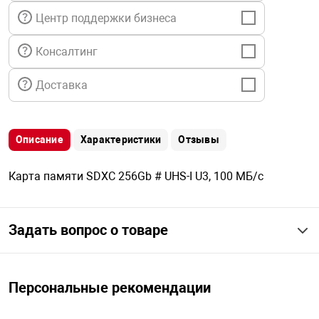
я техника
Центр поддержки бизнеса
Консалтинг
ые автомобили
Доставка
защиты информации
Описание
Характеристики
Отзывы
Карта памяти SDXC 256Gb # UHS-I U3, 100 МБ/с
нная техника
Задать вопрос о товаре
е средства охраны
ые ключи
Персональные рекомендации
жарные сигнализации