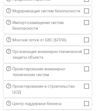
нтроля управления
Модернизация систем безопасности
Импортозамещение систем
ниторинга и аналитики
безопасности
ии объектов
сти
Монтаж сетки от БВС (БПЛА)
Организация инженерно-технической
раны периметра
защиты объекта
ектропитания
Проектирование инженерно-
технических систем
оборудование
Проектирование и строительство
ЦОД
 и экипировка
Центр поддержки бизнеса