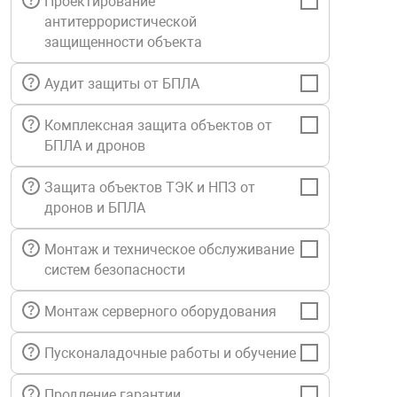
Проектирование
Средства инди
Табло взрыво
антитеррористической
металлоконструкции
защищенности объекта
Стволы пожар
Термошкафы в
Аудит защиты от БПЛА
вные решения
Комплексная защита объектов от
Узлы стыковоч
нная безопасность
БПЛА и дронов
Установки рас
Защита объектов ТЭК и НПЗ от
дронов и БПЛА
Шкафы пожарн
Монтаж и техническое обслуживание
систем безопасности
Щиты пожарны
ные установки
Монтаж серверного оборудования
Пусконаладочные работы и обучение
ное оборудование
Продление гарантии