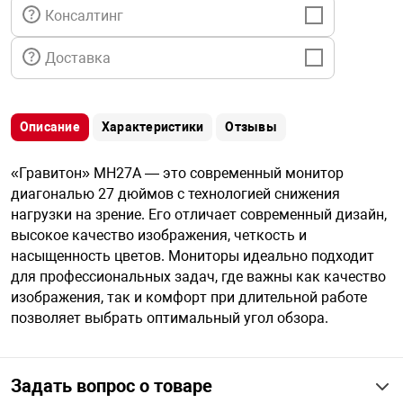
я техника
Консалтинг
Доставка
ые автомобили
защиты информации
Описание
Характеристики
Отзывы
«Гравитон» МН27А — это современный монитор
диагональю 27 дюймов c технологией снижения
нагрузки на зрение. Его отличает современный дизайн,
нная техника
высокое качество изображения, четкость и
насыщенность цветов. Мониторы идеально подходит
для профессиональных задач, где важны как качество
е средства охраны
изображения, так и комфорт при длительной работе
позволяет выбрать оптимальный угол обзора.
ые ключи
Задать вопрос о товаре
жарные сигнализации