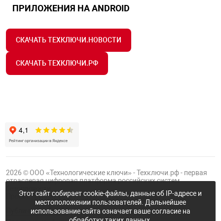
ПРИЛОЖЕНИЯ НА ANDROID
СКАЧАТЬ ТЕХКЛЮЧИ.НОВОСТИ
СКАЧАТЬ ТЕХКЛЮЧИ.РФ
2026 © ООО «Технологические ключи» - Техключи.рф - первая
отраслевая цифровая платформа российских систем
безопасности.
Этот сайт собирает cookie-файлы, данные об IP-адресе и
Проект
Группы ФТК
местоположении пользователей. Дальнейшее
Публичная оферта
использование сайта означает ваше согласие на
обработку таких данных.