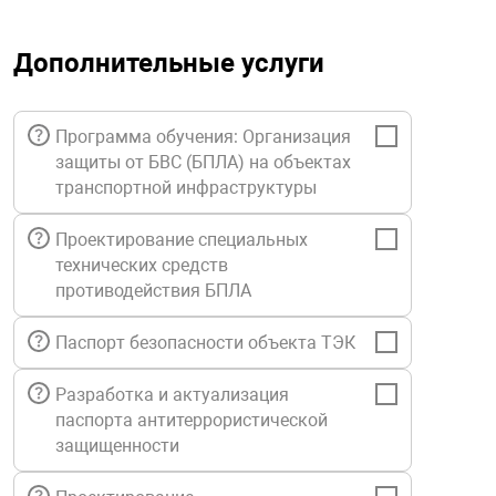
орудование
Прочее оборуд
Оборудования д
взрывозащищё
напряжением 2
Товарные весы
видеонаблюде
Турникеты
пожаротушени
Дополнительные услуги
истическое
Оповещатели с
Стабилизаторы
Торговые весы
ие
Пульты управл
Шлагбаумы
Оборудования д
взрывозащищё
пожаротушени
Программа обучения: Организация
Структурирова
защиты от БВС (БПЛА) на объектах
Фасовочные ве
еское оборудование
Термокожухи
Шлюзовые каб
Оповещатели с
Система
транспортной инфраструктуры
Огнетушители
взрывозащищё
Проектирование специальных
иссионные
Термошкафы
Электронные 
тры
технических средств
Рукава пожарн
Посты взрыво
противодействия БПЛА
овое оборудование
Сигнально-осв
Приборы приём
Паспорт безопасности объекта ТЭК
приборы
взрывозащищё
Разработка и актуализация
ическое оборудование
паспорта антитеррористической
Средства защи
Системы видео
защищенности
дыхания
взрывозащище