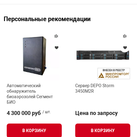
Персональные рекомендации
арная безопасность
ищенное оборудование
питания
повещения
Автоматический
Сервер DEPO Storm
обнаружитель
3450M2R
биоаэрозолей Сегмент
БИО
4 300 000 руб
/ шт.
Цена по запросу
В КОРЗИНУ
В КОРЗИНУ