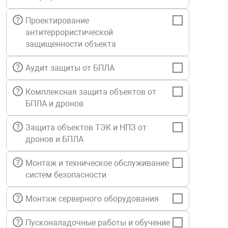
Средства инди
Табло взрыво
металлоконструкции
Проектирование
антитеррористической
Стволы пожар
Термошкафы в
защищенности объекта
вные решения
Аудит защиты от БПЛА
Узлы стыковоч
нная безопасность
Комплексная защита объектов от
БПЛА и дронов
Установки рас
Защита объектов ТЭК и НПЗ от
Шкафы пожарн
дронов и БПЛА
Монтаж и техническое обслуживание
Щиты пожарны
систем безопасности
ные установки
Монтаж серверного оборудования
ное оборудование
Пусконаладочные работы и обучение