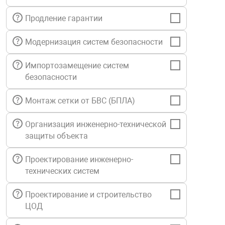
нтроля управления
Продление гарантии
Модернизация систем безопасности
ниторинга и аналитики
ии объектов
Импортозамещение систем
сти
безопасности
Монтаж сетки от БВС (БПЛА)
раны периметра
Организация инженерно-технической
защиты объекта
ектропитания
Проектирование инженерно-
оборудование
технических систем
Проектирование и строительство
 и экипировка
ЦОД