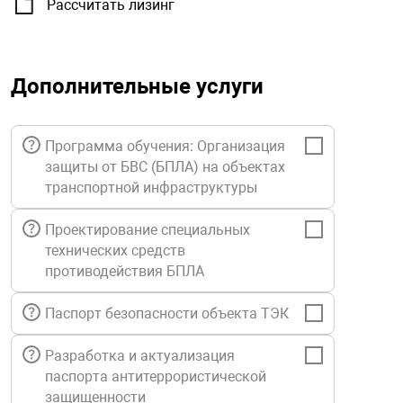
Рассчитать лизинг
орудование
Прочее оборуд
Оборудования д
взрывозащищё
напряжением 2
Товарные весы
видеонаблюде
Турникеты
пожаротушени
истическое
Оповещатели с
Стабилизаторы
Дополнительные услуги
Торговые весы
ие
Пульты управл
Шлагбаумы
Оборудования д
взрывозащищё
пожаротушени
Структурирова
Фасовочные ве
еское оборудование
Термокожухи
Шлюзовые каб
Оповещатели с
Система
Программа обучения: Организация
Огнетушители
взрывозащищё
защиты от БВС (БПЛА) на объектах
транспортной инфраструктуры
иссионные
Термошкафы
Электронные 
тры
Рукава пожарн
Посты взрыво
Проектирование специальных
технических средств
овое оборудование
противодействия БПЛА
Сигнально-осв
Приборы приём
приборы
взрывозащищё
Паспорт безопасности объекта ТЭК
ическое оборудование
Средства защи
Системы видео
Разработка и актуализация
дыхания
взрывозащище
паспорта антитеррористической
защищенности