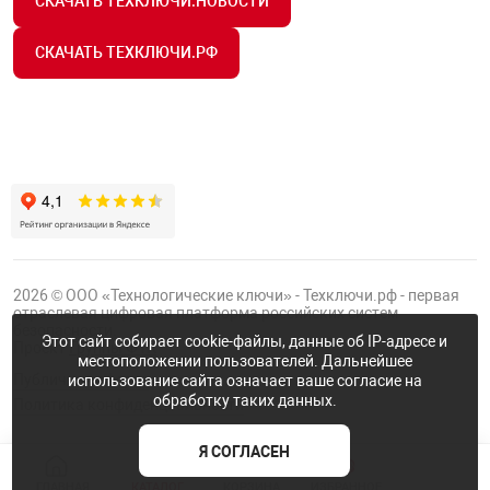
СКАЧАТЬ ТЕХКЛЮЧИ.НОВОСТИ
СКАЧАТЬ ТЕХКЛЮЧИ.РФ
2026 © ООО «Технологические ключи» - Техключи.рф - первая
отраслевая цифровая платформа российских систем
безопасности.
Этот сайт собирает cookie-файлы, данные об IP-адресе и
Проект
Группы ФТК
местоположении пользователей. Дальнейшее
Публичная оферта
использование сайта означает ваше согласие на
обработку таких данных.
Политика конфиденциальности
Я СОГЛАСЕН
NaN
ГЛАВНАЯ
КАТАЛОГ
КОРЗИНА
ИЗБРАННОЕ