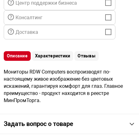
Центр поддержки бизнеса
я техника
Консалтинг
ые автомобили
Доставка
защиты информации
Описание
Характеристики
Отзывы
Мониторы RDW Computers воспроизводят по-
настоящему живое изображение без цветовых
нная техника
искажений, гарантируя комфорт для глаз. Главное
преимущество - продукт находится в реестре
е средства охраны
МинПромТорга.
ые ключи
Задать вопрос о товаре
жарные сигнализации