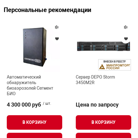
Персональные рекомендации
арная безопасность
ищенное оборудование
питания
повещения
Автоматический
Сервер DEPO Storm
обнаружитель
3450M2R
биоаэрозолей Сегмент
БИО
4 300 000 руб
/ шт.
Цена по запросу
В КОРЗИНУ
В КОРЗИНУ