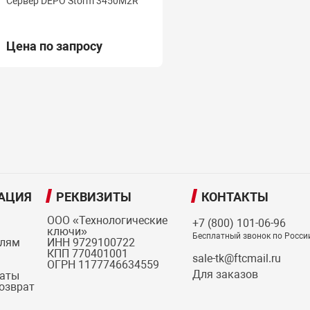
Сервер DEPO Storm 3450M2R
Цена по запросу
АЦИЯ
РЕКВИЗИТЫ
КОНТАКТЫ
ООО «Технологические
+7 (800) 101-06-96
ключи»
Бесплатный звонок по Росси
елям
ИНН 9729100722
КПП 770401001
sale-tk@ftcmail.ru
ОГРН 1177746634559
Для заказов
латы
возврат