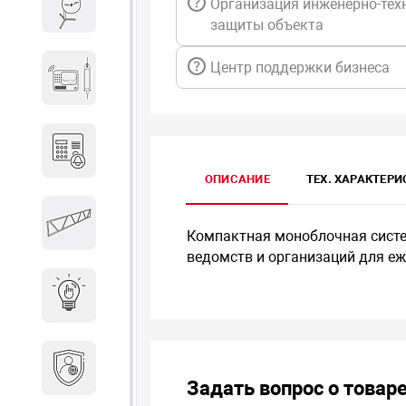
Организация инженерно-тех
Весы и весовое оборудование
защиты объекта
Центр поддержки бизнеса
Гидроакустическое
оборудование
Домофоны
ОПИСАНИЕ
ТЕХ. ХАРАКТЕР
Защитные
металлоконструкции
Компактная моноблочная систе
ведомств и организаций для е
Интерактивные решения
Информационная
безопасность
Задать вопрос о товар