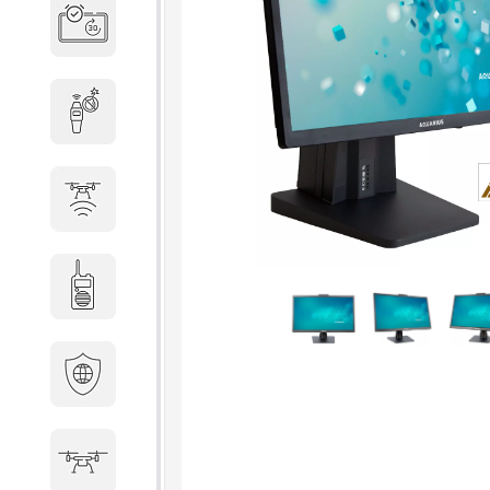
Система бронирования
переговорных
Досмотровое оборудование
Защита от БПЛА
Радиостанции
Кибербезопасность
БПА