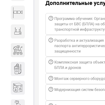
Дополнительные усл
Видеонаблюдение
Программа обучения: Орган
защиты от БВС (БПЛА) на о
транспортной инфраструкт
Сетевое оборудование
Разработка и актуализация
паспорта антитеррористиче
Антитеррористическое
защищенности
оборудование
Комплексная защита объект
Дозиметрическое
БПЛА и дронов
оборудование
Монтаж серверного оборуд
Атомно-эмиссионные
Модернизация систем безоп
спектрометры