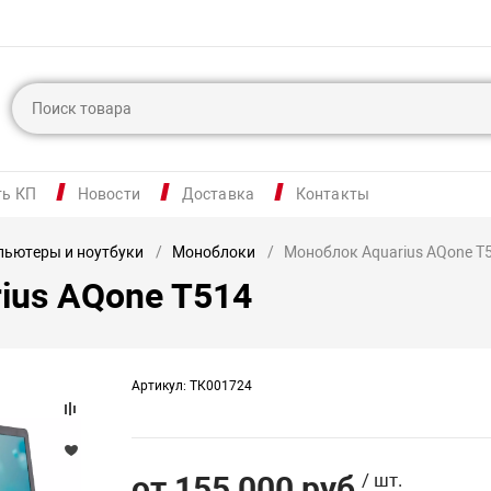
ть КП
Новости
Доставка
Контакты
ьютеры и ноутбуки
Моноблоки
Моноблок Aquarius AQone T
ius AQone T514
Артикул: ТК001724
от 155 000 руб
/ шт.