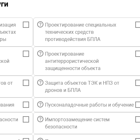
уги
изация
Проектирование специальных
бъектах
технических средств
уры
противодействия БПЛА
Проектирование
ской
антитеррористической
защищенности объекта
ов от
Защита объектов ТЭК и НПЗ от
дронов и БПЛА
ования
Пусконаладочные работы и обучение
асности
Импортозамещение систем
безопасности