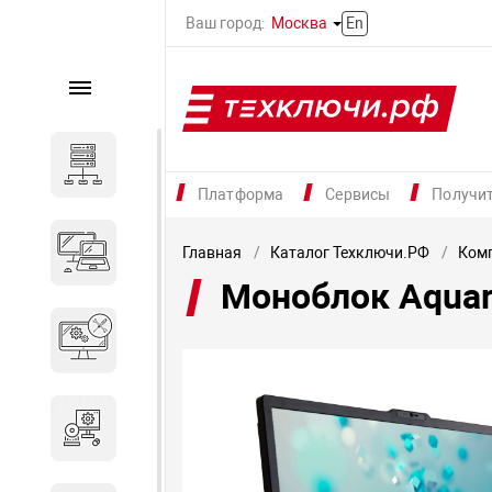
Ваш город:
Москва
En
Каталог
Серверное оборудование
Платформа
Сервисы
Получи
Компьютеры и ноутбуки
Главная
Каталог Техключи.РФ
Комп
Моноблок Aquar
Комплектующие для
вычислительного
оборудования
Программное обеспечение