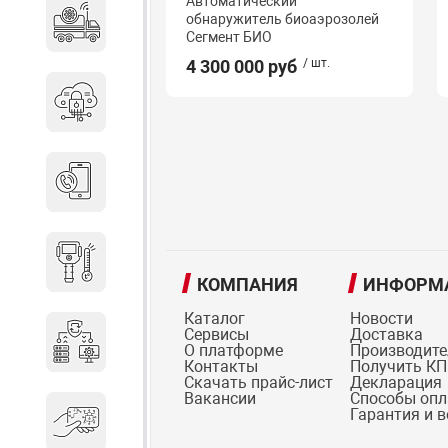
Автоматический
обнаружитель биоаэрозолей
Специальные автомобили
Сегмент БИО
4 300 000 руб
/ шт.
Средства защиты информации
Телефония
Тепловизионная техника
КОМПАНИЯ
ИНФОРМ
Каталог
Новости
Сервисы
Доставка
Технические средства охраны
О платформе
Производит
Контакты
Получить КП
Скачать прайс-лист
Декларация
Вакансии
Способы оп
Гарантия и 
Электронные ключи