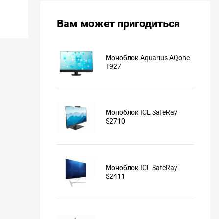
Вам может пригодиться
Моноблок Aquarius AQone
T927
Моноблок ICL SafeRay
S2710
Моноблок ICL SafeRay
S2411