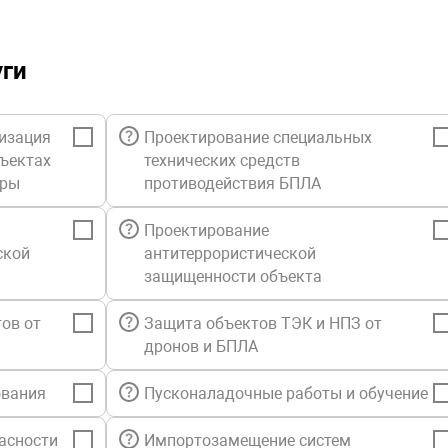
уги
изация
Проектирование специальных
бъектах
технических средств
уры
противодействия БПЛА
Проектирование
ской
антитеррористической
защищенности объекта
ов от
Защита объектов ТЭК и НПЗ от
дронов и БПЛА
ования
Пусконаладочные работы и обучение
асности
Импортозамещение систем