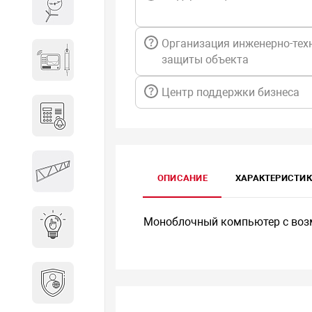
Весы и весовое оборудование
Организация инженерно-тех
Гидроакустическое
защиты объекта
оборудование
Центр поддержки бизнеса
Домофоны
Защитные
ОПИСАНИЕ
ХАРАКТЕРИСТИ
металлоконструкции
Моноблочный компьютер c воз
Интерактивные решения
Информационная
безопасность