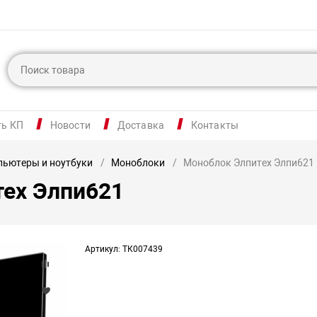
ть КП
Новости
Доставка
Контакты
ьютеры и ноутбуки
Моноблоки
Моноблок Элпитех Элпи621
ех Элпи621
Артикул: ТК007439