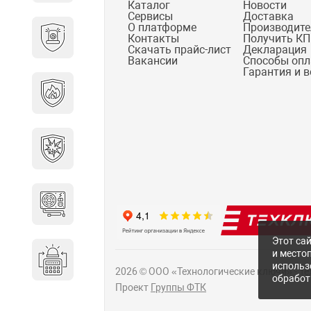
Каталог
Новости
Сервисы
Доставка
О платформе
Производит
Охранно-пожарные
Контакты
Получить КП
сигнализации
Скачать прайс-лист
Декларация
Вакансии
Способы оп
Гарантия и 
Противопожарная
безопасность
Взрывозащищенное
оборудование
Источники питания
Этот сай
и место
Системы оповещения
использ
2026 © ООО «Технологические ключи» - Т
обработ
Проект
Группы ФТК