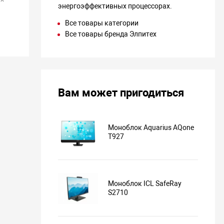
энергоэффективных процессорах.
Все товары категории
Все товары бренда Элпитех
Вам может пригодиться
Моноблок Aquarius AQone
T927
Моноблок ICL SafeRay
S2710