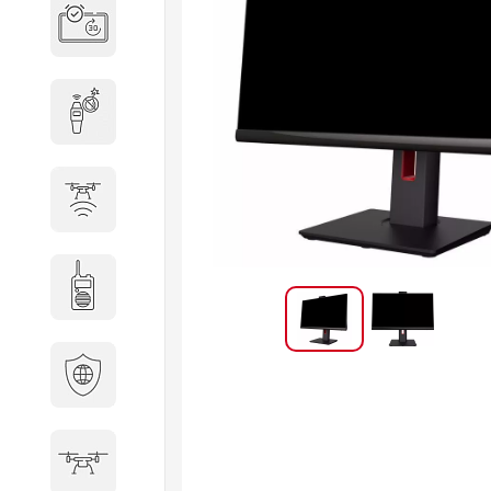
Система бронирования
переговорных
Досмотровое оборудование
Защита от БПЛА
Радиостанции
Кибербезопасность
БПА