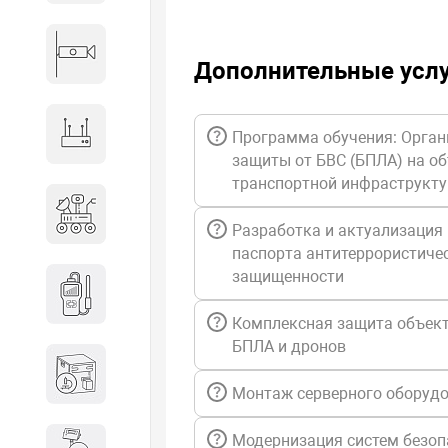
Видеонаблюдение
Дополнительные усл
Сетевое оборудование
Программа обучения: Орган
защиты от БВС (БПЛА) на о
транспортной инфраструкт
Антитеррористическое
оборудование
Разработка и актуализация
паспорта антитеррористиче
защищенности
Дозиметрическое
оборудование
Комплексная защита объект
БПЛА и дронов
Атомно-эмиссионные
спектрометры
Монтаж серверного оборуд
Модернизация систем безоп