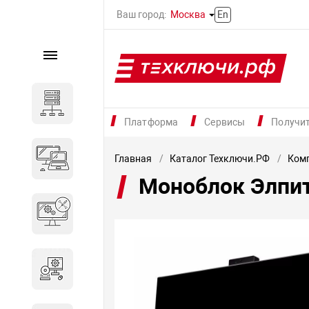
Ваш город:
Москва
En
Каталог
Серверное оборудование
Платформа
Сервисы
Получи
Компьютеры и ноутбуки
Главная
Каталог Техключи.РФ
Комп
Моноблок Элпит
Комплектующие для
вычислительного
оборудования
Программное обеспечение