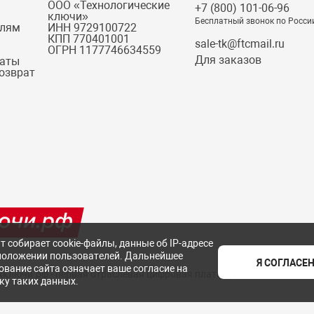
ООО «Технологические
+7 (800) 101-06-96
ключи»
Бесплатный звонок по Росси
елям
ИНН 9729100722
КПП 770401001
sale-tk@ftcmail.ru
ОГРН 1177746634559
Для заказов
латы
возврат
т собирает cookie-файлы, данные об IP-адресе
положении пользователей. Дальнейшее
Я СОГЛАСЕ
ование сайта означает ваше согласие на
ехключи.рф - первая отраслевая цифровая платформа российских с
ку таких данных.