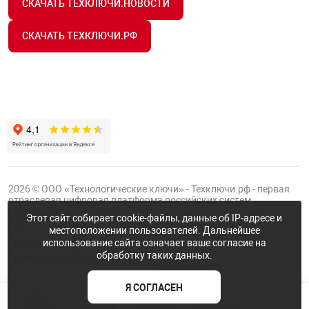
СКАЧАТЬ ТЕХКЛЮЧИ.НОВОСТИ
СКАЧАТЬ ТЕХКЛЮЧИ.РФ
2026 © ООО «Технологические ключи» - Техключи.рф - первая
отраслевая цифровая платформа российских систем
безопасности.
Этот сайт собирает cookie-файлы, данные об IP-адресе и
Проект
Группы ФТК
местоположении пользователей. Дальнейшее
Публичная оферта
использование сайта означает ваше согласие на
обработку таких данных.
Политика конфиденциальности
Я СОГЛАСЕН
NaN