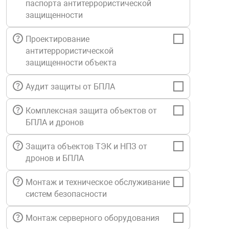
паспорта антитеррористической
Средства инди
Табло взрыво
защищенности
металлоконструкции
Проектирование
Стволы пожар
Термошкафы в
антитеррористической
вные решения
защищенности объекта
Узлы стыковоч
нная безопасность
Аудит защиты от БПЛА
Установки рас
Комплексная защита объектов от
БПЛА и дронов
Шкафы пожарн
Защита объектов ТЭК и НПЗ от
дронов и БПЛА
Щиты пожарны
ные установки
Монтаж и техническое обслуживание
систем безопасности
ное оборудование
Монтаж серверного оборудования