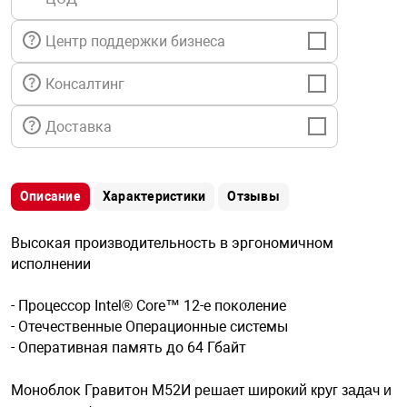
я техника
Центр поддержки бизнеса
ые автомобили
Консалтинг
защиты информации
Доставка
Описание
Характеристики
Отзывы
нная техника
Высокая производительность в эргономичном
исполнении
е средства охраны
- Процессор Intel® Core™ 12-е поколение
- Отечественные Операционные системы
- Оперативная память до 64 Гбайт
ые ключи
ешает широкий круг задач и
Моноблок Гравитон М52И р
жарные сигнализации