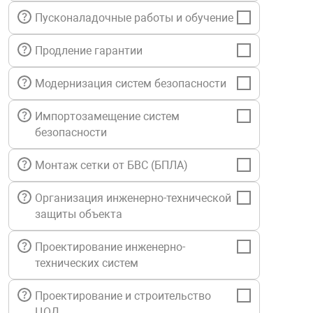
нтроля управления
Пусконаладочные работы и обучение
Продление гарантии
ниторинга и аналитики
Модернизация систем безопасности
ии объектов
сти
Импортозамещение систем
безопасности
раны периметра
Монтаж сетки от БВС (БПЛА)
ектропитания
Организация инженерно-технической
защиты объекта
оборудование
Проектирование инженерно-
технических систем
 и экипировка
Проектирование и строительство
ЦОД