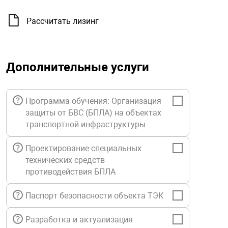
орудование
Прочее оборуд
Оборудования д
взрывозащищё
напряжением 2
Товарные весы
видеонаблюде
Турникеты
пожаротушени
Рассчитать лизинг
истическое
Оповещатели с
Стабилизаторы
Торговые весы
ие
Пульты управл
Шлагбаумы
Оборудования д
взрывозащищё
пожаротушени
Дополнительные услуги
Структурирова
Фасовочные ве
еское оборудование
Термокожухи
Шлюзовые каб
Оповещатели с
Система
Огнетушители
взрывозащищё
Программа обучения: Организация
иссионные
Термошкафы
Электронные 
защиты от БВС (БПЛА) на объектах
тры
Рукава пожарн
Посты взрыво
транспортной инфраструктуры
Проектирование специальных
овое оборудование
Сигнально-осв
Приборы приём
технических средств
приборы
взрывозащищё
противодействия БПЛА
ическое оборудование
Паспорт безопасности объекта ТЭК
Средства защи
Системы видео
дыхания
взрывозащище
Разработка и актуализация