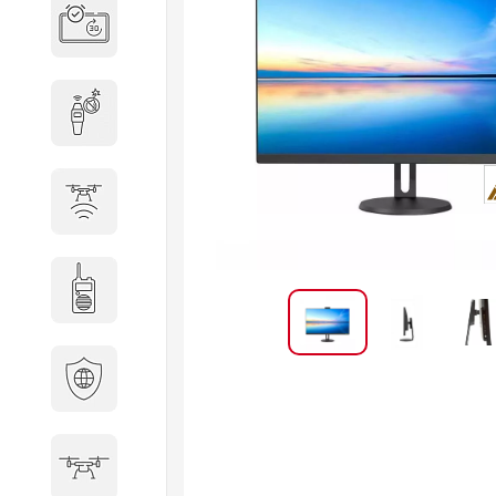
Система бронирования
переговорных
Досмотровое оборудование
Защита от БПЛА
Радиостанции
Кибербезопасность
БПА