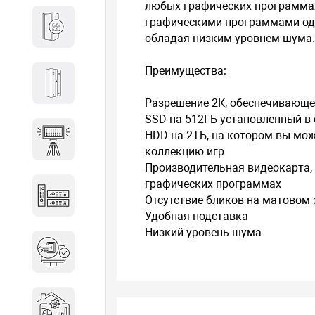
любых графических программах
графическими программами одн
Кабины
обладая низким уровнем шума
Преимущества:
Локеры
Разрешение 2К, обеспечивающе
SSD на 512ГБ установленный в с
HDD на 2ТБ, на котором вы мо
Осветительные установки
коллекцию игр
Производительная видеокарта, 
графических программах
Промышленное оборудование
Отсутствие бликов на матовом 
Удобная подставка
Низкий уровень шума
Система контроля управления
доступом
Системы мониторинга и
аналитики эксплуатации