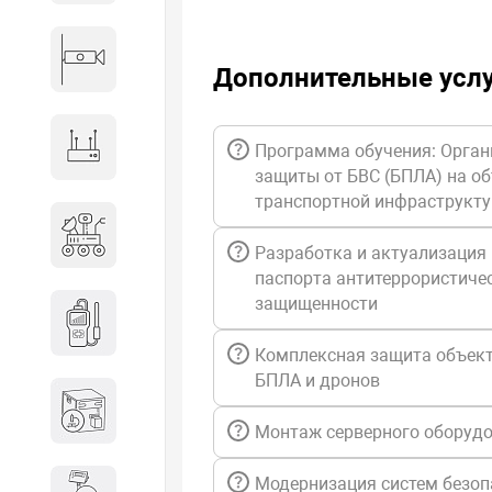
Видеонаблюдение
Дополнительные усл
Сетевое оборудование
Программа обучения: Орган
защиты от БВС (БПЛА) на о
транспортной инфраструкт
Антитеррористическое
оборудование
Разработка и актуализация
паспорта антитеррористиче
защищенности
Дозиметрическое
оборудование
Комплексная защита объект
БПЛА и дронов
Атомно-эмиссионные
спектрометры
Монтаж серверного оборуд
Модернизация систем безоп