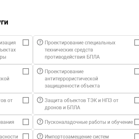
Произ
эмоци
Отсут
уги
Удобн
Низки
изация
Проектирование специальных
бъектах
технических средств
уры
противодействия БПЛА
Проектирование
ской
антитеррористической
защищенности объекта
ов от
Защита объектов ТЭК и НПЗ от
дронов и БПЛА
ования
Пусконаладочные работы и обучение
асности
Импортозамещение систем