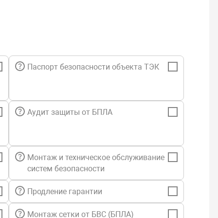
водительная видеокарта, способная подарить хорошие
и в играх или в графических программах
ствие бликов на матовом экране
ая подставка
й уровень шума
Паспорт безопасности объекта ТЭК
Аудит защиты от БПЛА
Монтаж и техническое обслуживание
систем безопасности
Продление гарантии
Монтаж сетки от БВС (БПЛА)