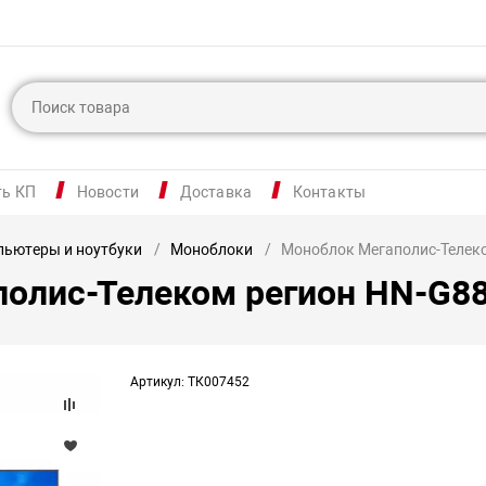
ть КП
Новости
Доставка
Контакты
ьютеры и ноутбуки
Моноблоки
Моноблок Мегаполис-Телек
олис-Телеком регион HN-G8
Артикул: ТК007452