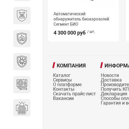
Охранно-пожарные
Автоматический
сигнализации
обнаружитель биоаэрозолей
Сегмент БИО
4 300 000 руб
/ шт.
Противопожарная
безопасность
Взрывозащищенное
оборудование
КОМПАНИЯ
ИНФОРМ
Каталог
Новости
Сервисы
Доставка
О платформе
Производит
Источники питания
Контакты
Получить КП
Скачать прайс-лист
Декларация
Вакансии
Способы оп
Гарантия и 
Системы оповещения