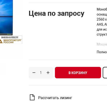
Моноб
Цена по запросу
оснаща
2560 х
AAS, 
для и
структ
Мощны
легко
Полно
быстр
графи
эмоци
В КОРЗИНУ
Преим
Разре
цвето
SSD на
Рассчитать лизинг
HDD н
или с