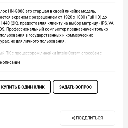
лок HN-G888 это старшая в своей линейке модель,
ется экраном с разрешением от 1920 х 1080 (Full HD) до
 1440 (2К), предоставляя клиенту на выбор матрицу - IPS, VA,
ADS. Профессиональный компьютер предназначен только
спользования в государственных и коммерческих
урах, не для личного пользования.
й ПК с процессором линейки Intel® Core™ способен с
стью решать задачи в любых графических программах,
е описание
одействие в работе с несколькими запущенными
ческими программами одновременно. Даря вам приятные
и при работе, обладая низким уровнем шума.
КУПИТЬ В ОДИН КЛИК
ЗАДАТЬ ВОПРОС
ущества:
шение 2К, обеспечивающее максимально точную
передачу
 512ГБ установленный в слот PCI-Express М.2
ПОДЕЛИТЬСЯ
а 2ТБ, на котором вы можете хранить файлы любого объема
охранить коллекцию игр