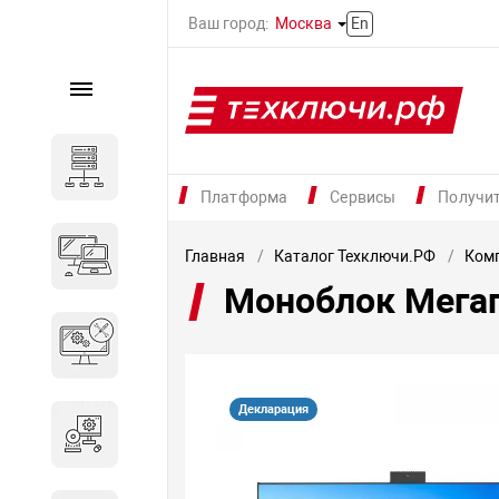
Ваш город:
Москва
En
Каталог
Серверное оборудование
Платформа
Сервисы
Получи
Компьютеры и ноутбуки
Главная
Каталог Техключи.РФ
Комп
Моноблок Мегап
Комплектующие для
вычислительного
оборудования
Декларация
Программное обеспечение