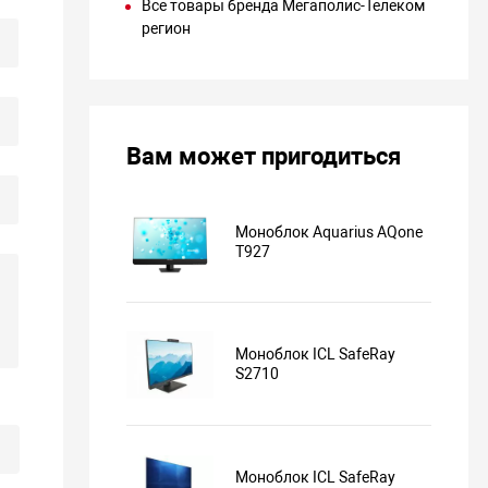
Все товары бренда Мегаполис-Телеком
регион
Вам может пригодиться
Моноблок Aquarius AQone
T927
Моноблок ICL SafeRay
S2710
Моноблок ICL SafeRay