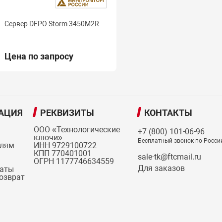
Сервер DEPO Storm 3450M2R
Цена по запросу
АЦИЯ
РЕКВИЗИТЫ
КОНТАКТЫ
ООО «Технологические
+7 (800) 101-06-96
ключи»
Бесплатный звонок по Росси
елям
ИНН 9729100722
КПП 770401001
sale-tk@ftcmail.ru
ОГРН 1177746634559
Для заказов
латы
возврат