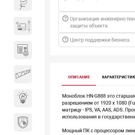
Весы и весовое оборудование
Организация инженерно-тех
Гидроакустическое
защиты объекта
оборудование
Центр поддержки бизнеса
Домофоны
Защитные
ОПИСАНИЕ
ХАРАКТЕРИСТИ
металлоконструкции
Моноблок HN-G888 это старшая 
Интерактивные решения
разрешением от 1920 х 1080 (Fu
матрицу - IPS, VA, AAS, ADS. 
использования в государственн
Информационная
безопасность
Мощный ПК с процессором линей