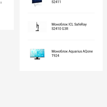
S2411
х
Моноблок ICL SafeRay
S2410 G3R
Моноблок Aquarius AQone
T924