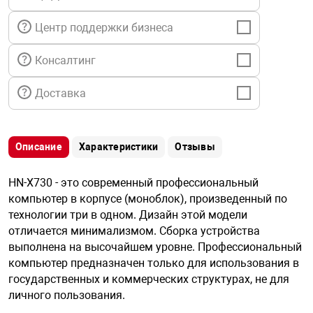
я техника
Центр поддержки бизнеса
ые автомобили
Консалтинг
Доставка
защиты информации
Описание
Характеристики
Отзывы
нная техника
HN-X730 - это современный профессиональный
компьютер в корпусе (моноблок), произведенный по
технологии три в одном. Дизайн этой модели
е средства охраны
отличается минимализмом. Сборка устройства
выполнена на высочайшем уровне. Профессиональный
компьютер предназначен только для использования в
ые ключи
государственных и коммерческих структурах, не для
личного пользования.
жарные сигнализации