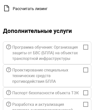
орудование
Прочее оборуд
Оборудования д
взрывозащищё
напряжением 2
Товарные весы
видеонаблюде
Турникеты
пожаротушени
Рассчитать лизинг
истическое
Оповещатели с
Стабилизаторы
Торговые весы
ие
Пульты управл
Шлагбаумы
Оборудования д
взрывозащищё
пожаротушени
Дополнительные услуги
Структурирова
Фасовочные ве
еское оборудование
Термокожухи
Шлюзовые каб
Оповещатели с
Система
Огнетушители
взрывозащищё
Программа обучения: Организация
защиты от БВС (БПЛА) на объектах
иссионные
Термошкафы
Электронные 
транспортной инфраструктуры
тры
Рукава пожарн
Посты взрыво
Проектирование специальных
овое оборудование
Сигнально-осв
Приборы приём
технических средств
приборы
взрывозащищё
противодействия БПЛА
ическое оборудование
Паспорт безопасности объекта ТЭК
Средства защи
Системы видео
дыхания
взрывозащище
Разработка и актуализация