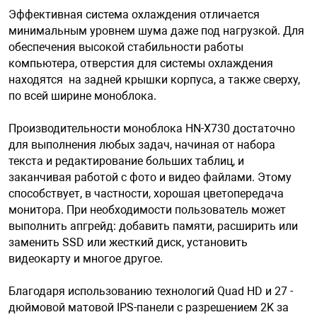
Эффективная система охлаждения отличается
минимальным уровнем шума даже под нагрузкой. Для
арная безопасность
обеспечения высокой стабильности работы
компьютера, отверстия для системы охлаждения
находятся на задней крышки корпуса, а также сверху,
ищенное оборудование
по всей ширине моноблока.
Производительности моноблока HN-X730 достаточно
питания
для выполнения любых задач, начиная от набора
текста и редактирование больших таблиц, и
повещения
заканчивая работой с фото и видео файлами. Этому
способствует, в частности, хорошая цветопередача
монитора. При необходимости пользователь может
выполнить апгрейд: добавить памяти, расширить или
заменить SSD или жесткий диск, установить
видеокарту и многое другое.
Благодаря использованию технологий Quad HD и 27 -
дюймовой матовой IPS-панели с разрешением 2K за