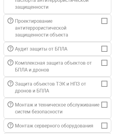
паспорта антитеррористической
Средства инди
Табло взрыво
защищенности
металлоконструкции
Проектирование
Стволы пожар
Термошкафы в
антитеррористической
вные решения
защищенности объекта
Узлы стыковоч
нная безопасность
Аудит защиты от БПЛА
Установки рас
Комплексная защита объектов от
БПЛА и дронов
Шкафы пожарн
Защита объектов ТЭК и НПЗ от
дронов и БПЛА
Щиты пожарны
ные установки
Монтаж и техническое обслуживание
систем безопасности
ное оборудование
Монтаж серверного оборудования