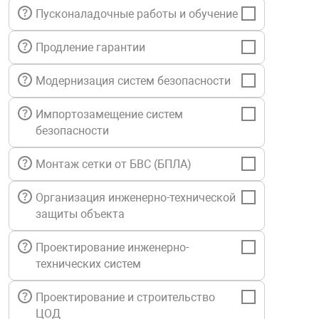
Пусконаладочные работы и обучение
нтроля управления
Продление гарантии
ниторинга и аналитики
Модернизация систем безопасности
ии объектов
сти
Импортозамещение систем
безопасности
раны периметра
Монтаж сетки от БВС (БПЛА)
ектропитания
Организация инженерно-технической
защиты объекта
оборудование
Проектирование инженерно-
технических систем
 и экипировка
Проектирование и строительство
ЦОД