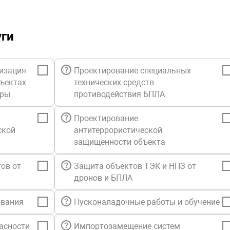
уги
изация
Проектирование специальных
бъектах
технических средств
уры
противодействия БПЛА
Проектирование
ской
антитеррористической
защищенности объекта
ов от
Защита объектов ТЭК и НПЗ от
дронов и БПЛА
ования
Пусконаладочные работы и обучение
асности
Импортозамещение систем