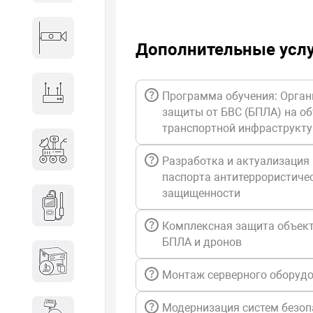
Видеонаблюдение
Дополнительные усл
Сетевое оборудование
Программа обучения: Орган
защиты от БВС (БПЛА) на о
транспортной инфраструкт
Антитеррористическое
оборудование
Разработка и актуализация
паспорта антитеррористиче
защищенности
Дозиметрическое
оборудование
Комплексная защита объект
БПЛА и дронов
Атомно-эмиссионные
спектрометры
Монтаж серверного оборуд
Модернизация систем безоп