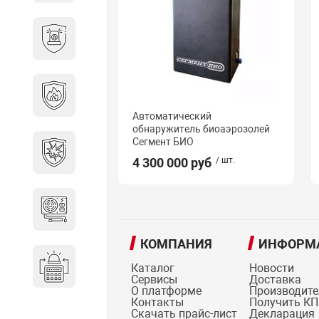
Охранно-пожарные
сигнализации
Противопожарная
безопасность
Автоматический
обнаружитель биоаэрозолей
Сегмент БИО
Взрывозащищенное
оборудование
4 300 000 руб
/ шт.
Источники питания
КОМПАНИЯ
ИНФОРМ
Системы оповещения
Каталог
Новости
Сервисы
Доставка
О платформе
Производит
Контакты
Получить КП
Скачать прайс-лист
Декларация