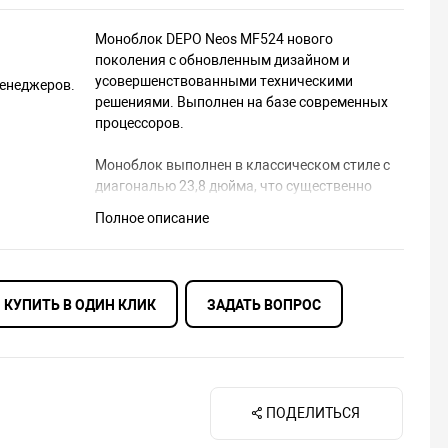
Моноблок DEPO Neos MF524 нового
поколения с обновленным дизайном и
усовершенствованными техническими
менеджеров.
решениями. Выполнен на базе современных
процессоров.
Моноблок выполнен в классическом стиле с
диагональю 23,8 дюйма, что существенно
экономит пространство на рабочем месте.
Полное описание
Технологии, используемые в данной модели,
существенно увеличивают скорость работы
бизнес-приложений, расширяют
многозадачность и повышают
КУПИТЬ В ОДИН КЛИК
ЗАДАТЬ ВОПРОС
продуктивность работы пользователей.
Модель может быть построена с
использованием памяти DDR4 с частотой
2666/3200 МГц на базе следующих чипсетов*:
ПОДЕЛИТЬСЯ
Ver3.0 - B560