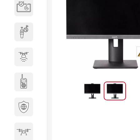
Система бронирования
переговорных
Досмотровое оборудование
Защита от БПЛА
Радиостанции
Кибербезопасность
БПА