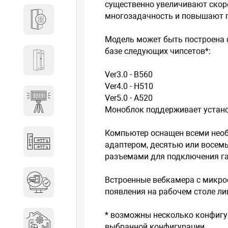
существенно увеличивают скор
многозадачность и повышают п
Кабины
Модель может быть построена 
базе следующих чипсетов*:
Локеры
Ver3.0 - B560
Ver4.0 - H510
Ver5.0 - A520
Осветительные установки
Моноблок поддерживает устано
Компьютер оснащен всеми нео
Промышленное оборудование
адаптером, десятью или восемь
разъемами для подключения г
Система контроля управления
Встроенные вебкамера с микро
доступом
появления на рабочем столе ли
Системы мониторинга и
* возможны несколько конфигур
аналитики эксплуатации
выбранной конфигурации.