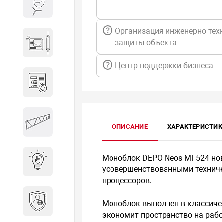
Весы и весовое оборудование
Организация инженерно-тех
Гидроакустическое
защиты объекта
оборудование
Центр поддержки бизнеса
Домофоны
Защитные
ОПИСАНИЕ
ХАРАКТЕРИСТИ
металлоконструкции
Моноблок DEPO Neos MF524 нов
Интерактивные решения
усовершенствованными технич
процессоров.
Информационная
Моноблок выполнен в классичес
безопасность
экономит пространство на рабо