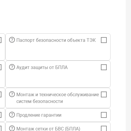
Ver4.0 - H510
Ver5.0 - A520
Моноблок поддерживает установку
высокоскоростного модуля WiFi стандарта
802.11ac.
Паспорт безопасности объекта ТЭК
Компьютер оснащен всеми необходимыми
интерфейсами: интегрированным сетевым
адаптером, десятью или восемью портами
USB (в зависимости от версии), и аудио
разъемами для подключения гарнитуры.
Аудит защиты от БПЛА
Встроенные вебкамера с микрофоном
позволяют проводить видеоконференции и
избегать появления на рабочем столе лишних
Монтаж и техническое обслуживание
проводов.
систем безопасности
* возможны несколько конфигураций
моноблока, технические характеристики
Продление гарантии
зависят от выбранной конфигурации.
Монтаж сетки от БВС (БПЛА)