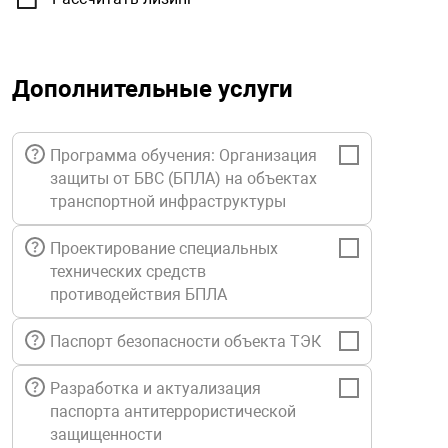
орудование
Прочее оборуд
Оборудования д
взрывозащищё
напряжением 2
Товарные весы
видеонаблюде
Турникеты
пожаротушени
истическое
Оповещатели с
Стабилизаторы
Дополнительные услуги
Торговые весы
ие
Пульты управл
Шлагбаумы
Оборудования д
взрывозащищё
пожаротушени
Структурирова
Программа обучения: Организация
Фасовочные ве
еское оборудование
Термокожухи
Шлюзовые каб
Оповещатели с
Система
защиты от БВС (БПЛА) на объектах
Огнетушители
взрывозащищё
транспортной инфраструктуры
иссионные
Термошкафы
Электронные 
тры
Рукава пожарн
Посты взрыво
Проектирование специальных
технических средств
противодействия БПЛА
овое оборудование
Сигнально-осв
Приборы приём
приборы
взрывозащищё
Паспорт безопасности объекта ТЭК
ическое оборудование
Средства защи
Системы видео
Разработка и актуализация
дыхания
взрывозащище
паспорта антитеррористической
защищенности