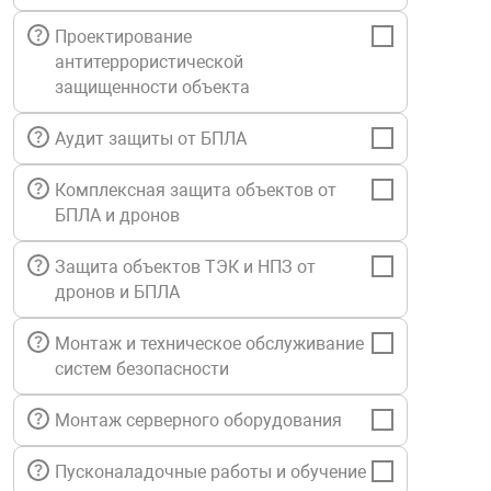
Средства инди
Табло взрыво
Проектирование
металлоконструкции
антитеррористической
защищенности объекта
Стволы пожар
Термошкафы в
вные решения
Аудит защиты от БПЛА
Узлы стыковоч
нная безопасность
Комплексная защита объектов от
БПЛА и дронов
Установки рас
Защита объектов ТЭК и НПЗ от
дронов и БПЛА
Шкафы пожарн
Монтаж и техническое обслуживание
Щиты пожарны
систем безопасности
ные установки
Монтаж серверного оборудования
ное оборудование
Пусконаладочные работы и обучение