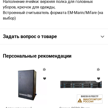
Наполнение ячейки: верхняя полка для головных
уборов, крючок для одежды,
Встроенный считыватель формата EM-Marin/Mifare (на
арная безопасность
выбор)
ищенное оборудование
Задать вопрос о товаре
питания
Персональные рекомендации
повещения