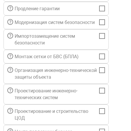
нтроля управления
Продление гарантии
Модернизация систем безопасности
ниторинга и аналитики
Импортозамещение систем
ии объектов
безопасности
сти
Монтаж сетки от БВС (БПЛА)
раны периметра
Организация инженерно-технической
защиты объекта
ектропитания
Проектирование инженерно-
технических систем
оборудование
Проектирование и строительство
 и экипировка
ЦОД