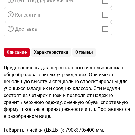
Центр поддержки бизнеса
я техника
Консалтинг
ые автомобили
Доставка
защиты информации
Описание
Характеристики
Отзывы
Предназначены для персонального использования в
общеобразовательных учреждениях. Они имеют
нная техника
небольшую высоту и специально спроектированы для
учащихся младших и средних классов. Эти модули
состоят из четырех ячеек и позволяют надежно
е средства охраны
хранить верхнюю одежду, сменную обувь, спортивную
форму, школьные принадлежности и т.п. Поставляются
ые ключи
в разобранном виде.
Габариты ячейки (ДхШхГ): 790х370х400 мм,
жарные сигнализации