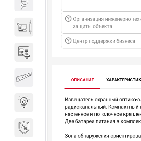
Весы и весовое оборудование
Организация инженерно-тех
Гидроакустическое
защиты объекта
оборудование
Центр поддержки бизнеса
Домофоны
Защитные
ОПИСАНИЕ
ХАРАКТЕРИСТИ
металлоконструкции
Извещатель охранный оптико-
Интерактивные решения
радиоканальный. Компактный 
настенное и потолочное крепле
Две батареи питания в комплек
Информационная
безопасность
Зона обнаружения ориентирован