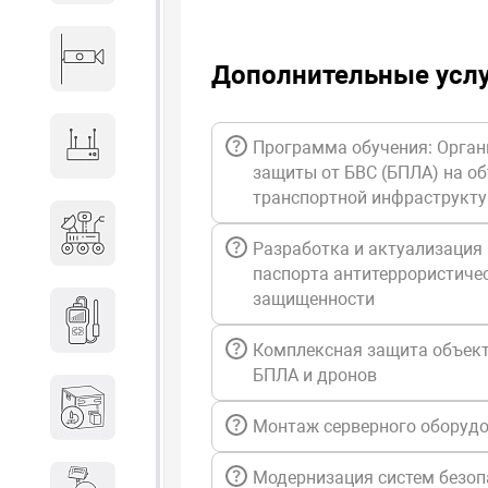
Видеонаблюдение
Дополнительные усл
Сетевое оборудование
Программа обучения: Орган
защиты от БВС (БПЛА) на о
транспортной инфраструкт
Антитеррористическое
оборудование
Разработка и актуализация
паспорта антитеррористиче
защищенности
Дозиметрическое
оборудование
Комплексная защита объект
БПЛА и дронов
Атомно-эмиссионные
спектрометры
Монтаж серверного оборуд
Модернизация систем безоп