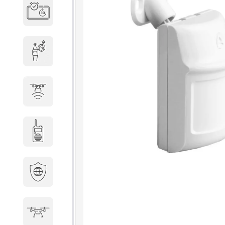
Система бронирования
переговорных
Досмотровое оборудование
Защита от БПЛА
Радиостанции
Кибербезопасность
БПА