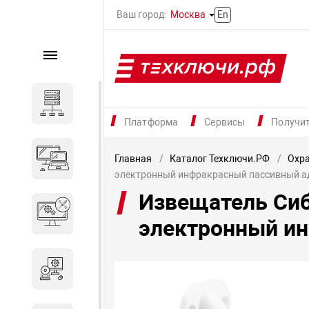
Ваш город:
Москва
En
Каталог
Серверное оборудование
Платформа
Сервисы
Получи
Компьютеры и ноутбуки
Главная
Каталог Техключи.РФ
Охр
электронный инфракрасный пассивный а
Извещатель Сиб
Комплектующие для
вычислительного
электронный и
оборудования
Программное обеспечение