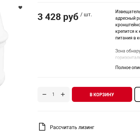
Извещатель
3 428 руб
/ шт.
адресный р
кронштейно
крепится к
питания в 
Зона обнар
горизонталь
Полное опи
В КОРЗИНУ
Рассчитать лизинг