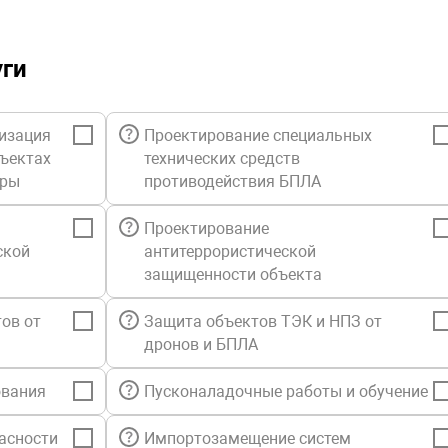
уги
изация
Проектирование специальных
бъектах
технических средств
уры
противодействия БПЛА
Проектирование
ской
антитеррористической
защищенности объекта
ов от
Защита объектов ТЭК и НПЗ от
дронов и БПЛА
ования
Пусконаладочные работы и обучение
асности
Импортозамещение систем