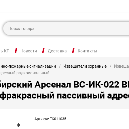
ть КП
Новости
Доставка
Контакты
анно-пожарные сигнализации
Извещатели охранные
Извеща
дресный радиоканальный
ирский Арсенал ВС-ИК-022 В
нфракрасный пассивный адр
Артикул: ТК011035