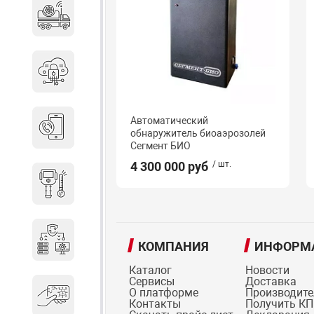
Специальные автомобили
Средства защиты информации
Автоматический
Телефония
обнаружитель биоаэрозолей
Сегмент БИО
4 300 000 руб
/ шт.
Тепловизионная техника
Технические средства охраны
КОМПАНИЯ
ИНФОРМ
Каталог
Новости
Сервисы
Доставка
О платформе
Производит
Электронные ключи
Контакты
Получить КП