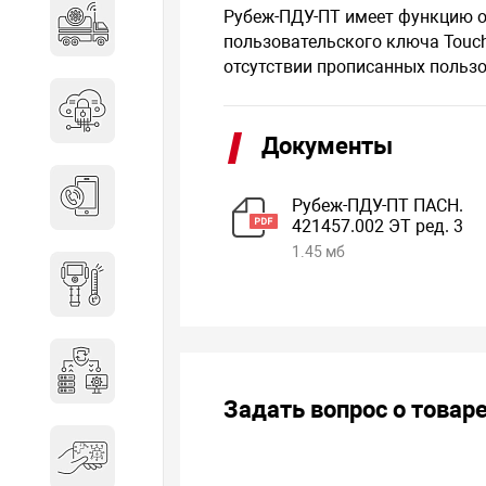
Рубеж-ПДУ-ПТ имеет функцию о
Специальные автомобили
пользовательского ключа Touc
отсутствии прописанных польз
Средства защиты информации
Документы
Телефония
Рубеж-ПДУ-ПТ ПАСН.
421457.002 ЭТ ред. 3
1.45 мб
Тепловизионная техника
Технические средства охраны
Задать вопрос о товар
Электронные ключи