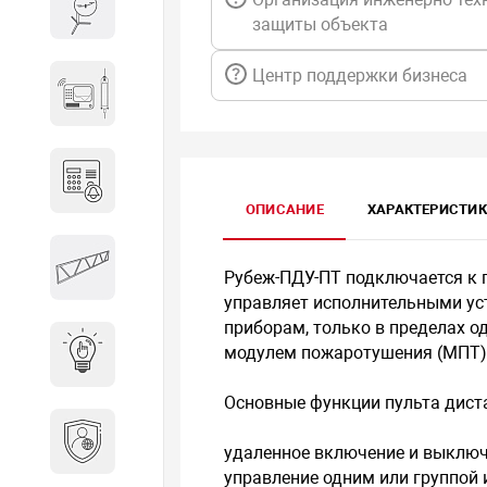
Весы и весовое оборудование
защиты объекта
Центр поддержки бизнеса
Гидроакустическое
оборудование
Домофоны
ОПИСАНИЕ
ХАРАКТЕРИСТИ
Защитные
Рубеж-ПДУ-ПТ подключается к 
металлоконструкции
управляет исполнительными у
приборам, только в пределах о
модулем пожаротушения (МПТ)
Интерактивные решения
Основные функции пульта дист
Информационная
удаленное включение и выклю
безопасность
управление одним или группой 