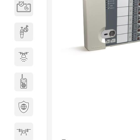
Система бронирования
переговорных
Досмотровое оборудование
Защита от БПЛА
Радиостанции
Кибербезопасность
БПА