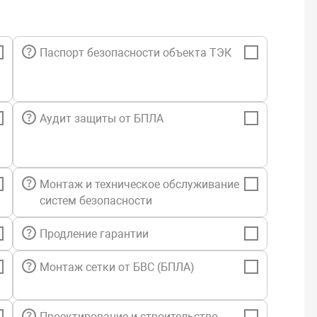
 автоматики МПТ на соответствующих направлениях.
правлению исполнительных устройств соответствует своя
пок. Кнопка «Тест» предназначена для тестирования
Паспорт безопасности объекта ТЭК
 а кнопка «Звук» выключает текущую тревожную
ию (Пожар, Тушение). При поступлении нового тревожного
ук снова включается.
ожет быть приписан сразу к нескольким направлениям. В
Аудит защиты от БПЛА
еется возможность создания дублей направлений
 МПТ, т. е. одним направлением можно управлять с разных
бли направлений возможны только ПДУ-ПТ, находящихся в
 RS-485. Управление и индикация дублей являются
Монтаж и техническое обслуживание
и – направление-дубль управляется с любого ПДУ-ПТ, к
систем безопасности
но приписано, индикация состояния направления-дубля
руется между ПДУ-ПТ.
Продление гарантии
анционного управления пожаротушением имеет следующие
ые индикаторы:
Монтаж сетки от БВС (БПЛА)
2 – зеленый постоянно светится при напряжении на вводе
30 В, мигает с частотой 1 Гц при напряжении на вводе
Проектирование и строительство