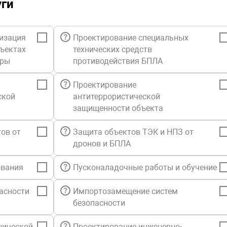
уги
выключение
Каждому на
группа кно
изация
Проектирование специальных
индикации,
сигнализац
бъектах
технических средств
сигнала зв
уры
противодействия БПЛА
Один МПТ м
Проектирование
системе им
ской
антитеррористической
управления
защищенности объекта
ПДУ-ПТ. Ду
одной сети
ов от
Защита объектов ТЭК и НПЗ от
прозрачным
дронов и БПЛА
которому о
синхронизи
ования
Пусконаладочные работы и обучение
Пульт дист
светодиодн
асности
Импортозамещение систем
безопасности
Питание 1, 
питания 11-
нической
Проектирование инженерно-