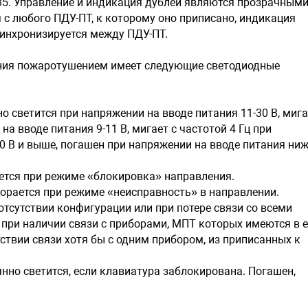
85. Управление и индикация дублей являются прозрачными
 с любого ПДУ-ПТ, к которому оно приписано, индикация
синхронизируется между ПДУ-ПТ.
ения пожаротушением имеет следующие светодиодные
но светится при напряжении на вводе питания 11-30 В, миг
на вводе питания 9-11 В, мигает с частотой 4 Гц при
0 В и выше, погашен при напряжении на вводе питания ни
тся при режиме «блокировка» направления.
рается при режиме «неисправность» в направлении.
отсутствии конфигурации или при потере связи со всеми
 при наличии связи с приборами, МПТ которых имеются в е
тствии связи хотя бы с одним прибором, из приписанных к
нно светится, если клавиатура заблокирована. Погашен,