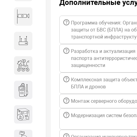
Дополнительные усл
Видеонаблюдение
Программа обучения: Орган
защиты от БВС (БПЛА) на о
транспортной инфраструкт
Сетевое оборудование
Разработка и актуализация
паспорта антитеррористиче
Антитеррористическое
защищенности
оборудование
Комплексная защита объект
Дозиметрическое
БПЛА и дронов
оборудование
Монтаж серверного оборуд
Атомно-эмиссионные
Модернизация систем безоп
спектрометры
Организация инженерно-тех