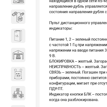
находящихся в одной сети RS-4
объектов недвижимости
направление-дубль управляется
состояния направления-дубля 
Системы охраны периметра
Пульт дистанционного управл
индикаторы:
Системы электропитания
Питание 1, 2 – зеленый постоян
с частотой 1 Гц при напряжении 
напряжении на вводе питания 3
Складское оборудование
9 В.
БЛОКИРОВКА – желтый. Загорае
НЕИСПРАВНОСТЬ – желтый. Заго
СВЯЗЬ – зеленый. Погашен при 
Снаряжение и экипировка
приборами, постоянно светится
конфигурации, мигает при отсу
ПДУ-ПТ.
Специальная техника
Индикатор кнопки БЛК – постоя
когда она разблокирована.