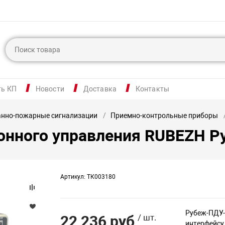
ть КП
Новости
Доставка
Контакты
анно-пожарные сигнализации
Приемно-контрольные приборы
онного управления RUBEZH 
Артикул: ТК003180
Рубеж-ПДУ-
22 236 руб
/ шт.
интерфейсу