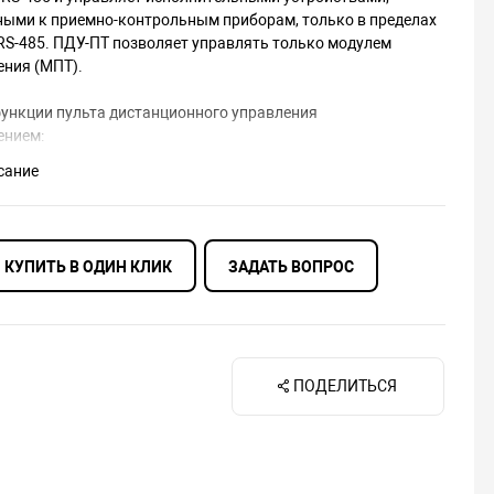
ыми к приемно-контрольным приборам, только в пределах
 RS-485. ПДУ-ПТ позволяет управлять только модулем
ния (МПТ).
ункции пульта дистанционного управления
ением:
сание
включение и выключение МПТ;
 одним или группой из ведущего и ведомых МПТ;
 автоматикой МПТ;
игнализация неисправностей МПТ;
КУПИТЬ В ОДИН КЛИК
ЗАДАТЬ ВОПРОС
ая индикация состояния приписанных к направлениям МПТ.
ПТ управляет МПТ по пяти направлениям. В каждое
е могут быть приписаны не более 100 исполнительных
т. е. к одному направлению может быть приписано одно
Т и до 99 ведомых, однако суммарное число МПТ на всех
ПОДЕЛИТЬСЯ
ях должно быть не более 100).
анционного управления пожаротушением имеет на передней
 групп кнопок (ПУСК, СТОП, УПР. АВТ.) по нажатию которых
 запуск/остановка пожаротушения и включение/