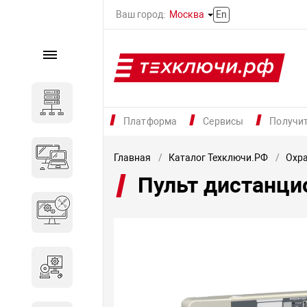
Ваш город:
Москва
En
Каталог
Серверное оборудование
Платформа
Сервисы
Получи
Компьютеры и ноутбуки
Главная
Каталог Техключи.РФ
Охр
Пульт дистанци
Комплектующие для
вычислительного
оборудования
Программное обеспечение