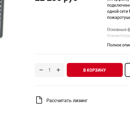
подключенн
одной сети
пожаротуше
Основные ф
пожаротуш
Полное опи
удаленное 
управление
управление
звуковая с
В КОРЗИНУ
светодиодн
Рубеж-ПДУ-
направлени
устройств (
ведущее МП
Рассчитать лизинг
направлени
Пульт дист
панели пять
происходит