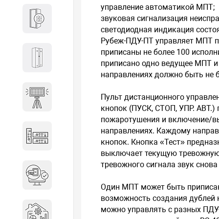
управление автоматикой МПТ;
звуковая сигнализация неиспр
Кабины
светодиодная индикация состо
Рубеж-ПДУ-ПТ управляет МПТ п
приписаны не более 100 исполн
Локеры
приписано одно ведущее МПТ и
направлениях должно быть не б
Пульт дистанционного управле
Осветительные установки
кнопок (ПУСК, СТОП, УПР. АВТ.
пожаротушения и включение/в
направлениях. Каждому направ
Промышленное оборудование
кнопок. Кнопка «Тест» предназ
выключает текущую тревожную 
тревожного сигнала звук снова
Система контроля управления
доступом
Один МПТ может быть приписан
возможность создания дублей н
Системы мониторинга и
можно управлять с разных ПДУ
аналитики эксплуатации