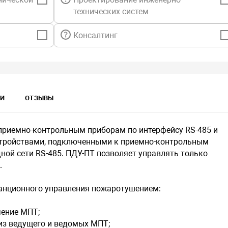
питания 9-1
технических систем
питания 30 
В.
БЛОКИРОВКА
Консалтинг
направлени
НЕИСПРАВНО
направлени
СВЯЗЬ – зе
потере связ
КИ
ОТЗЫВЫ
связи с пр
при отсутст
ПТ.
приемно-контрольным приборам по интерфейсу RS-485 и
Индикатор 
стройствами, подключенными к приемно-контрольным
заблокиров
дной сети RS-485. ПДУ-ПТ позволяет управлять только
Рубеж-ПДУ-
.
управления
блокирует/
анционного управления пожаротушением:
пользовате
чение МПТ;
из ведущего и ведомых МПТ;