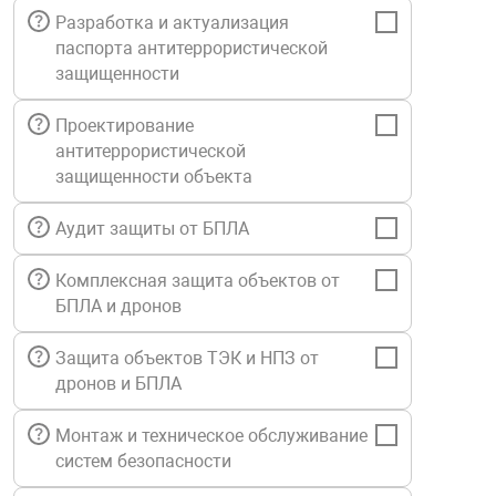
Разработка и актуализация
Средства инди
Табло взрыво
металлоконструкции
паспорта антитеррористической
защищенности
Стволы пожар
Термошкафы в
вные решения
Проектирование
антитеррористической
Узлы стыковоч
защищенности объекта
нная безопасность
Аудит защиты от БПЛА
Установки рас
Комплексная защита объектов от
Шкафы пожарн
БПЛА и дронов
Защита объектов ТЭК и НПЗ от
Щиты пожарны
дронов и БПЛА
ные установки
Монтаж и техническое обслуживание
ное оборудование
систем безопасности