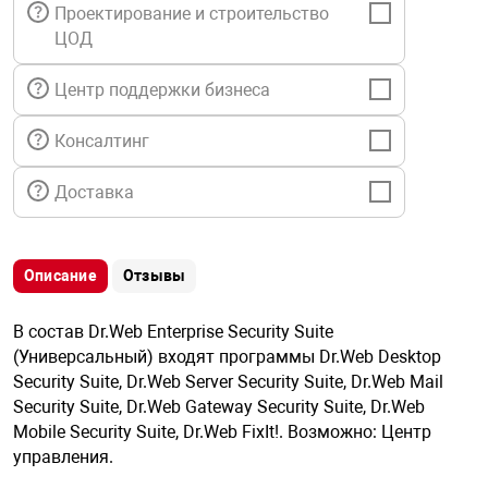
я техника
Проектирование и строительство
ЦОД
ые автомобили
Центр поддержки бизнеса
Консалтинг
защиты информации
Доставка
Описание
Отзывы
нная техника
В состав Dr.Web Enterprise Security Suite
е средства охраны
(Универсальный) входят программы Dr.Web Desktop
Security Suite, Dr.Web Server Security Suite, Dr.Web Mail
Security Suite, Dr.Web Gateway Security Suite, Dr.Web
ые ключи
Mobile Security Suite, Dr.Web FixIt!. Возможно: Центр
управления.
жарные сигнализации