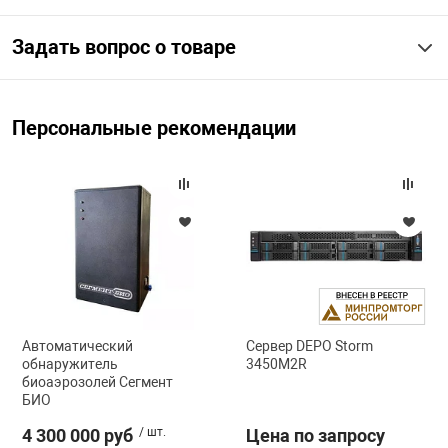
Задать вопрос о товаре
арная безопасность
ищенное оборудование
Персональные рекомендации
питания
повещения
Автоматический
Сервер DEPO Storm
обнаружитель
3450M2R
биоаэрозолей Сегмент
БИО
4 300 000 руб
/ шт.
Цена по запросу