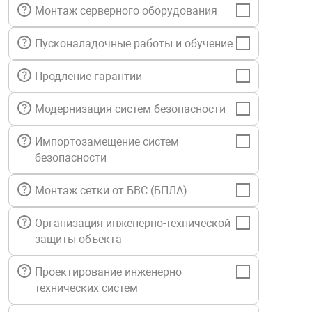
Монтаж серверного оборудования
нтроля управления
Пусконаладочные работы и обучение
ниторинга и аналитики
Продление гарантии
ии объектов
сти
Модернизация систем безопасности
Импортозамещение систем
раны периметра
безопасности
Монтаж сетки от БВС (БПЛА)
ектропитания
Организация инженерно-технической
оборудование
защиты объекта
Проектирование инженерно-
 и экипировка
технических систем