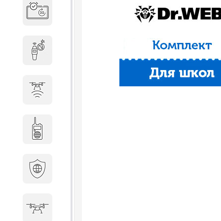
Система бронирования
переговорных
Досмотровое оборудование
Защита от БПЛА
Радиостанции
Кибербезопасность
БПА