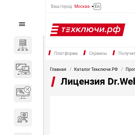
Ваш город:
Москва
En
Каталог
Серверное оборудование
Платформа
Сервисы
Получи
Компьютеры и ноутбуки
Главная
Каталог Техключи.РФ
Прог
Лицензия Dr.We
Комплектующие для
вычислительного
оборудования
Программное обеспечение