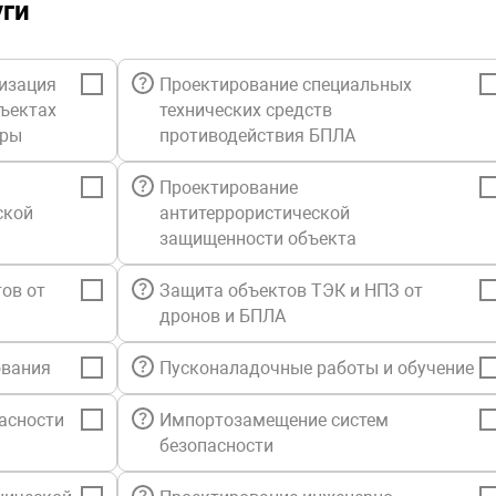
уги
изация
Проектирование специальных
бъектах
технических средств
уры
противодействия БПЛА
Проектирование
ской
антитеррористической
защищенности объекта
ов от
Защита объектов ТЭК и НПЗ от
дронов и БПЛА
ования
Пусконаладочные работы и обучение
асности
Импортозамещение систем
безопасности