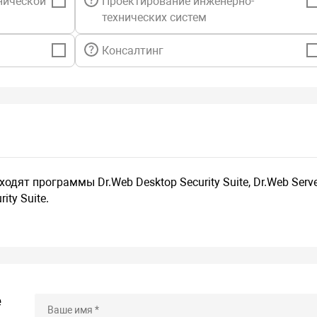
нической
Проектирование инженерно-
технических систем
Консалтинг
одят программы Dr.Web Desktop Security Suite, Dr.Web Serv
ity Suite.
е