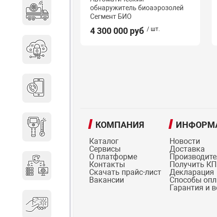
обнаружитель биоаэрозолей
Специальные автомобили
Сегмент БИО
4 300 000 руб
/ шт.
Средства защиты информации
Телефония
КОМПАНИЯ
ИНФОРМ
Тепловизионная техника
Каталог
Новости
Сервисы
Доставка
О платформе
Производит
Контакты
Получить КП
Технические средства охраны
Скачать прайс-лист
Декларация
Вакансии
Способы оп
Гарантия и 
Электронные ключи