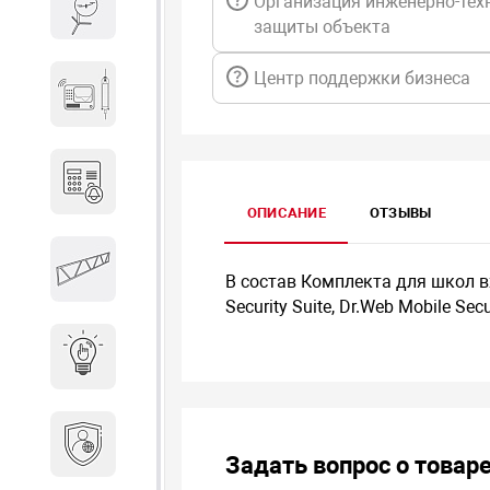
Организация инженерно-тех
Весы и весовое оборудование
защиты объекта
Центр поддержки бизнеса
Гидроакустическое
оборудование
Домофоны
ОПИСАНИЕ
ОТЗЫВЫ
Защитные
В состав Комплекта для школ вх
металлоконструкции
Security Suite, Dr.Web Mobile Secur
Интерактивные решения
Информационная
безопасность
Задать вопрос о товар