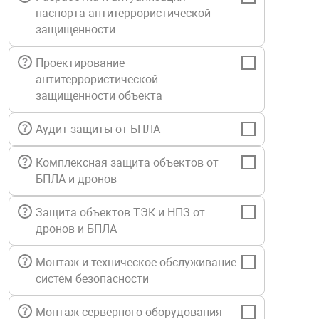
паспорта антитеррористической
Средства инди
Табло взрыво
металлоконструкции
защищенности
Стволы пожар
Термошкафы в
Проектирование
вные решения
антитеррористической
защищенности объекта
Узлы стыковоч
нная безопасность
Аудит защиты от БПЛА
Установки рас
Комплексная защита объектов от
БПЛА и дронов
Шкафы пожарн
Защита объектов ТЭК и НПЗ от
дронов и БПЛА
Щиты пожарны
ные установки
Монтаж и техническое обслуживание
систем безопасности
ное оборудование
Монтаж серверного оборудования