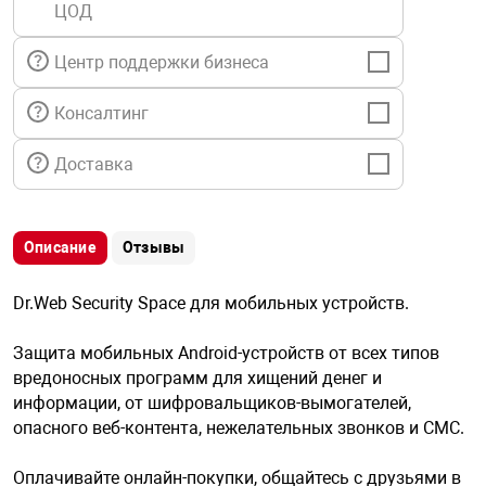
ЦОД
я техника
Центр поддержки бизнеса
ые автомобили
Консалтинг
защиты информации
Доставка
Описание
Отзывы
нная техника
Dr.Web Security Space для мобильных устройств.
е средства охраны
Защита мобильных Android-устройств от всех типов
вредоносных программ для хищений денег и
информации, от шифровальщиков-вымогателей,
ые ключи
опасного веб-контента, нежелательных звонков и СМС.
Оплачивайте онлайн-покупки, общайтесь с друзьями в
жарные сигнализации