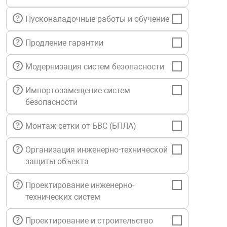
нтроля управления
Пусконаладочные работы и обучение
Продление гарантии
ниторинга и аналитики
ии объектов
Модернизация систем безопасности
сти
Импортозамещение систем
безопасности
раны периметра
Монтаж сетки от БВС (БПЛА)
ектропитания
Организация инженерно-технической
защиты объекта
оборудование
Проектирование инженерно-
технических систем
 и экипировка
Проектирование и строительство