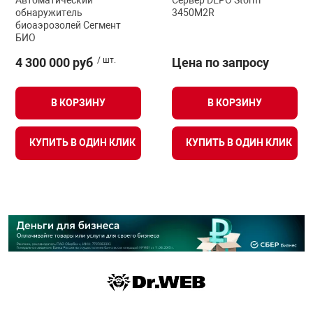
Автоматический
Сервер DEPO Storm
обнаружитель
3450M2R
биоаэрозолей Сегмент
БИО
4 300 000 руб
/ шт.
Цена по запросу
В КОРЗИНУ
В КОРЗИНУ
КУПИТЬ В ОДИН КЛИК
КУПИТЬ В ОДИН КЛИК