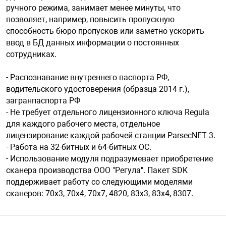
ручного режима, занимает менее минуты, что
позволяет, например, повысить пропускную
арная безопасность
способность бюро пропусков или заметно ускорить
ввод в БД данных информации о постоянных
сотрудниках.
ищенное оборудование
- Распознавание внутреннего паспорта РФ,
водительского удостоверения (образца 2014 г.),
питания
загранпаспорта РФ
- Не требует отдельного лицензионного ключа Regula
для каждого рабочего места, отдельное
повещения
лицензирование каждой рабочей станции ParsecNET 3.
- Работа на 32-битных и 64-битных ОС.
- Использование модуля подразумевает приобретение
сканера производства ООО "Регула". Пакет SDK
поддерживает работу со следующими моделями
сканеров: 70x3, 70x4, 70x7, 4820, 83x3, 83х4, 8307.