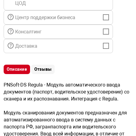
ЦОД
я техника
Центр поддержки бизнеса
ые автомобили
Консалтинг
защиты информации
Доставка
Описание
Отзывы
нная техника
PNSoft-DS Regula - Модуль автоматического ввода
документов (паспорт, водительское удостоверение) со
е средства охраны
сканера и их распознавания. Интеграция с Regula.
Модуль сканирования документов предназначен для
ые ключи
автоматизированного ввода в систему данных с
паспорта РФ, загранпаспорта или водительского
удостоверения. Ввод всей информации, в отличие от
жарные сигнализации