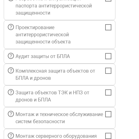
паспорта антитеррористической
Средства инди
Табло взрыво
металлоконструкции
защищенности
Стволы пожар
Термошкафы в
Проектирование
вные решения
антитеррористической
защищенности объекта
Узлы стыковоч
нная безопасность
Аудит защиты от БПЛА
Установки рас
Комплексная защита объектов от
БПЛА и дронов
Шкафы пожарн
Защита объектов ТЭК и НПЗ от
дронов и БПЛА
Щиты пожарны
ные установки
Монтаж и техническое обслуживание
систем безопасности
ное оборудование
Монтаж серверного оборудования