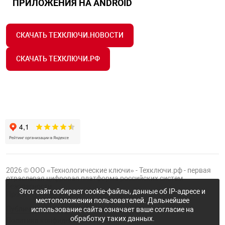
ПРИЛОЖЕНИЯ НА ANDROID
СКАЧАТЬ ТЕХКЛЮЧИ.НОВОСТИ
СКАЧАТЬ ТЕХКЛЮЧИ.РФ
2026 © ООО «Технологические ключи» - Техключи.рф - первая
отраслевая цифровая платформа российских систем
безопасности.
Этот сайт собирает cookie-файлы, данные об IP-адресе и
Проект
Группы ФТК
местоположении пользователей. Дальнейшее
Публичная оферта
использование сайта означает ваше согласие на
обработку таких данных.
Политика конфиденциальности