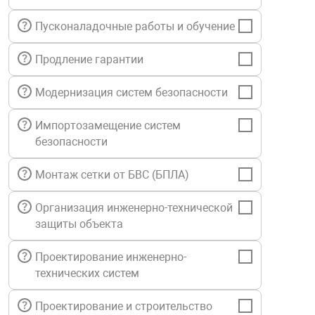
нтроля управления
Пусконаладочные работы и обучение
Продление гарантии
ниторинга и аналитики
ии объектов
Модернизация систем безопасности
сти
Импортозамещение систем
безопасности
раны периметра
Монтаж сетки от БВС (БПЛА)
ектропитания
Организация инженерно-технической
защиты объекта
оборудование
Проектирование инженерно-
технических систем
 и экипировка
Проектирование и строительство