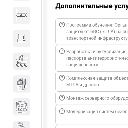
Дополнительные усл
Видеонаблюдение
Программа обучения: Орган
защиты от БВС (БПЛА) на о
транспортной инфраструкт
Сетевое оборудование
Разработка и актуализация
Антитеррористическое
паспорта антитеррористиче
оборудование
защищенности
Комплексная защита объект
Дозиметрическое
БПЛА и дронов
оборудование
Монтаж серверного оборуд
Атомно-эмиссионные
спектрометры
Модернизация систем безоп