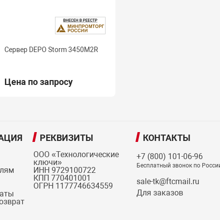
Сервер DEPO Storm 3450M2R
Цена по запросу
АЦИЯ
РЕКВИЗИТЫ
КОНТАКТЫ
ООО «Технологические
+7 (800) 101-06-96
ключи»
Бесплатный звонок по Росси
елям
ИНН 9729100722
КПП 770401001
sale-tk@ftcmail.ru
ОГРН 1177746634559
Для заказов
латы
возврат