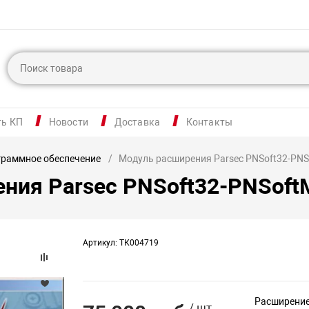
ть КП
Новости
Доставка
Контакты
раммное обеспечение
Модуль расширения Parsec PNSoft32-PN
ния Parsec PNSoft32-PNSoft
Артикул: ТК004719
Расширение
/ шт.