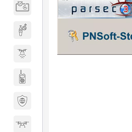
Система бронирования
переговорных
Досмотровое оборудование
Защита от БПЛА
Радиостанции
Кибербезопасность
БПА