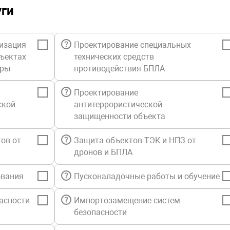
уги
изация
Проектирование специальных
бъектах
технических средств
уры
противодействия БПЛА
Проектирование
ской
антитеррористической
защищенности объекта
ов от
Защита объектов ТЭК и НПЗ от
дронов и БПЛА
ования
Пусконаладочные работы и обучение
асности
Импортозамещение систем
безопасности