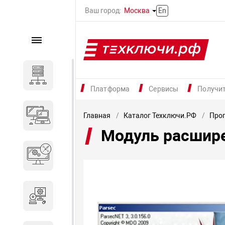
Ваш город:
Москва
En
Каталог
Серверное оборудование
Платформа
Сервисы
Получи
Компьютеры и ноутбуки
Главная
Каталог Техключи.РФ
Прог
Модуль расшире
Комплектующие для
вычислительного
оборудования
Программное обеспечение