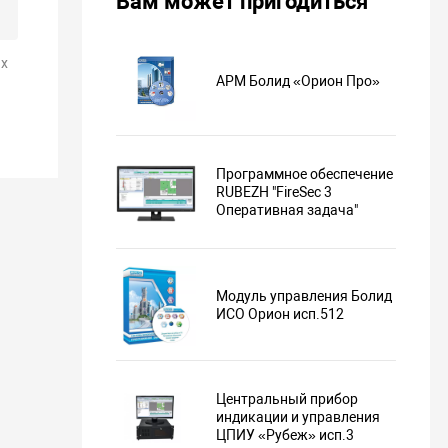
Вам может пригодиться
х
АРМ Болид «Орион Про»
Программное обеспечение
RUBEZH "FireSec 3
Оперативная задача"
Модуль управления Болид
ИСО Орион исп.512
Центральный прибор
индикации и управления
ЦПИУ «Рубеж» исп.3