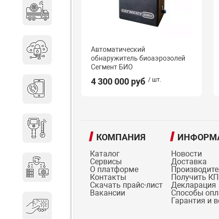
Специальные автомобили
Автоматический
Средства защиты информации
обнаружитель биоаэрозолей
Сегмент БИО
4 300 000 руб
/ шт.
Телефония
Тепловизионная техника
КОМПАНИЯ
ИНФОРМ
Каталог
Новости
Сервисы
Доставка
Технические средства охраны
О платформе
Производит
Контакты
Получить КП
Скачать прайс-лист
Декларация
Вакансии
Способы оп
Гарантия и 
Электронные ключи