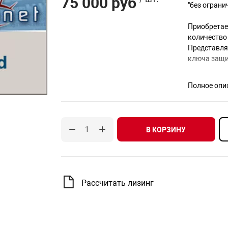
75 000 руб
"без ограни
Приобретае
количество
Представля
ключа защи
Полное опи
В КОРЗИНУ
Рассчитать лизинг