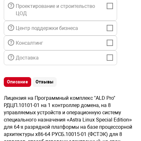
я техника
Проектирование и строительство
ЦОД
ые автомобили
Центр поддержки бизнеса
защиты информации
Консалтинг
Доставка
нная техника
Описание
Отзывы
Лицензия на Программный комплекс "ALD Pro"
е средства охраны
РДЦП.10101-01 на 1 контроллер домена, на 8
управляемых устройств и операционную систему
специального назначения «Astra Linux Special Edition»
ые ключи
для 64-х разрядной платформы на базе процессорной
архитектуры x86-64 РУСБ.10015-01 (ФСТЭК) для 8
жарные сигнализации