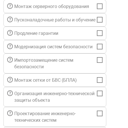
Монтаж серверного оборудования
нтроля управления
Пусконаладочные работы и обучение
ниторинга и аналитики
Продление гарантии
ии объектов
сти
Модернизация систем безопасности
Импортозамещение систем
раны периметра
безопасности
ектропитания
Монтаж сетки от БВС (БПЛА)
Организация инженерно-технической
оборудование
защиты объекта
Проектирование инженерно-
 и экипировка
технических систем