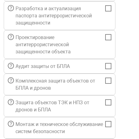
Средства инди
Табло взрыво
Разработка и актуализация
металлоконструкции
паспорта антитеррористической
защищенности
Стволы пожар
Термошкафы в
вные решения
Проектирование
антитеррористической
Узлы стыковоч
нная безопасность
защищенности объекта
Установки рас
Аудит защиты от БПЛА
Комплексная защита объектов от
Шкафы пожарн
БПЛА и дронов
Защита объектов ТЭК и НПЗ от
Щиты пожарны
ные установки
дронов и БПЛА
Монтаж и техническое обслуживание
ное оборудование
систем безопасности