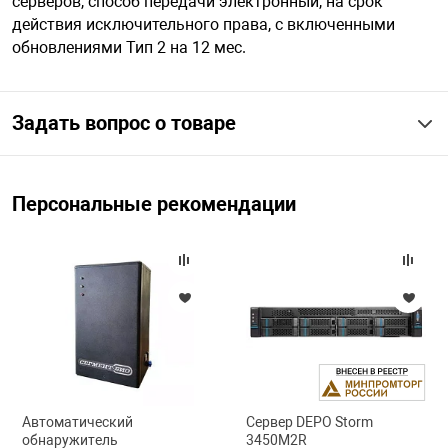
серверов, способ передачи электронный, на срок
действия исключительного права, с включенными
обновлениями Тип 2 на 12 мес.
арная безопасность
Задать вопрос о товаре
ищенное оборудование
питания
Персональные рекомендации
повещения
Автоматический
Сервер DEPO Storm
обнаружитель
3450M2R