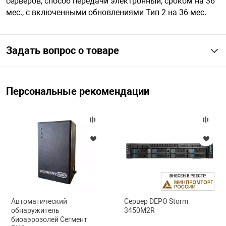
серверов, способ передачи электронный, сроком на 36
мес., с включенными обновлениями Тип 2 на 36 мес.
арная безопасность
Задать вопрос о товаре
ищенное оборудование
Персональные рекомендации
питания
повещения
Автоматический
Сервер DEPO Storm
обнаружитель
3450M2R
биоаэрозолей Сегмент