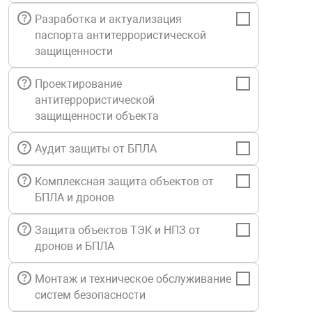
Средства инди
Табло взрыво
Разработка и актуализация
металлоконструкции
паспорта антитеррористической
защищенности
Стволы пожар
Термошкафы в
вные решения
Проектирование
антитеррористической
Узлы стыковоч
нная безопасность
защищенности объекта
Установки рас
Аудит защиты от БПЛА
Комплексная защита объектов от
Шкафы пожарн
БПЛА и дронов
Защита объектов ТЭК и НПЗ от
Щиты пожарны
ные установки
дронов и БПЛА
Монтаж и техническое обслуживание
ное оборудование
систем безопасности