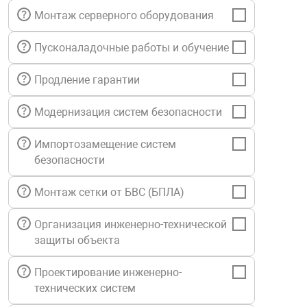
Монтаж серверного оборудования
нтроля управления
Пусконаладочные работы и обучение
ниторинга и аналитики
Продление гарантии
ии объектов
сти
Модернизация систем безопасности
Импортозамещение систем
раны периметра
безопасности
ектропитания
Монтаж сетки от БВС (БПЛА)
Организация инженерно-технической
оборудование
защиты объекта
Проектирование инженерно-
 и экипировка
технических систем