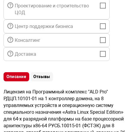
я техника
Проектирование и строительство
ЦОД
ые автомобили
Центр поддержки бизнеса
защиты информации
Консалтинг
Доставка
нная техника
Описание
Отзывы
Лицензия на Программный комплекс "ALD Pro"
е средства охраны
РДЦП.10101-01 на 1 контроллер домена, на 8
управляемых устройств и операционную систему
специального назначения «Astra Linux Special Edition»
ые ключи
для 64-х разрядной платформы на базе процессорной
архитектуры x86-64 РУСБ.10015-01 (ФСТЭК) для 8
жарные сигнализации