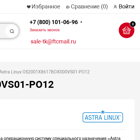
Избранное
Сравнение
(0)
Войти
+7 (800) 101-06-96
0
Заказать звонок
Поиск
sale-tk@ftcmail.ru
Astra Linux OS2001X8617BOX000VS01-PO12
0VS01-PO12
а операционную систему специального назначения «Astra