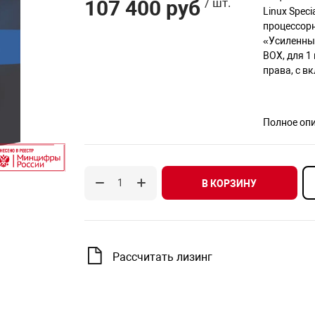
107 400 руб
/ шт.
Linux Spec
процессорн
«Усиленный
BOX, для 1
права, с в
Полное оп
В КОРЗИНУ
Рассчитать лизинг