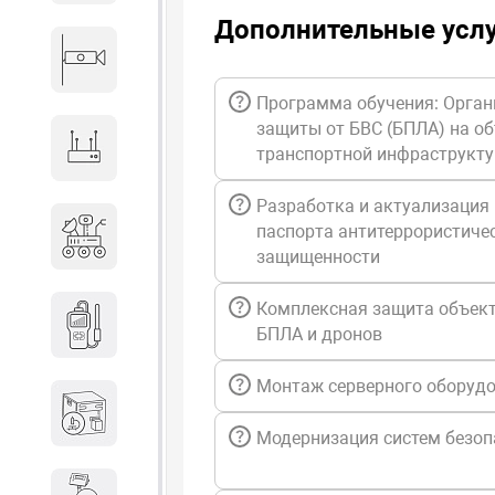
Дополнительные усл
Видеонаблюдение
Программа обучения: Орган
защиты от БВС (БПЛА) на о
Сетевое оборудование
транспортной инфраструкт
Разработка и актуализация
Антитеррористическое
паспорта антитеррористиче
оборудование
защищенности
Комплексная защита объект
Дозиметрическое
БПЛА и дронов
оборудование
Монтаж серверного оборуд
Атомно-эмиссионные
спектрометры
Модернизация систем безоп