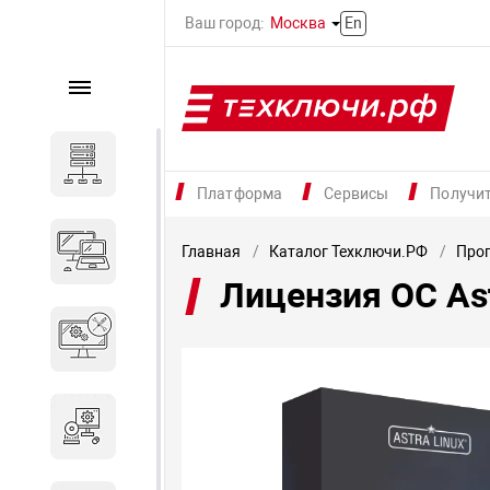
Ваш город:
Москва
En
Каталог
Серверное оборудование
Платформа
Сервисы
Получи
Компьютеры и ноутбуки
Главная
Каталог Техключи.РФ
Прог
Лицензия ОС As
Комплектующие для
вычислительного
оборудования
Программное обеспечение