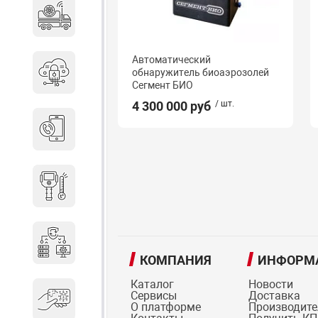
Специальные автомобили
Автоматический
Средства защиты информации
обнаружитель биоаэрозолей
Сегмент БИО
4 300 000 руб
/ шт.
Телефония
Тепловизионная техника
Технические средства охраны
КОМПАНИЯ
ИНФОРМ
Каталог
Новости
Сервисы
Доставка
Электронные ключи
О платформе
Производит