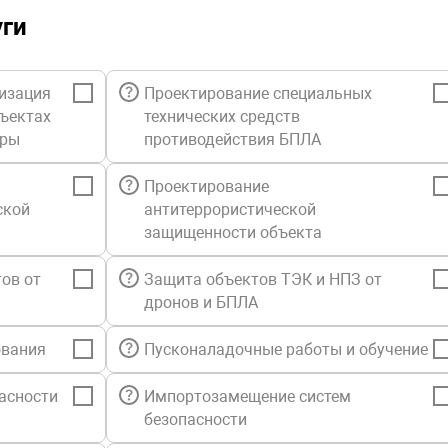
уги
изация
Проектирование специальных
бъектах
технических средств
уры
противодействия БПЛА
Проектирование
ской
антитеррористической
защищенности объекта
ов от
Защита объектов ТЭК и НПЗ от
дронов и БПЛА
ования
Пусконаладочные работы и обучение
асности
Импортозамещение систем
безопасности