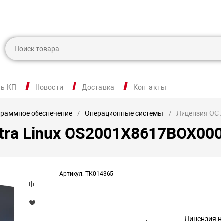
ть КП
Новости
Доставка
Контакты
раммное обеспечение
Операционные системы
Лицензия ОС 
tra Linux OS2001X8617BOX00
Артикул: ТК014365
Лицензия н