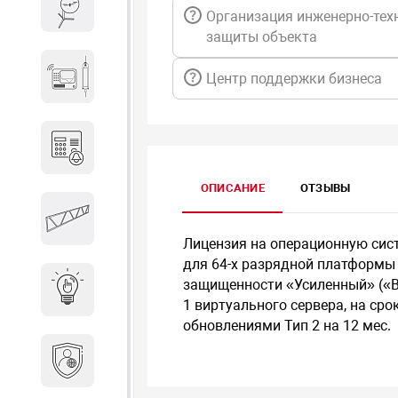
Весы и весовое оборудование
Организация инженерно-тех
защиты объекта
Гидроакустическое
Центр поддержки бизнеса
оборудование
Домофоны
ОПИСАНИЕ
ОТЗЫВЫ
Защитные
металлоконструкции
Лицензия на операционную систе
для 64-х разрядной платформы 
защищенности «Усиленный» («Во
Интерактивные решения
1 виртуального сервера, на ср
обновлениями Тип 2 на 12 мес.
Информационная
безопасность