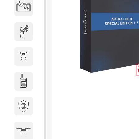
Система бронирования
переговорных
Досмотровое оборудование
Защита от БПЛА
Радиостанции
Кибербезопасность
БПА