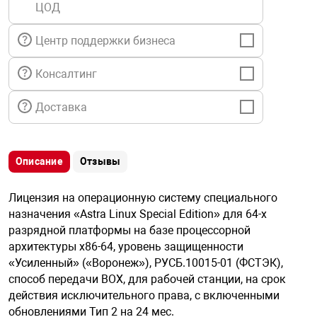
ЦОД
я техника
Центр поддержки бизнеса
ые автомобили
Консалтинг
защиты информации
Доставка
Описание
Отзывы
нная техника
Лицензия на операционную систему специального
назначения «Astra Linux Special Edition» для 64-х
е средства охраны
разрядной платформы на базе процессорной
архитектуры х86-64, уровень защищенности
«Усиленный» («Воронеж»), РУСБ.10015-01 (ФСТЭК),
ые ключи
способ передачи BOX, для рабочей станции, на срок
действия исключительного права, с включенными
обновлениями Тип 2 на 24 мес.
жарные сигнализации