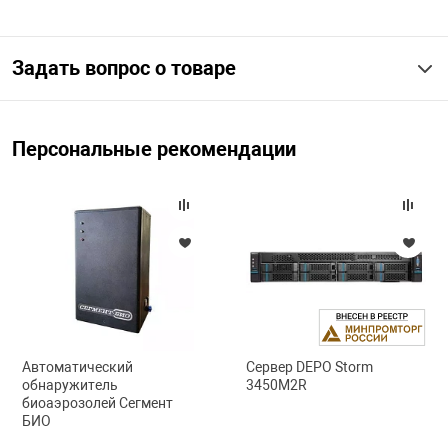
арная безопасность
Задать вопрос о товаре
ищенное оборудование
Персональные рекомендации
питания
повещения
Автоматический
Сервер DEPO Storm
обнаружитель
3450M2R
биоаэрозолей Сегмент
БИО