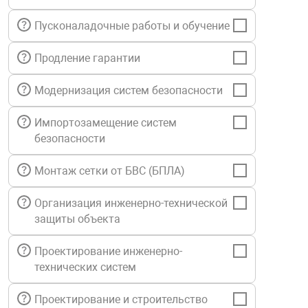
нтроля управления
Пусконаладочные работы и обучение
Продление гарантии
ниторинга и аналитики
ии объектов
Модернизация систем безопасности
сти
Импортозамещение систем
безопасности
раны периметра
Монтаж сетки от БВС (БПЛА)
ектропитания
Организация инженерно-технической
защиты объекта
оборудование
Проектирование инженерно-
технических систем
 и экипировка
Проектирование и строительство