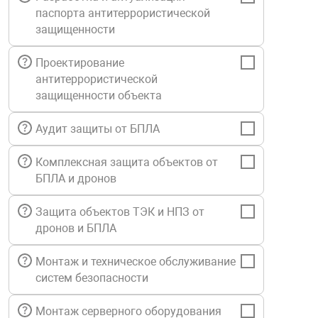
паспорта антитеррористической
Средства инди
Табло взрыво
металлоконструкции
защищенности
Стволы пожар
Термошкафы в
Проектирование
вные решения
антитеррористической
защищенности объекта
Узлы стыковоч
нная безопасность
Аудит защиты от БПЛА
Установки рас
Комплексная защита объектов от
БПЛА и дронов
Шкафы пожарн
Защита объектов ТЭК и НПЗ от
дронов и БПЛА
Щиты пожарны
ные установки
Монтаж и техническое обслуживание
систем безопасности
ное оборудование
Монтаж серверного оборудования